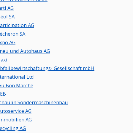
rti AG
éol SA
articipation AG
écheron SA
xpo AG
neu und Autohaus AG
axi
bfallbewirtschaftungs- Gesellschaft mbH
ternational Ltd
Au Bon Marché
EB
chaulin Sondermaschinenbau
utoservice AG
mmobilien AG
ecycling AG