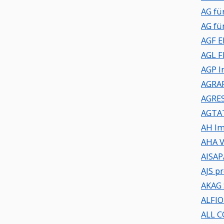
AG fü
AG fü
AGF E
AGL F
AGP I
AGRA
AGRE
AGTA
AH Im
AHA V
AISAP
AJS p
AKAG
ALFIO
ALL 