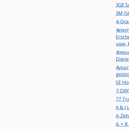
3GE S
3M (S
4-Oce
4elem
Ersch
usw.;
4nexu
Diens
4your
gesti
5E Ho
7-DA
77 Tr
A & I
A-Zeh
A. + 