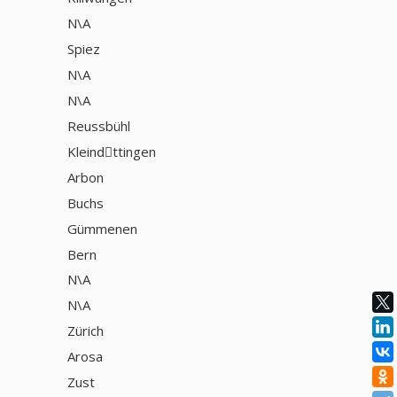
N\A
Spiez
N\A
N\A
Reussbühl
Kleindِttingen
Arbon
Buchs
Gümmenen
Bern
N\A
N\A
Zürich
Arosa
Zust