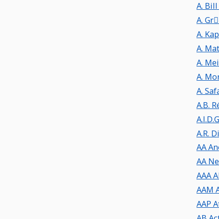
A. Bil
A. Gr
A. Ka
A. Ma
A. Me
A.B. R
A.I.D.
A.R. D
AA An
AA Ne
AAA A
AAM A
AAP A
AB Ac