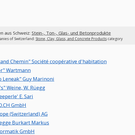
en aus Schweiz:
Stein-, Ton-, Glas- und Betonprodukte
nies of Switzerland:
Stone, Clay, Glass, and Concrete Products
category
rand Chemin" Société coopérative d'habitation
or" Wartmann
o Leneak" Guy Marinoni
y's" Weine, W. Rüegg
eeperle' E. Sari
D.CH GmbH
ope (Switzerland) AG
egge Burkart Markus
formatik GmbH