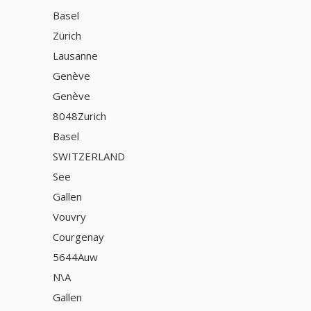
Basel
Zürich
Lausanne
Genève
Genève
8048Zurich
Basel
SWITZERLAND
See
Gallen
Vouvry
Courgenay
5644Auw
N\A
Gallen