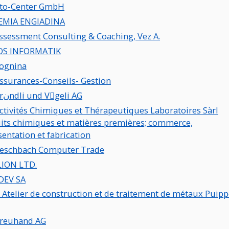
to-Center GmbH
EMIA ENGIADINA
ssessment Consulting & Coaching, Vez A.
OS INFORMATIK
ognina
ssurances-Conseils- Gestion
ACR Brنndli und Vِgeli AG
ctivités Chimiques et Thérapeutiques Laboratoires Sàrl
its chimiques et matières premières; commerce,
sentation et fabrication
eschbach Computer Trade
ION LTD.
DEV SA
Atelier de construction et de traitement de métaux Puipp
reuhand AG