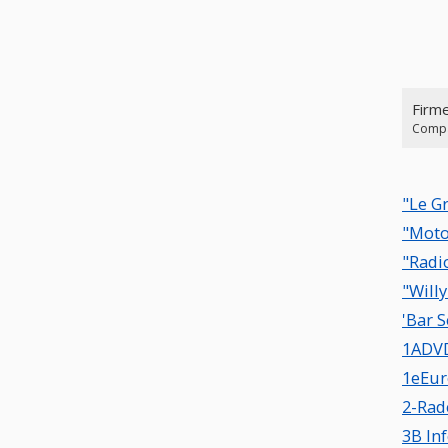
Firm
Compa
"Le G
"Mot
"Radi
"Will
'Bar S
1ADV
1eEur
2-Rad
3B In