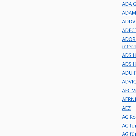
ADA G
ADAM
ADDV
ADEC
ADORN
inter
ADS H
ADS H
ADVI
AEC V
AERN
AEZ
AG Ro
AG fü
AG fü