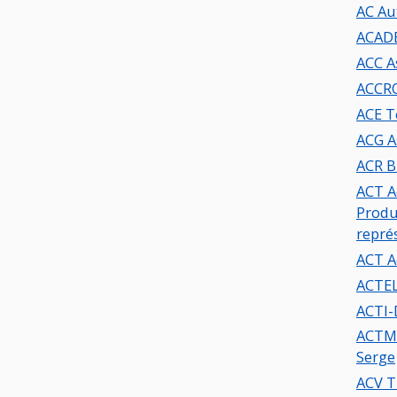
AC Au
ACAD
ACC A
ACCR
ACE T
ACG A
ACT A
Produ
repré
ACT A
ACTEL
ACTI-
ACTM 
Serge
ACV T