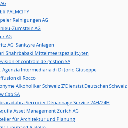
l AG
ِbli PALMCITY
ppeler Reinigungen AG
thieu-Zumstein AG
ier AG
A. Moritz AG, Sanitنre Anlagen
A. Safari Shahrbabaki Mittelmeerspezialitنten
évision et contrôle de gestion SA
G. Agenzia Intermediaria di Di Jorio Giuseppe
iffusion di Rocco
onyme Alkoholiker Schweiz Z'Dienstst.Deutschen Schweiz
w Cab SA
bracadabra Serrurier Dépannage Service 24H/24H
quila Asset Management Zürich AG
telier für Architektur und Planung
tiv-Treuhand A. Bello