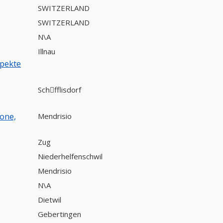
SWITZERLAND
SWITZERLAND
N\A
Illnau
spekte
Schِfflisdorf
ione,
Mendrisio
Zug
Niederhelfenschwil
Mendrisio
N\A
Dietwil
Gebertingen