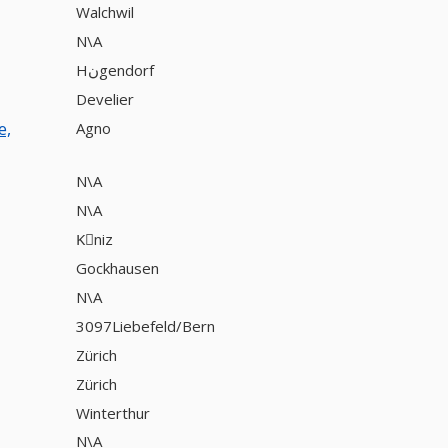
Walchwil
N\A
Hنgendorf
Develier
e,
Agno
N\A
N\A
Kِniz
Gockhausen
N\A
3097Liebefeld/Bern
Zürich
Zürich
Winterthur
N\A