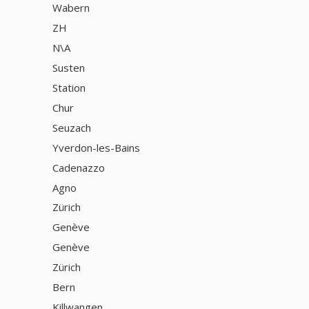
Wabern
ZH
N\A
Susten
Station
Chur
Seuzach
Yverdon-les-Bains
Cadenazzo
Agno
Zürich
Genève
Genève
Zürich
Bern
Killwangen