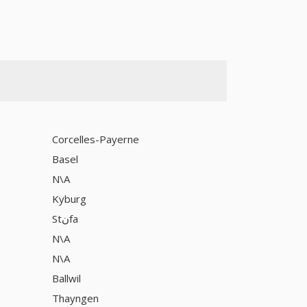
Corcelles-Payerne
Basel
N\A
Kyburg
Stنfa
N\A
N\A
Ballwil
Thayngen