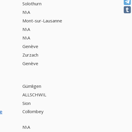
Solothurn
N\A
Mont-sur-Lausanne
N\A
N\A
Genève
Zurzach
Genève
Gümligen
ALLSCHWIL
Sion
e
Collombey
N\A