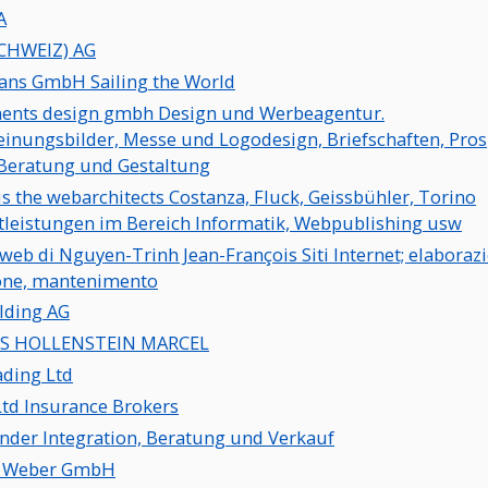
A
CHWEIZ) AG
ans GmbH Sailing the World
ents design gmbh Design und Werbeagentur.
einungsbilder, Messe und Logodesign, Briefschaften, Pro
 Beratung und Gestaltung
s the webarchitects Costanza, Fluck, Geissbühler, Torino
tleistungen im Bereich Informatik, Webpublishing usw
web di Nguyen-Trinh Jean-François Siti Internet; elaboraz
one, mantenimento
lding AG
YS HOLLENSTEIN MARCEL
ading Ltd
 Ltd Insurance Brokers
nder Integration, Beratung und Verkauf
R. Weber GmbH