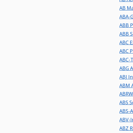
AB Ma
ABA-G
ABB P
ABB S
ABC E
ABC P
ABC-T
ABG A
ABJ In
ABM 
ABRW
ABS S
ABS-A
ABV-I
ABZ R