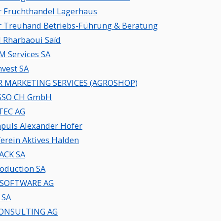
r Fruchthandel Lagerhaus
r Treuhand Betriebs-Führung & Beratung
l Rharbaoui Saïd
M Services SA
nvest SA
R MARKETING SERVICES (AGROSHOP)
SSO CH GmbH
TEC AG
puls Alexander Hofer
erein Aktives Halden
ACK SA
roduction SA
 SOFTWARE AG
 SA
CONSULTING AG