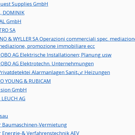
uest Supplies GmbH
, DOMINIK
AL GmbH
TRO SA
O & WYLLER SA Operazioni commerciali spec. mediazion
mediazione, promozione immobiliare ecc
OBO AG Elektrische Installationen; Planung usw
OBO AG Elektrotechn. Unternehmungen
ADU Privatdetektei Alarmanlagen Sanitنr Heizungen
CO YOUNG & RUBICAM
ision GmbH
I LEUCH AG
sau
r Baumaschinen-Vermietung
r Energie-& Verfahrenstechnik AEV