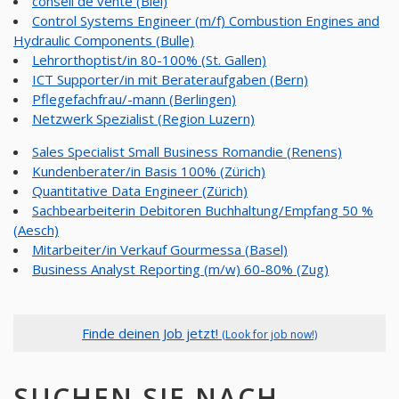
conseil de vente (Biel)
Control Systems Engineer (m/f) Combustion Engines and
Hydraulic Components (Bulle)
Lehrorthoptist/in 80-100% (St. Gallen)
ICT Supporter/in mit Berateraufgaben (Bern)
Pflegefachfrau/-mann (Berlingen)
Netzwerk Spezialist (Region Luzern)
Sales Specialist Small Business Romandie (Renens)
Kundenberater/in Basis 100% (Zürich)
Quantitative Data Engineer (Zürich)
Sachbearbeiterin Debitoren Buchhaltung/Empfang 50 %
(Aesch)
Mitarbeiter/in Verkauf Gourmessa (Basel)
Business Analyst Reporting (m/w) 60-80% (Zug)
Finde deinen Job jetzt!
(Look for job now!)
SUCHEN SIE NACH