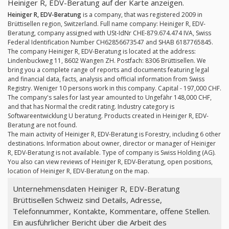
Heiniger R, EDV-Beratung auf der Karte anzeigen.
Heiniger R, EDV-Beratung
is a company, that was registered 2009 in
Brüttisellen region, Switzerland. Full name company: Heiniger R, EDV-
Beratung, company assigned with USt-IdNr CHE-879.674.474 IVA, Swiss
Federal Identification Number CH62856673547 and SHAB 6187765845.
The company Heiniger R, EDV-Beratung is located at the address:
Lindenbuckweg 11, 8602 Wangen ZH. Postfach: 8306 Brüttisellen. We
bring you a complete range of reports and documents featuring legal
and financial data, facts, analysis and official information from Swiss
Registry. Weniger 10 persons work in this company. Capital - 197,000 CHF.
The company's sales for last year amounted to Ungefähr 148,000 CHF,
and that has Normal the credit rating. Industry category is
Softwareentwicklung U beratung. Products created in Heiniger R, EDV-
Beratung are not found.
The main activity of Heiniger R, EDV-Beratung is Forestry, including 6 other
destinations. Information about owner, director or manager of Heiniger
R, EDV-Beratung is not available. Type of company is Swiss Holding (AG).
You also can view reviews of Heiniger R, EDV-Beratung, open positions,
location of Heiniger R, EDV-Beratung on the map.
Unternehmensdaten Heiniger R, EDV-Beratung
Brüttisellen Schweiz sind Details, Adresse,
Telefonnummer, Kontakte, Kommentare, offene Stellen.
Ein ausführlicher Bericht über die Arbeit des