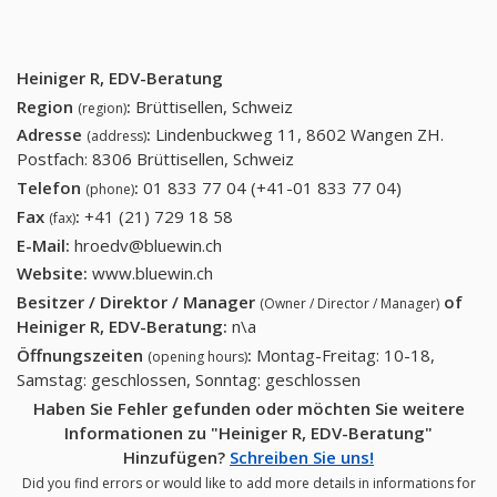
Heiniger R, EDV-Beratung
Region
:
Brüttisellen, Schweiz
(region)
Adresse
:
Lindenbuckweg 11, 8602 Wangen ZH.
(address)
Postfach: 8306 Brüttisellen, Schweiz
Telefon
:
01 833 77 04 (+41-01 833 77 04)
01 833 77
(phone)
04 (+41-01
Fax
:
+41 (21) 729 18 58
+41 (21) 729 18 58
(fax)
833 77 04)
E-Mail:
hroedv@bluewin.ch
Website:
www.bluewin.ch
Besitzer / Direktor / Manager
of
(Owner / Director / Manager)
Heiniger R, EDV-Beratung
:
n\a
Öffnungszeiten
:
Montag-Freitag: 10-18,
(opening hours)
Samstag: geschlossen, Sonntag: geschlossen
Haben Sie Fehler gefunden oder möchten Sie weitere
Informationen zu "Heiniger R, EDV-Beratung"
Hinzufügen?
Schreiben Sie uns!
Did you find errors or would like to add more details in informations for