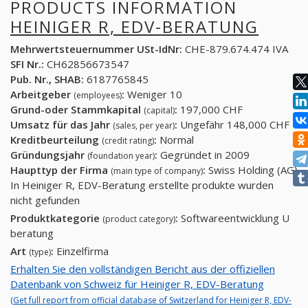
PRODUCTS INFORMATION
HEINIGER R, EDV-BERATUNG
Mehrwertsteuernummer USt-IdNr:
CHE-879.674.474 IVA
SFI Nr.:
CH62856673547
Pub. Nr., SHAB:
6187765845
Arbeitgeber
:
Weniger 10
(employees)
Grund-oder Stammkapital
:
197,000 CHF
(capital)
Umsatz für das Jahr
:
Ungefähr 148,000 CHF
(sales, per year)
Kreditbeurteilung
:
Normal
(credit rating)
Gründungsjahr
:
Gegründet in 2009
(foundation year)
Haupttyp der Firma
:
Swiss Holding (AG)
(main type of company)
In Heiniger R, EDV-Beratung erstellte produkte wurden
nicht gefunden
Produktkategorie
:
Softwareentwicklung U
(product category)
beratung
Art
:
Einzelfirma
(type)
Erhalten Sie den vollständigen Bericht aus der offiziellen
Datenbank von Schweiz für Heiniger R, EDV-Beratung
(Get full report from official database of Switzerland for Heiniger R, EDV-