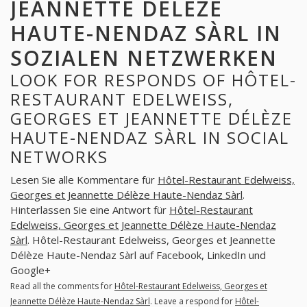
JEANNETTE DÉLÈZE
HAUTE-NENDAZ SÀRL IN
SOZIALEN NETZWERKEN
LOOK FOR RESPONDS OF HÔTEL-
RESTAURANT EDELWEISS,
GEORGES ET JEANNETTE DÉLÈZE
HAUTE-NENDAZ SÀRL IN SOCIAL
NETWORKS
Lesen Sie alle Kommentare für
Hôtel-Restaurant Edelweiss,
Georges et Jeannette Délèze Haute-Nendaz Sàrl
.
Hinterlassen Sie eine Antwort für
Hôtel-Restaurant
Edelweiss, Georges et Jeannette Délèze Haute-Nendaz
Sàrl
. Hôtel-Restaurant Edelweiss, Georges et Jeannette
Délèze Haute-Nendaz Sàrl auf Facebook, LinkedIn und
Google+
Read all the comments for
Hôtel-Restaurant Edelweiss, Georges et
Jeannette Délèze Haute-Nendaz Sàrl
. Leave a respond for
Hôtel-