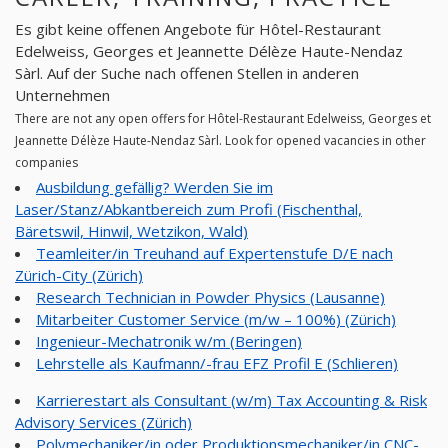
Es gibt keine offenen Angebote für Hôtel-Restaurant
Edelweiss, Georges et Jeannette Délèze Haute-Nendaz
Sàrl. Auf der Suche nach offenen Stellen in anderen
Unternehmen
There are not any open offers for Hôtel-Restaurant Edelweiss, Georges et
Jeannette Délèze Haute-Nendaz Sàrl. Look for opened vacancies in other
companies
Ausbildung gefällig? Werden Sie im
Laser/Stanz/Abkantbereich zum Profi (Fischenthal,
Bäretswil, Hinwil, Wetzikon, Wald)
Teamleiter/in Treuhand auf Expertenstufe D/E nach
Zürich-City (Zürich)
Research Technician in Powder Physics (Lausanne)
Mitarbeiter Customer Service (m/w – 100%) (Zürich)
Ingenieur-Mechatronik w/m (Beringen)
Lehrstelle als Kaufmann/-frau EFZ Profil E (Schlieren)
Karrierestart als Consultant (w/m) Tax Accounting & Risk
Advisory Services (Zürich)
Polymechaniker/in oder Produktionsmechaniker/in CNC-