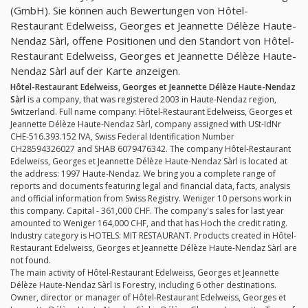
(GmbH). Sie können auch Bewertungen von Hôtel-
Restaurant Edelweiss, Georges et Jeannette Délèze Haute-
Nendaz Sàrl, offene Positionen und den Standort von Hôtel-
Restaurant Edelweiss, Georges et Jeannette Délèze Haute-
Nendaz Sàrl auf der Karte anzeigen.
Hôtel-Restaurant Edelweiss, Georges et Jeannette Délèze Haute-Nendaz
Sàrl
is a company, that was registered 2003 in Haute-Nendaz region,
Switzerland. Full name company: Hôtel-Restaurant Edelweiss, Georges et
Jeannette Délèze Haute-Nendaz Sàrl, company assigned with USt-IdNr
CHE-516.393.152 IVA, Swiss Federal Identification Number
CH28594326027 and SHAB 6079476342. The company Hôtel-Restaurant
Edelweiss, Georges et Jeannette Délèze Haute-Nendaz Sàrl is located at
the address: 1997 Haute-Nendaz. We bring you a complete range of
reports and documents featuring legal and financial data, facts, analysis
and official information from Swiss Registry. Weniger 10 persons work in
this company. Capital - 361,000 CHF. The company's sales for last year
amounted to Weniger 164,000 CHF, and that has Hoch the credit rating.
Industry category is HOTELS: MIT RESTAURANT. Products created in Hôtel-
Restaurant Edelweiss, Georges et Jeannette Délèze Haute-Nendaz Sàrl are
not found.
The main activity of Hôtel-Restaurant Edelweiss, Georges et Jeannette
Délèze Haute-Nendaz Sàrl is Forestry, including 6 other destinations.
Owner, director or manager of Hôtel-Restaurant Edelweiss, Georges et