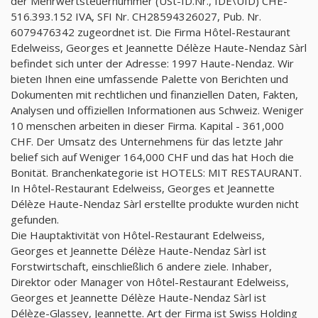
der Mehrwertsteuernummer (USt-ID.Nr., IDE\UID) CHE-
516.393.152 IVA, SFI Nr. CH28594326027, Pub. Nr.
6079476342 zugeordnet ist. Die Firma Hôtel-Restaurant
Edelweiss, Georges et Jeannette Délèze Haute-Nendaz Sàrl
befindet sich unter der Adresse: 1997 Haute-Nendaz. Wir
bieten Ihnen eine umfassende Palette von Berichten und
Dokumenten mit rechtlichen und finanziellen Daten, Fakten,
Analysen und offiziellen Informationen aus Schweiz. Weniger
10 menschen arbeiten in dieser Firma. Kapital - 361,000
CHF. Der Umsatz des Unternehmens für das letzte Jahr
belief sich auf Weniger 164,000 CHF und das hat Hoch die
Bonität. Branchenkategorie ist HOTELS: MIT RESTAURANT.
In Hôtel-Restaurant Edelweiss, Georges et Jeannette
Délèze Haute-Nendaz Sàrl erstellte produkte wurden nicht
gefunden.
Die Hauptaktivität von Hôtel-Restaurant Edelweiss,
Georges et Jeannette Délèze Haute-Nendaz Sàrl ist
Forstwirtschaft, einschließlich 6 andere ziele. Inhaber,
Direktor oder Manager von Hôtel-Restaurant Edelweiss,
Georges et Jeannette Délèze Haute-Nendaz Sàrl ist
Délèze-Glassey, Jeannette. Art der Firma ist Swiss Holding