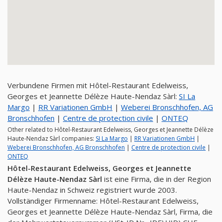
Verbundene Firmen mit Hôtel-Restaurant Edelweiss,
Georges et Jeannette Délèze Haute-Nendaz Sàrl:
SI La
Margo
|
RR Variationen GmbH
|
Weberei Bronschhofen, AG
Bronschhofen
|
Centre de protection civile
|
ONTEQ
Other related to Hôtel-Restaurant Edelweiss, Georges et Jeannette Délèze
Haute-Nendaz Sàrl companies:
SI La Margo
|
RR Variationen GmbH
|
Weberei Bronschhofen, AG Bronschhofen
|
Centre de protection civile
|
ONTEQ
Hôtel-Restaurant Edelweiss, Georges et Jeannette
Délèze Haute-Nendaz Sàrl
ist eine Firma, die in der Region
Haute-Nendaz in Schweiz registriert wurde 2003.
Vollständiger Firmenname: Hôtel-Restaurant Edelweiss,
Georges et Jeannette Délèze Haute-Nendaz Sàrl, Firma, die