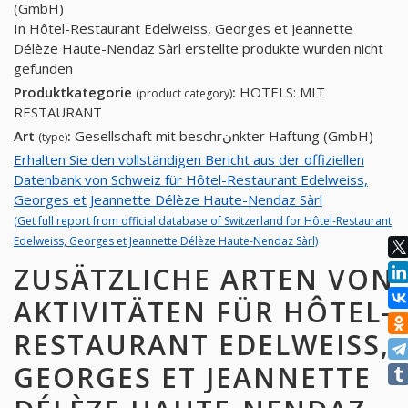
(GmbH)
In Hôtel-Restaurant Edelweiss, Georges et Jeannette
Délèze Haute-Nendaz Sàrl erstellte produkte wurden nicht
gefunden
Produktkategorie
:
HOTELS: MIT
(product category)
RESTAURANT
Art
:
Gesellschaft mit beschrنnkter Haftung (GmbH)
(type)
Erhalten Sie den vollständigen Bericht aus der offiziellen
Datenbank von Schweiz für Hôtel-Restaurant Edelweiss,
Georges et Jeannette Délèze Haute-Nendaz Sàrl
(Get full report from official database of Switzerland for Hôtel-Restaurant
Edelweiss, Georges et Jeannette Délèze Haute-Nendaz Sàrl)
ZUSÄTZLICHE ARTEN VON
AKTIVITÄTEN FÜR HÔTEL-
RESTAURANT EDELWEISS,
GEORGES ET JEANNETTE