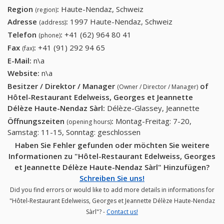
Region
:
Haute-Nendaz, Schweiz
(region)
Adresse
:
1997 Haute-Nendaz, Schweiz
(address)
Telefon
:
+41 (62) 964 80 41
+41 (62) 964 80 41
(phone)
Fax
:
+41 (91) 292 94 65
+41 (91) 292 94 65
(fax)
E-Mail:
n\a
Website:
n\a
Besitzer / Direktor / Manager
of
(Owner / Director / Manager)
Hôtel-Restaurant Edelweiss, Georges et Jeannette
Délèze Haute-Nendaz Sàrl
:
Délèze-Glassey, Jeannette
Öffnungszeiten
:
Montag-Freitag: 7-20,
(opening hours)
Samstag: 11-15, Sonntag: geschlossen
Haben Sie Fehler gefunden oder möchten Sie weitere
Informationen zu "Hôtel-Restaurant Edelweiss, Georges
et Jeannette Délèze Haute-Nendaz Sàrl" Hinzufügen?
Schreiben Sie uns!
Did you find errors or would like to add more details in informations for
"Hôtel-Restaurant Edelweiss, Georges et Jeannette Délèze Haute-Nendaz
Sàrl"? -
Contact us!