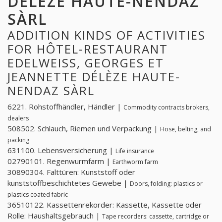
DÉLÈZE HAUTE-NENDAZ
SÀRL
ADDITION KINDS OF ACTIVITIES
FOR HÔTEL-RESTAURANT
EDELWEISS, GEORGES ET
JEANNETTE DÉLÈZE HAUTE-
NENDAZ SÀRL
6221. Rohstoffhändler, Händler |
Commodity contracts brokers,
dealers
508502. Schlauch, Riemen und Verpackung |
Hose, belting, and
packing
631100. Lebensversicherung |
Life insurance
02790101. Regenwurmfarm |
Earthworm farm
30890304. Falttüren: Kunststoff oder
kunststoffbeschichtetes Gewebe |
Doors, folding: plastics or
plastics coated fabric
36510122. Kassettenrekorder: Kassette, Kassette oder
Rolle: Haushaltsgebrauch |
Tape recorders: cassette, cartridge or