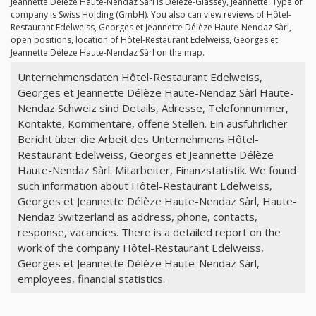
Jeannette Délèze Haute-Nendaz Sàrl is Délèze-Glassey, Jeannette. Type of
company is Swiss Holding (GmbH). You also can view reviews of Hôtel-
Restaurant Edelweiss, Georges et Jeannette Délèze Haute-Nendaz Sàrl,
open positions, location of Hôtel-Restaurant Edelweiss, Georges et
Jeannette Délèze Haute-Nendaz Sàrl on the map.
Unternehmensdaten Hôtel-Restaurant Edelweiss,
Georges et Jeannette Délèze Haute-Nendaz Sàrl Haute-
Nendaz Schweiz sind Details, Adresse, Telefonnummer,
Kontakte, Kommentare, offene Stellen. Ein ausführlicher
Bericht über die Arbeit des Unternehmens Hôtel-
Restaurant Edelweiss, Georges et Jeannette Délèze
Haute-Nendaz Sàrl. Mitarbeiter, Finanzstatistik. We found
such information about Hôtel-Restaurant Edelweiss,
Georges et Jeannette Délèze Haute-Nendaz Sàrl, Haute-
Nendaz Switzerland as address, phone, contacts,
response, vacancies. There is a detailed report on the
work of the company Hôtel-Restaurant Edelweiss,
Georges et Jeannette Délèze Haute-Nendaz Sàrl,
employees, financial statistics.