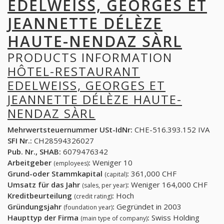
EDELWEISS, GEORGES ET
JEANNETTE DÉLÈZE
HAUTE-NENDAZ SÀRL
PRODUCTS INFORMATION
HÔTEL-RESTAURANT
EDELWEISS, GEORGES ET
JEANNETTE DÉLÈZE HAUTE-
NENDAZ SÀRL
Mehrwertsteuernummer USt-IdNr:
CHE-516.393.152 IVA
SFI Nr.:
CH28594326027
Pub. Nr., SHAB:
6079476342
Arbeitgeber
:
Weniger 10
(employees)
Grund-oder Stammkapital
:
361,000 CHF
(capital)
Umsatz für das Jahr
:
Weniger 164,000 CHF
(sales, per year)
Kreditbeurteilung
:
Hoch
(credit rating)
Gründungsjahr
:
Gegründet in 2003
(foundation year)
Haupttyp der Firma
:
Swiss Holding
(main type of company)