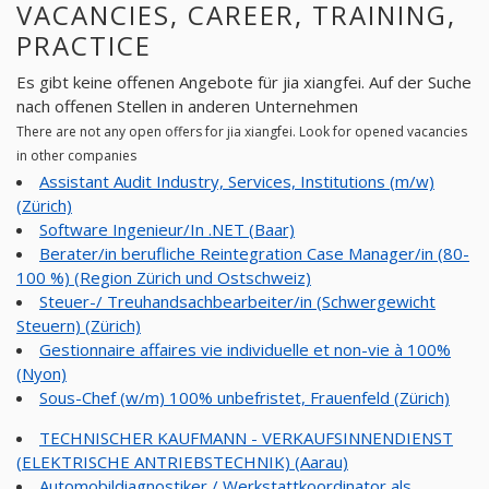
VACANCIES, CAREER, TRAINING,
PRACTICE
Es gibt keine offenen Angebote für jia xiangfei. Auf der Suche
nach offenen Stellen in anderen Unternehmen
There are not any open offers for jia xiangfei. Look for opened vacancies
in other companies
Assistant Audit Industry, Services, Institutions (m/w)
(Zürich)
Software Ingenieur/In .NET (Baar)
Berater/in berufliche Reintegration Case Manager/in (80-
100 %) (Region Zürich und Ostschweiz)
Steuer-/ Treuhandsachbearbeiter/in (Schwergewicht
Steuern) (Zürich)
Gestionnaire affaires vie individuelle et non-vie à 100%
(Nyon)
Sous-Chef (w/m) 100% unbefristet, Frauenfeld (Zürich)
TECHNISCHER KAUFMANN - VERKAUFSINNENDIENST
(ELEKTRISCHE ANTRIEBSTECHNIK) (Aarau)
Automobildiagnostiker / Werkstattkoordinator als