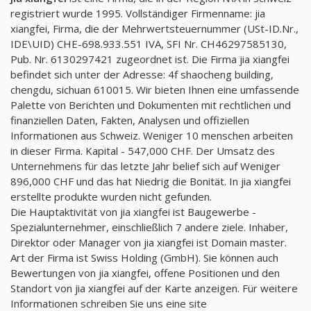
registriert wurde 1995. Vollständiger Firmenname: jia
xiangfei, Firma, die der Mehrwertsteuernummer (USt-ID.Nr.,
IDE\UID) CHE-698.933.551 IVA, SFI Nr. CH46297585130,
Pub. Nr. 6130297421 zugeordnet ist. Die Firma jia xiangfei
befindet sich unter der Adresse: 4f shaocheng building,
chengdu, sichuan 610015. Wir bieten Ihnen eine umfassende
Palette von Berichten und Dokumenten mit rechtlichen und
finanziellen Daten, Fakten, Analysen und offiziellen
Informationen aus Schweiz. Weniger 10 menschen arbeiten
in dieser Firma. Kapital - 547,000 CHF. Der Umsatz des
Unternehmens für das letzte Jahr belief sich auf Weniger
896,000 CHF und das hat Niedrig die Bonität. In jia xiangfei
erstellte produkte wurden nicht gefunden.
Die Hauptaktivität von jia xiangfei ist Baugewerbe -
Spezialunternehmer, einschließlich 7 andere ziele. Inhaber,
Direktor oder Manager von jia xiangfei ist Domain master.
Art der Firma ist Swiss Holding (GmbH). Sie können auch
Bewertungen von jia xiangfei, offene Positionen und den
Standort von jia xiangfei auf der Karte anzeigen. Für weitere
Informationen schreiben Sie uns eine site