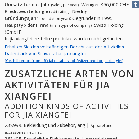
Umsatz für das Jahr
:
Weniger 896,000 CHF
(sales, per year)
Kreditbeurteilung
:
Niedrig
(credit rating)
Gründungsjahr
:
Gegründet in 1995
(foundation year)
Haupttyp der Firma
:
Swiss Holding
(main type of company)
(GmbH)
In jia xiangfei erstellte produkte wurden nicht gefunden
Erhalten Sie den vollständigen Bericht aus der offiziellen
Datenbank von Schweiz für jia xiangfei
(Get full report from official database of Switzerland for jia xiangfei)
ZUSÄTZLICHE ARTEN VON
AKTIVITÄTEN FÜR JIA
XIANGFEI
ADDITION KINDS OF ACTIVITIES
FOR JIA XIANGFEI
238999. Bekleidung und Zubehör, ang |
Apparel and
accessories, nec, nec
363405. Persönliche Elektrogeräte |