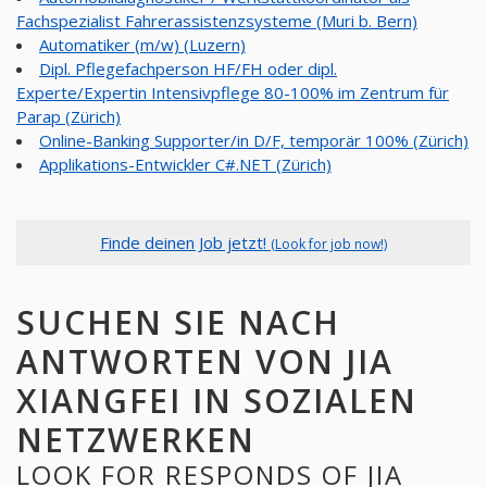
Fachspezialist Fahrerassistenzsysteme (Muri b. Bern)
Automatiker (m/w) (Luzern)
Dipl. Pflegefachperson HF/FH oder dipl.
Experte/Expertin Intensivpflege 80-100% im Zentrum für
Parap (Zürich)
Online-Banking Supporter/in D/F, temporär 100% (Zürich)
Applikations-Entwickler C#.NET (Zürich)
Finde deinen Job jetzt!
(Look for job now!)
SUCHEN SIE NACH
ANTWORTEN VON JIA
XIANGFEI IN SOZIALEN
NETZWERKEN
LOOK FOR RESPONDS OF JIA