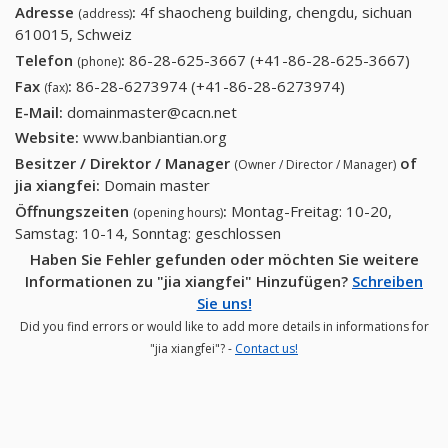
Adresse
:
4f shaocheng building, chengdu, sichuan
(address)
610015, Schweiz
Telefon
:
86-28-625-3667 (+41-86-28-625-3667)
86-
(phone)
28-
Fax
:
86-28-6273974 (+41-86-28-6273974)
86-28-
(fax)
625-
6273974
E-Mail:
domainmaster@cacn.net
3667
(+41-86-28-
Website:
www.banbiantian.org
(+41-
6273974)
Besitzer / Direktor / Manager
of
(Owner / Director / Manager)
86-
jia xiangfei
:
Domain master
28-
Öffnungszeiten
:
Montag-Freitag: 10-20,
(opening hours)
625-
Samstag: 10-14, Sonntag: geschlossen
3667
Haben Sie Fehler gefunden oder möchten Sie weitere
Informationen zu "jia xiangfei" Hinzufügen?
Schreiben
Sie uns!
Did you find errors or would like to add more details in informations for
"jia xiangfei"? -
Contact us!