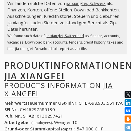
Wir fanden solche Daten von
jia xiangfei, Schweiz
als:
Finanzen, Konten, offene Stellen. Download Bankkonten,
Ausschreibungen, Kredithistorie, Steuern und Gebühren
jia xiangfei. Laden Sie den vollständigen Bericht als Zip-
Datei herunter.
We found such data of
jia xiangfei, Switzerland
as: finance, accounts,
vacancies. Download bank accounts, tenders, credit history, taxes and
fees jia xiangfei. Download full report as zip-file.
PRODUKTINFORMATIONE
JIA XIANGFEI
PRODUCTS INFORMATION
JIA
XIANGFEI
Mehrwertsteuernummer USt-IdNr:
CHE-698.933.551 IVA
SFI Nr.:
CH46297585130
Pub. Nr., SHAB:
6130297421
Arbeitgeber
:
Weniger 10
(employees)
Grund-oder Stammkapital
:
547,000 CHF
(capital)