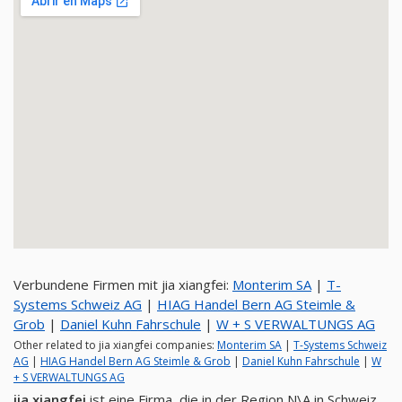
Verbundene Firmen mit jia xiangfei:
Monterim SA
|
T-
Systems Schweiz AG
|
HIAG Handel Bern AG Steimle &
Grob
|
Daniel Kuhn Fahrschule
|
W + S VERWALTUNGS AG
Other related to jia xiangfei companies:
Monterim SA
|
T-Systems Schweiz
AG
|
HIAG Handel Bern AG Steimle & Grob
|
Daniel Kuhn Fahrschule
|
W
+ S VERWALTUNGS AG
jia xiangfei
ist eine Firma, die in der Region N\A in Schweiz