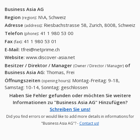
Business Asia AG
Region
:
N\A, Schweiz
(region)
Adresse
:
Riesbachstrasse 58, Zurich, 8008, Schweiz
(address)
Telefon
:
41 1 980 53 00
41 1 980 53 00
(phone)
Fax
:
41 1 980 53 01
41 1 980 53 01
(fax)
E-Mail:
tfrei@netprime.ch
Website:
www.discover-asia.net
Besitzer / Direktor / Manager
of
(Owner / Director / Manager)
Business Asia AG
:
Thomas, Frei
Öffnungszeiten
:
Montag-Freitag: 9-18,
(opening hours)
Samstag: 10-14, Sonntag: geschlossen
Haben Sie Fehler gefunden oder möchten Sie weitere
Informationen zu "Business Asia AG" Hinzufügen?
Schreiben Sie uns!
Did you find errors or would like to add more details in informations for
"Business Asia AG"? -
Contact us!