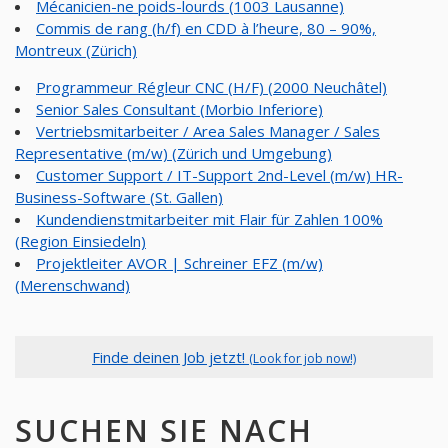
Mécanicien-ne poids-lourds (1003 Lausanne)
Commis de rang (h/f) en CDD à l’heure, 80 – 90%,
Montreux (Zürich)
Programmeur Régleur CNC (H/F) (2000 Neuchâtel)
Senior Sales Consultant (Morbio Inferiore)
Vertriebsmitarbeiter / Area Sales Manager / Sales
Representative (m/w) (Zürich und Umgebung)
Customer Support / IT-Support 2nd-Level (m/w) HR-
Business-Software (St. Gallen)
Kundendienstmitarbeiter mit Flair für Zahlen 100%
(Region Einsiedeln)
Projektleiter AVOR | Schreiner EFZ (m/w)
(Merenschwand)
Finde deinen Job jetzt!
(Look for job now!)
SUCHEN SIE NACH