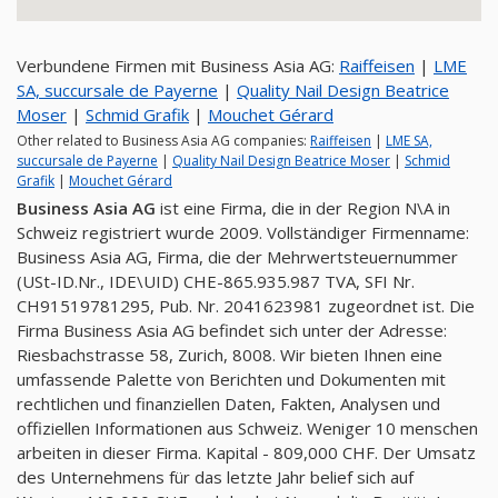
Verbundene Firmen mit Business Asia AG:
Raiffeisen
|
LME
SA, succursale de Payerne
|
Quality Nail Design Beatrice
Moser
|
Schmid Grafik
|
Mouchet Gérard
Other related to Business Asia AG companies:
Raiffeisen
|
LME SA,
succursale de Payerne
|
Quality Nail Design Beatrice Moser
|
Schmid
Grafik
|
Mouchet Gérard
Business Asia AG
ist eine Firma, die in der Region N\A in
Schweiz registriert wurde 2009. Vollständiger Firmenname:
Business Asia AG, Firma, die der Mehrwertsteuernummer
(USt-ID.Nr., IDE\UID) CHE-865.935.987 TVA, SFI Nr.
CH91519781295, Pub. Nr. 2041623981 zugeordnet ist. Die
Firma Business Asia AG befindet sich unter der Adresse:
Riesbachstrasse 58, Zurich, 8008. Wir bieten Ihnen eine
umfassende Palette von Berichten und Dokumenten mit
rechtlichen und finanziellen Daten, Fakten, Analysen und
offiziellen Informationen aus Schweiz. Weniger 10 menschen
arbeiten in dieser Firma. Kapital - 809,000 CHF. Der Umsatz
des Unternehmens für das letzte Jahr belief sich auf