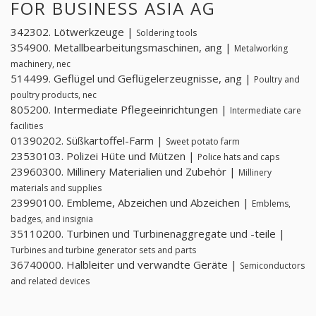
FOR BUSINESS ASIA AG
342302. Lötwerkzeuge |
Soldering tools
354900. Metallbearbeitungsmaschinen, ang |
Metalworking
machinery, nec
514499. Geflügel und Geflügelerzeugnisse, ang |
Poultry and
poultry products, nec
805200. Intermediate Pflegeeinrichtungen |
Intermediate care
facilities
01390202. Süßkartoffel-Farm |
Sweet potato farm
23530103. Polizei Hüte und Mützen |
Police hats and caps
23960300. Millinery Materialien und Zubehör |
Millinery
materials and supplies
23990100. Embleme, Abzeichen und Abzeichen |
Emblems,
badges, and insignia
35110200. Turbinen und Turbinenaggregate und -teile |
Turbines and turbine generator sets and parts
36740000. Halbleiter und verwandte Geräte |
Semiconductors
and related devices