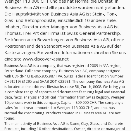
Weniger 113,000 CHF und das hat Normal die Bonität. In
Business Asia AG erstellte produkte wurden nicht gefunden.
Die Hauptaktivität von Business Asia AG ist Stein-, Ton-,
Glas- und Betonprodukte, einschließlich 10 andere ziele.
Inhaber, Direktor oder Manager von Business Asia AG ist
Thomas, Frei. Art der Firma ist Swiss General Partnership.
Sie können auch Bewertungen von Business Asia AG, offene
Positionen und den Standort von Business Asia AG auf der
Karte anzeigen. Für weitere Informationen schreiben Sie uns
eine site www.discover-asia.net
Business Asia AG
is a company, that was registered 2009 in N\A region,
Switzerland. Full name company: Business Asia AG, company assigned
with USt-IdNr CHE-865.935.987 TVA, Swiss Federal Identification Number
CH91519781295 and SHAB 2041623981. The company Business Asia AG
is located at the address: Riesbachstrasse 58, Zurich, 8008. We bring you
a complete range of reports and documents featuring legal and financial
data, facts, analysis and official information from Swiss Registry. Weniger
10 persons work in this company. Capital - 809,000 CHF. The company's
sales for last year amounted to Weniger 113,000 CHF, and that has
Normal the credit rating. Products created in Business Asia AG are not
found.
The main activity of Business Asia AG is Stone, Clay, Glass, and Concrete
Products, including 10 other destinations. Owner, director or manager of