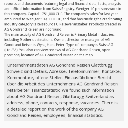
reports and documents featuring legal and financial data, facts, analysis
and official information from Swiss Registry. Weniger 10 persons work in
this company. Capital - 751,000 CHF. The company's sales for last year
amounted to Weniger 509,000 CHF, and that has Niedrig the credit rating.
Industry category is Reisebüros U Reiseveranstalter. Products created in
AG Gondrand Reisen are not found.
The main activity of AG Gondrand Reisen is Primary Metal Industries,
including 9 other destinations. Owner, director or manager of AG
Gondrand Reisen is Wyss, Hans Peter. Type of company is Swiss AG
(Ltd./SA). You also can view reviews of AG Gondrand Reisen, open
positions, location of AG Gondrand Reisen on the map.
Unternehmensdaten AG Gondrand Reisen Glattbrugg
Schweiz sind Details, Adresse, Telefonnummer, Kontakte,
Kommentare, offene Stellen. Ein ausführlicher Bericht
über die Arbeit des Unternehmens AG Gondrand Reisen.
Mitarbeiter, Finanzstatistik. We found such information
about AG Gondrand Reisen, Glattbrugg Switzerland as
address, phone, contacts, response, vacancies. There is
a detailed report on the work of the company AG
Gondrand Reisen, employees, financial statistics.