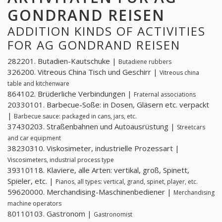
GONDRAND REISEN
ADDITION KINDS OF ACTIVITIES
FOR AG GONDRAND REISEN
282201. Butadien-Kautschuke |
Butadiene rubbers
326200. Vitreous China Tisch und Geschirr |
Vitreous china
table and kitchenware
864102. Brüderliche Verbindungen |
Fraternal associations
20330101. Barbecue-Soße: in Dosen, Gläsern etc. verpackt
|
Barbecue sauce: packaged in cans, jars, etc.
37430203. Straßenbahnen und Autoausrüstung |
Streetcars
and car equipment
38230310. Viskosimeter, industrielle Prozessart |
Viscosimeters, industrial process type
39310118. Klaviere, alle Arten: vertikal, groß, Spinett,
Spieler, etc. |
Pianos, all types: vertical, grand, spinet, player, etc.
59620000. Merchandising-Maschinenbediener |
Merchandising
machine operators
80110103. Gastronom |
Gastronomist