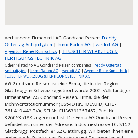
Verbundene Firmen mit AG Gondrand Reisen:
Freddy
Ostertag Antiquitنten
|
ImmoBaden AG
|
wedoit AG
|
Agentur René Kumschick
|
TEUSCHER WERKZEUG &
FERTIGUNGSTECHNIK AG
Other related to AG Gondrand Reisen companies:
Freddy Ostertag
Antiquitنten
|
ImmoBaden AG
|
wedoit AG
|
Agentur René Kumschick
|
TEUSCHER WERKZEUG & FERTIGUNGSTECHNIK AG
AG Gondrand Reisen
ist eine Firma, die in der Region
Glattbrugg in Schweiz registriert wurde 2002. Vollständiger
Firmenname: AG Gondrand Reisen, Firma, die der
Mehrwertsteuernummer (USt-ID.Nr., IDE\UID) CHE-
761.419.442 TVA, SFI Nr. CH86391357467, Pub. Nr.
3260535188 zugeordnet ist. Die Firma AG Gondrand Reisen
befindet sich unter der Adresse: Industriestrasse 10, 8152
Glattbrugg. Postfach: 8152 Glattbrugg. Wir bieten Ihnen eine
umfassende Palette von Berichten und Dokumenten mit