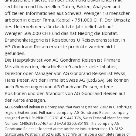
rechtlichen und finanziellen Daten, Fakten, Analysen und
offiziellen Informationen aus Schweiz. Weniger 10 menschen
arbeiten in dieser Firma. Kapital - 751,000 CHF. Der Umsatz
des Unternehmens für das letzte Jahr belief sich auf
Weniger 509,000 CHF und das hat Niedrig die Bonität.
Branchenkategorie ist Reisebüros U Reiseveranstalter. In
AG Gondrand Reisen erstellte produkte wurden nicht
gefunden.
Die Hauptaktivität von AG Gondrand Reisen ist Primäre
Metallindustrien, einschließlich 9 andere ziele. Inhaber,
Direktor oder Manager von AG Gondrand Reisen ist Wyss,
Hans Peter. Art der Firma ist Swiss AG (Ltd./SA). Sie können
auch Bewertungen von AG Gondrand Reisen, offene
Positionen und den Standort von AG Gondrand Reisen auf
der Karte anzeigen.
AG Gondrand Reisen
is a company, that was registered 2002 in Glattbrugg
region, Switzerland. Full name company: AG Gondrand Reisen, company
assigned with USt-IdNr CHE-761.419.442 TVA, Swiss Federal Identification
Number CH86391357467 and SHAB 3260535188. The company AG
Gondrand Reisen is located at the address: Industriestrasse 10, 8152
Glattbrugg. Postfach: 8152 Glattbrugg. We bring you a complete range of