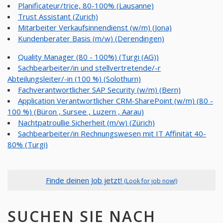
Planificateur/trice, 80-100% (Lausanne)
Trust Assistant (Zurich)
Mitarbeiter Verkaufsinnendienst (w/m) (Jona)
Kundenberater Basis (m/w) (Derendingen)
Quality Manager (80 - 100%) (Turgi (AG))
Sachbearbeiter/in und stellvertretende/-r
Abteilungsleiter/-in (100 %) (Solothurn)
Fachverantwortlicher SAP Security (w/m) (Bern)
Application Verantwortlicher CRM-SharePoint (w/m) (80 -
100 %) (Büron , Sursee , Luzern , Aarau)
Nachtpatroullie Sicherheit (m/w) (Zürich)
Sachbearbeiter/in Rechnungswesen mit IT Affinität 40-
80% (Turgi)
Finde deinen Job jetzt!
(Look for job now!)
SUCHEN SIE NACH