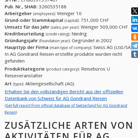
Pub. Nr., SHAB:
3260535188
Arbeitgeber
:
Weniger 10
(employees)
Grund-oder Stammkapital
:
751,000 CHF
(capital)
Umsatz für das Jahr
:
Weniger 509,000 CHF
(sales, per year)
Kreditbeurteilung
:
Niedrig
(credit rating)
Gründungsjahr
:
Gegründet in 2002
(foundation year)
Haupttyp der Firma
:
Swiss AG (Ltd./SA)
(main type of company)
In AG Gondrand Reisen erstellte produkte wurden nicht
gefunden
Produktkategorie
:
Reisebüros U
(product category)
Reiseveranstalter
Art
:
Aktiengesellschaft (AG)
(type)
Erhalten Sie den vollständigen Bericht aus der offiziellen
Datenbank von Schweiz für AG Gondrand Reisen
(Get full report from official database of Switzerland for AG Gondrand
Reisen)
ZUSÄTZLICHE ARTEN VON
AKTIVITÄTEN FÜR AG