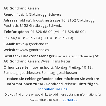
AG Gondrand Reisen
Region
:
Glattbrugg, Schweiz
(region)
Adresse
:
Industriestrasse 10, 8152 Glattbrugg.
(address)
Postfach: 8152 Glattbrugg, Schweiz
Telefon
:
01 828 68 00 (+41-01 828 68 00)
01 828 68
(phone)
00 (+41-01
Fax
:
01 828 68 10 (+41-01 828 68 10)
01 828 68 10 (+41-
(fax)
828 68 00)
01 828 68 10)
E-Mail:
travel@gondrand.ch
Website:
www.gondrand.ch
Besitzer / Direktor / Manager
of
(Owner / Director / Manager)
AG Gondrand Reisen
:
Wyss, Hans Peter
Öffnungszeiten
:
Montag-Freitag: 10-18,
(opening hours)
Samstag: geschlossen, Sonntag: geschlossen
Haben Sie Fehler gefunden oder möchten Sie weitere
Informationen zu "AG Gondrand Reisen" Hinzufügen?
Schreiben Sie uns!
Did you find errors or would like to add more details in informations for
"AG Gondrand Reisen"? -
Contact us!