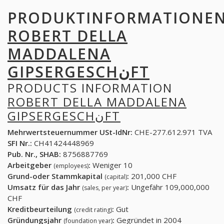
PRODUKTINFORMATIONE
ROBERT DELLA
MADDALENA
GIPSERGESCHنFT
PRODUCTS INFORMATION
ROBERT DELLA MADDALENA
GIPSERGESCHنFT
Mehrwertsteuernummer USt-IdNr:
CHE-277.612.971 TVA
SFI Nr.:
CH41424448969
Pub. Nr., SHAB:
8756887769
Arbeitgeber
:
Weniger 10
(employees)
Grund-oder Stammkapital
:
201,000 CHF
(capital)
Umsatz für das Jahr
:
Ungefähr 109,000,000
(sales, per year)
CHF
Kreditbeurteilung
:
Gut
(credit rating)
Gründungsjahr
:
Gegründet in 2004
(foundation year)