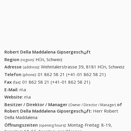
Robert Della Maddalena Gipsergeschنft
Region
:
Hِri, Schweiz
(region)
Adresse
:
Wehntalerstrasse 39, 8181 Hِri, Schweiz
(address)
Telefon
:
01 862 58 21 (+41-01 862 58 21)
01 862 58
(phone)
21 (+41-01
Fax
:
01 862 58 21 (+41-01 862 58 21)
01 862 58 21 (+41-
(fax)
862 58 21)
01 862 58 21)
E-Mail:
n\a
Website:
n\a
Besitzer / Direktor / Manager
of
(Owner / Director / Manager)
Robert Della Maddalena Gipsergeschنft
:
Herr Robert
Della Maddalena
Öffnungszeiten
:
Montag-Freitag: 8-19,
(opening hours)