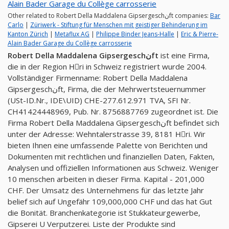
Alain Bader Garage du Collège carrosserie
Other related to Robert Della Maddalena Gipsergeschنft companies:
Bar
Carlo
|
Züriwerk - Stiftung für Menschen mit geistiger Behinderung im
Kanton Zürich
|
Metaflux AG
|
Philippe Binder Jeans-Halle
|
Eric & Pierre-
Alain Bader Garage du Collège carrosserie
Robert Della Maddalena Gipsergeschنft
ist eine Firma,
die in der Region Hِri in Schweiz registriert wurde 2004.
Vollständiger Firmenname: Robert Della Maddalena
Gipsergeschنft, Firma, die der Mehrwertsteuernummer
(USt-ID.Nr., IDE\UID) CHE-277.612.971 TVA, SFI Nr.
CH41424448969, Pub. Nr. 8756887769 zugeordnet ist. Die
Firma Robert Della Maddalena Gipsergeschنft befindet sich
unter der Adresse: Wehntalerstrasse 39, 8181 Hِri. Wir
bieten Ihnen eine umfassende Palette von Berichten und
Dokumenten mit rechtlichen und finanziellen Daten, Fakten,
Analysen und offiziellen Informationen aus Schweiz. Weniger
10 menschen arbeiten in dieser Firma. Kapital - 201,000
CHF. Der Umsatz des Unternehmens für das letzte Jahr
belief sich auf Ungefähr 109,000,000 CHF und das hat Gut
die Bonität. Branchenkategorie ist Stukkateurgewerbe,
Gipserei U Verputzerei. Liste der Produkte sind