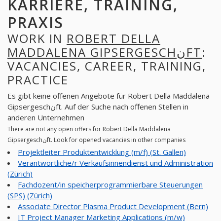
KARRIERE, TRAINING,
PRAXIS
WORK IN
ROBERT DELLA
MADDALENA GIPSERGESCHنFT
:
VACANCIES, CAREER, TRAINING,
PRACTICE
Es gibt keine offenen Angebote für Robert Della Maddalena
Gipsergeschنft. Auf der Suche nach offenen Stellen in
anderen Unternehmen
There are not any open offers for Robert Della Maddalena
Gipsergeschنft. Look for opened vacancies in other companies
Projektleiter Produktentwicklung (m/f) (St. Gallen)
Verantwortliche/r Verkaufsinnendienst und Administration
(Zürich)
Fachdozent/in speicherprogrammierbare Steuerungen
(SPS) (Zürich)
Associate Director Plasma Product Development (Bern)
IT Project Manager Marketing Applications (m/w)