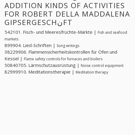
ADDITION KINDS OF ACTIVITIES
FOR ROBERT DELLA MADDALENA
GIPSERGESCHنFT
542101. Fisch- und Meeresfrüchte-Märkte |
Fish and seafood
markets
899904. Lied-Schriften |
Song writings
38229906. Flammensicherheitskontrollen für Öfen und
Kessel |
Flame safety controls for furnaces and boilers
50840705. Lärmschutzausrüstung |
Noise control equipment
82999910. Meditationstherapie |
Meditation therapy