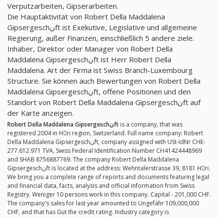
Verputzarbeiten, Gipserarbeiten.
Die Hauptaktivität von Robert Della Maddalena
Gipsergeschنft ist Exekutive, Legislative und allgemeine
Regierung, außer Finanzen, einschließlich 5 andere ziele.
Inhaber, Direktor oder Manager von Robert Della
Maddalena Gipsergeschنft ist Herr Robert Della
Maddalena. Art der Firma ist Swiss Branch-Luxembourg
Structure. Sie können auch Bewertungen von Robert Della
Maddalena Gipsergeschنft, offene Positionen und den
Standort von Robert Della Maddalena Gipsergeschنft auf
der Karte anzeigen.
Robert Della Maddalena Gipsergeschنft
is a company, that was
registered 2004 in Hِri region, Switzerland. Full name company: Robert
Della Maddalena Gipsergeschنft, company assigned with USt-IdNr CHE-
277.612.971 TVA, Swiss Federal Identification Number CH41424448969
and SHAB 8756887769. The company Robert Della Maddalena
Gipsergeschنft is located at the address: Wehntalerstrasse 39, 8181 Hِri.
We bring you a complete range of reports and documents featuring legal
and financial data, facts, analysis and official information from Swiss
Registry. Weniger 10 persons work in this company. Capital - 201,000 CHF.
The company's sales for last year amounted to Ungefähr 109,000,000
CHF, and that has Gut the credit rating. Industry category is