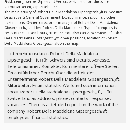
Stukkateurgewerbe, Gipserei U Verputzerei. List of products are
Verputzarbeiten, Gipserarbeiten.
The main activity of Robert Della Maddalena Gipsergeschنft is Executive,
Legislative & General Government, Except Finance, including 5 other
destinations. Owner, director or manager of Robert Della Maddalena
Gipsergeschنft is Herr Robert Della Maddalena. Type of company is
Swiss Branch-Luxembourg Structure. You also can view reviews of Robert
Della Maddalena Gipsergeschنft, open positions, location of Robert
Della Maddalena Gipsergeschنft on the map.
Unternehmensdaten Robert Della Maddalena
Gipsergeschنft Hِri Schweiz sind Details, Adresse,
Telefonnummer, Kontakte, Kommentare, offene Stellen.
Ein ausführlicher Bericht über die Arbeit des
Unternehmens Robert Della Maddalena Gipsergeschنft.
Mitarbeiter, Finanzstatistik. We found such information
about Robert Della Maddalena Gipsergeschنft, Hِri
Switzerland as address, phone, contacts, response,
vacancies. There is a detailed report on the work of the
company Robert Della Maddalena Gipsergeschنft,
employees, financial statistics.