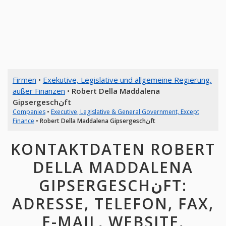
Firmen
•
Exekutive, Legislative und allgemeine Regierung,
außer Finanzen
•
Robert Della Maddalena
Gipsergeschنft
Companies
•
Executive, Legislative & General Government, Except
Finance
•
Robert Della Maddalena Gipsergeschنft
KONTAKTDATEN ROBERT
DELLA MADDALENA
GIPSERGESCHنFT:
ADRESSE, TELEFON, FAX,
E-MAIL, WEBSITE,