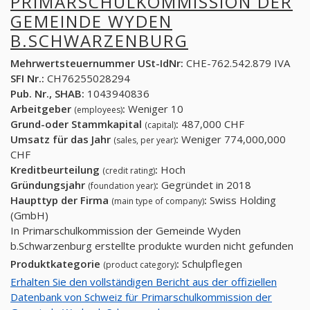
PRIMARSCHULKOMMISSION DER
GEMEINDE WYDEN
B.SCHWARZENBURG
Mehrwertsteuernummer USt-IdNr:
CHE-762.542.879 IVA
SFI Nr.:
CH76255028294
Pub. Nr., SHAB:
1043940836
Arbeitgeber
:
Weniger 10
(employees)
Grund-oder Stammkapital
:
487,000 CHF
(capital)
Umsatz für das Jahr
:
Weniger 774,000,000
(sales, per year)
CHF
Kreditbeurteilung
:
Hoch
(credit rating)
Gründungsjahr
:
Gegründet in 2018
(foundation year)
Haupttyp der Firma
:
Swiss Holding
(main type of company)
(GmbH)
In Primarschulkommission der Gemeinde Wyden
b.Schwarzenburg erstellte produkte wurden nicht gefunden
Produktkategorie
:
Schulpflegen
(product category)
Erhalten Sie den vollständigen Bericht aus der offiziellen
Datenbank von Schweiz für Primarschulkommission der