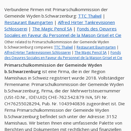
Verbundene Firmen mit Primarschulkommission der
Gemeinde Wyden b.Schwarzenburg:
TTC Thalwil
|
Restaurant Baumgarten
|
Alfred Hirter Tankrevisionen
Schlosserei
|
The Magic Pencil SA
|
Fonds des Oeuvres
Sociales en Faveur du Personnel de la Maison Grisel et Cie
Other related to Primarschulkommission der Gemeinde Wyden
b.Schwarzenburg companies:
TTC Thalwil
|
Restaurant Baumgarten
|
Alfred Hirter Tankrevisionen Schlosserei
|
The Magic Pencil SA
|
Fonds
des Oeuvres Sociales en Faveur du Personnel de la Maison Grisel et Cie
Primarschulkommission der Gemeinde Wyden
b.Schwarzenburg
ist eine Firma, die in der Region
Mamishaus in Schweiz registriert wurde 2018. Vollständiger
Firmenname: Primarschulkommission der Gemeinde Wyden
b.Schwarzenburg, Firma, die der Mehrwertsteuernummer
(USt-ID.Nr., IDE\UID) CHE-762.542.879 IVA, SFI Nr.
CH76255028294, Pub. Nr. 1043940836 zugeordnet ist. Die
Firma Primarschulkommission der Gemeinde Wyden
b.Schwarzenburg befindet sich unter der Adresse: 3152
Mamishaus. Wir bieten Ihnen eine umfassende Palette von
Berichten und Dokumenten mit rechtlichen und finanziellen