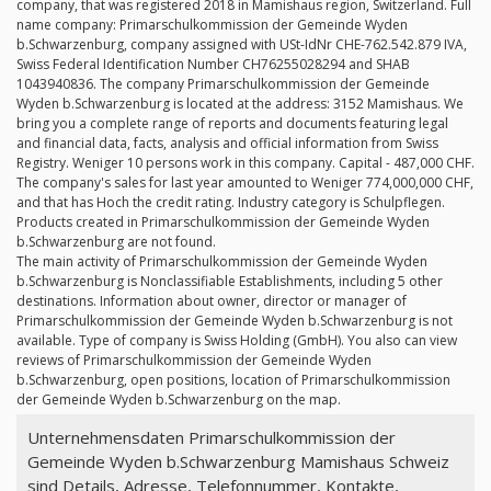
company, that was registered 2018 in Mamishaus region, Switzerland. Full
name company: Primarschulkommission der Gemeinde Wyden
b.Schwarzenburg, company assigned with USt-IdNr CHE-762.542.879 IVA,
Swiss Federal Identification Number CH76255028294 and SHAB
1043940836. The company Primarschulkommission der Gemeinde
Wyden b.Schwarzenburg is located at the address: 3152 Mamishaus. We
bring you a complete range of reports and documents featuring legal
and financial data, facts, analysis and official information from Swiss
Registry. Weniger 10 persons work in this company. Capital - 487,000 CHF.
The company's sales for last year amounted to Weniger 774,000,000 CHF,
and that has Hoch the credit rating. Industry category is Schulpflegen.
Products created in Primarschulkommission der Gemeinde Wyden
b.Schwarzenburg are not found.
The main activity of Primarschulkommission der Gemeinde Wyden
b.Schwarzenburg is Nonclassifiable Establishments, including 5 other
destinations. Information about owner, director or manager of
Primarschulkommission der Gemeinde Wyden b.Schwarzenburg is not
available. Type of company is Swiss Holding (GmbH). You also can view
reviews of Primarschulkommission der Gemeinde Wyden
b.Schwarzenburg, open positions, location of Primarschulkommission
der Gemeinde Wyden b.Schwarzenburg on the map.
Unternehmensdaten Primarschulkommission der
Gemeinde Wyden b.Schwarzenburg Mamishaus Schweiz
sind Details, Adresse, Telefonnummer, Kontakte,