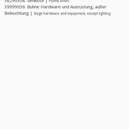
38290308. Senklote |
Plumb bobs
39999936. Bühne Hardware und Ausrüstung, außer
Beleuchtung |
Stage hardware and equipment, except lighting