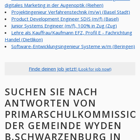
digitales Marketing in der Augenoptik (Riehen)
Projektingenieur Verfahrenstechnik (m/w) (Basel Stadt)
Product Development Engineer SDIS (m/f) (Basel)
Junior Systems Engineer (m/f), 100% in Zug (Zug)
Lehre als Kauffrau/Kaufmann EFZ, Profil E - Fachrichtung
Handel (Dietlikon)
Software-Entwicklungsingenieur Systeme w/m (Beringen)
Finde deinen Job jetzt!
(Look for job now!)
SUCHEN SIE NACH
ANTWORTEN VON
PRIMARSCHULKOMMISSIO
DER GEMEINDE WYDEN
B.SCHWARZENBURG IN