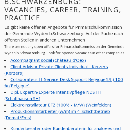
B.SCHWARZENBURG
:
VACANCIES, CAREER, TRAINING,
PRACTICE
Es gibt keine offenen Angebote für Primarschulkommission
der Gemeinde Wyden b.Schwarzenburg. Auf der Suche nach
offenen Stellen in anderen Unternehmen
There are not any open offers for Primarschulkommission der Gemeinde
Wyden b.Schwarzenburg. Look for opened vacancies in other companies
Accompagnant social (Château-d'Oex)
Client Advisor Private Clients Individual - Kerzers
(Kerzers)
Collaborateur IT Service Desk Support Belgique(f/h) 100
% (Belgique)
Dipl. Expertin/Experte Intensivpflege NDS HF
(Schaffhausen SH)
Elektroinstallateur EFZ (100% - M/W) (Weinfelden)
Produktionsmitarbeiter (w/m) im 4-Schichtbetrieb
(Domat/Ems)
Kundenberater oder Kundenberaterin für analoges und