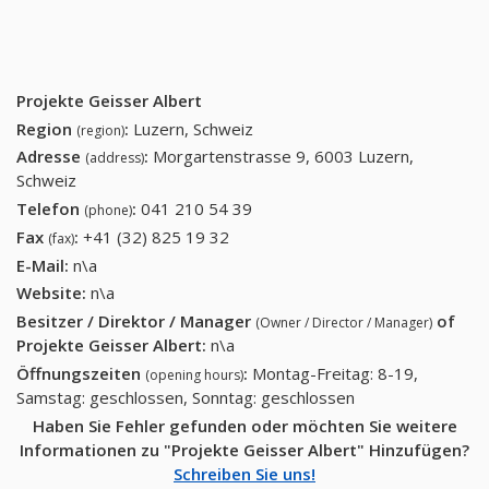
Projekte Geisser Albert
Region
:
Luzern, Schweiz
(region)
Adresse
:
Morgartenstrasse 9, 6003 Luzern,
(address)
Schweiz
Telefon
:
041 210 54 39
041 210 54 39
(phone)
Fax
:
+41 (32) 825 19 32
+41 (32) 825 19 32
(fax)
E-Mail:
n\a
Website:
n\a
Besitzer / Direktor / Manager
of
(Owner / Director / Manager)
Projekte Geisser Albert
:
n\a
Öffnungszeiten
:
Montag-Freitag: 8-19,
(opening hours)
Samstag: geschlossen, Sonntag: geschlossen
Haben Sie Fehler gefunden oder möchten Sie weitere
Informationen zu "Projekte Geisser Albert" Hinzufügen?
Schreiben Sie uns!