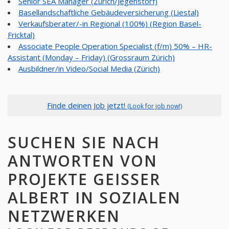
Senior SEA Manager (Zürich/Jegenstorf)
Basellandschaftliche Gebäudeversicherung (Liestal)
Verkaufsberater/-in Regional (100%) (Region Basel-
Fricktal)
Associate People Operation Specialist (f/m) 50% – HR-
Assistant (Monday – Friday) (Grossraum Zürich)
Ausbildner/in Video/Social Media (Zürich)
Finde deinen Job jetzt!
(Look for job now!)
SUCHEN SIE NACH
ANTWORTEN VON
PROJEKTE GEISSER
ALBERT IN SOZIALEN
NETZWERKEN