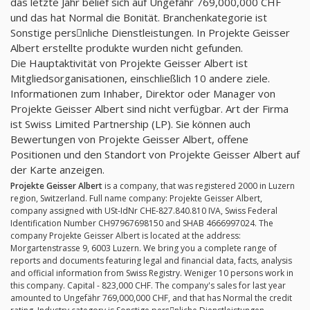
das letzte Jahr belief sich auf Ungefähr 769,000,000 CHF
und das hat Normal die Bonität. Branchenkategorie ist
Sonstige persِnliche Dienstleistungen. In Projekte Geisser
Albert erstellte produkte wurden nicht gefunden.
Die Hauptaktivität von Projekte Geisser Albert ist
Mitgliedsorganisationen, einschließlich 10 andere ziele.
Informationen zum Inhaber, Direktor oder Manager von
Projekte Geisser Albert sind nicht verfügbar. Art der Firma
ist Swiss Limited Partnership (LP). Sie können auch
Bewertungen von Projekte Geisser Albert, offene
Positionen und den Standort von Projekte Geisser Albert auf
der Karte anzeigen.
Projekte Geisser Albert
is a company, that was registered 2000 in Luzern
region, Switzerland. Full name company: Projekte Geisser Albert,
company assigned with USt-IdNr CHE-827.840.810 IVA, Swiss Federal
Identification Number CH97967698150 and SHAB 4666997024. The
company Projekte Geisser Albert is located at the address:
Morgartenstrasse 9, 6003 Luzern. We bring you a complete range of
reports and documents featuring legal and financial data, facts, analysis
and official information from Swiss Registry. Weniger 10 persons work in
this company. Capital - 823,000 CHF. The company's sales for last year
amounted to Ungefähr 769,000,000 CHF, and that has Normal the credit