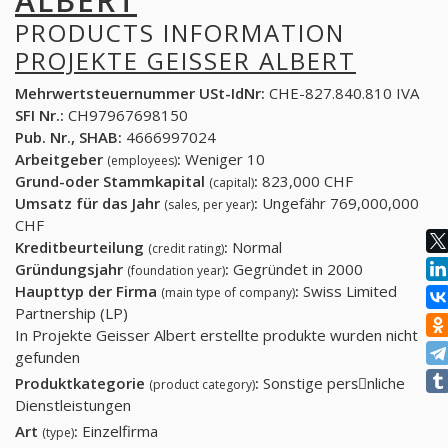
ALBERT
PRODUCTS INFORMATION
PROJEKTE GEISSER ALBERT
Mehrwertsteuernummer USt-IdNr:
CHE-827.840.810 IVA
SFI Nr.:
CH97967698150
Pub. Nr., SHAB:
4666997024
Arbeitgeber
:
Weniger 10
(employees)
Grund-oder Stammkapital
:
823,000 CHF
(capital)
Umsatz für das Jahr
:
Ungefähr 769,000,000
(sales, per year)
CHF
Kreditbeurteilung
:
Normal
(credit rating)
Gründungsjahr
:
Gegründet in 2000
(foundation year)
Haupttyp der Firma
:
Swiss Limited
(main type of company)
Partnership (LP)
In Projekte Geisser Albert erstellte produkte wurden nicht
gefunden
Produktkategorie
:
Sonstige persِnliche
(product category)
Dienstleistungen
Art
:
Einzelfirma
(type)