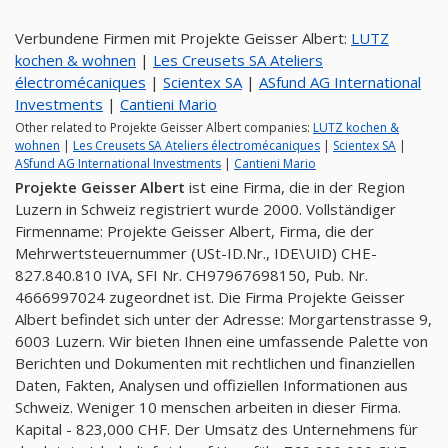
Verbundene Firmen mit Projekte Geisser Albert:
LUTZ
kochen & wohnen
|
Les Creusets SA Ateliers
électromécaniques
|
Scientex SA
|
ASfund AG International
Investments
|
Cantieni Mario
Other related to Projekte Geisser Albert companies:
LUTZ kochen &
wohnen
|
Les Creusets SA Ateliers électromécaniques
|
Scientex SA
|
ASfund AG International Investments
|
Cantieni Mario
Projekte Geisser Albert
ist eine Firma, die in der Region
Luzern in Schweiz registriert wurde 2000. Vollständiger
Firmenname: Projekte Geisser Albert, Firma, die der
Mehrwertsteuernummer (USt-ID.Nr., IDE\UID) CHE-
827.840.810 IVA, SFI Nr. CH97967698150, Pub. Nr.
4666997024 zugeordnet ist. Die Firma Projekte Geisser
Albert befindet sich unter der Adresse: Morgartenstrasse 9,
6003 Luzern. Wir bieten Ihnen eine umfassende Palette von
Berichten und Dokumenten mit rechtlichen und finanziellen
Daten, Fakten, Analysen und offiziellen Informationen aus
Schweiz. Weniger 10 menschen arbeiten in dieser Firma.
Kapital - 823,000 CHF. Der Umsatz des Unternehmens für