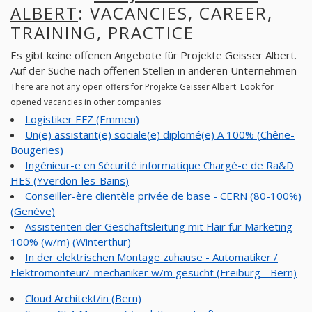
ALBERT
: VACANCIES, CAREER,
TRAINING, PRACTICE
Es gibt keine offenen Angebote für Projekte Geisser Albert.
Auf der Suche nach offenen Stellen in anderen Unternehmen
There are not any open offers for Projekte Geisser Albert. Look for
opened vacancies in other companies
Logistiker EFZ (Emmen)
Un(e) assistant(e) sociale(e) diplomé(e) A 100% (Chêne-
Bougeries)
Ingénieur-e en Sécurité informatique Chargé-e de Ra&D
HES (Yverdon-les-Bains)
Conseiller-ère clientèle privée de base - CERN (80-100%)
(Genève)
Assistenten der Geschäftsleitung mit Flair für Marketing
100% (w/m) (Winterthur)
In der elektrischen Montage zuhause - Automatiker /
Elektromonteur/-mechaniker w/m gesucht (Freiburg - Bern)
Cloud Architekt/in (Bern)