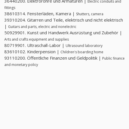
36440200. Elektrorohre und Armaturen |
Electric conduits and
fittings
38610314. Fensterläden, Kamera |
Shutters, camera
39310204. Gitarren und Teile, elektrisch und nicht elektrisch
|
Guitars and parts, electric and nonelectric
50929901. Kunst und Handwerk Ausrüstung und Zubehör |
Arts and crafts equipment and supplies
80719901. Ultraschall-Labor |
Ultrasound laboratory
83610102. Kinderpension |
Children's boarding home
93110200. Öffentliche Finanzen und Geldpolitik |
Public finance
and monetary policy