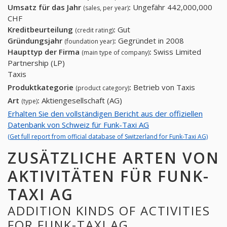
Umsatz für das Jahr
:
Ungefähr 442,000,000
(sales, per year)
CHF
Kreditbeurteilung
:
Gut
(credit rating)
Gründungsjahr
:
Gegründet in 2008
(foundation year)
Haupttyp der Firma
:
Swiss Limited
(main type of company)
Partnership (LP)
Taxis
Produktkategorie
:
Betrieb von Taxis
(product category)
Art
:
Aktiengesellschaft (AG)
(type)
Erhalten Sie den vollständigen Bericht aus der offiziellen
Datenbank von Schweiz für Funk-Taxi AG
(Get full report from official database of Switzerland for Funk-Taxi AG)
ZUSÄTZLICHE ARTEN VON
AKTIVITÄTEN FÜR FUNK-
TAXI AG
ADDITION KINDS OF ACTIVITIES
FOR FUNK-TAXI AG