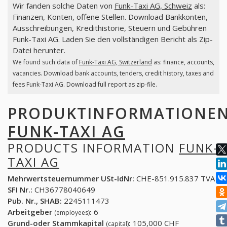
Wir fanden solche Daten von
Funk-Taxi AG, Schweiz
als:
Finanzen, Konten, offene Stellen. Download Bankkonten,
Ausschreibungen, Kredithistorie, Steuern und Gebühren
Funk-Taxi AG. Laden Sie den vollständigen Bericht als Zip-
Datei herunter.
We found such data of
Funk-Taxi AG, Switzerland
as: finance, accounts,
vacancies. Download bank accounts, tenders, credit history, taxes and
fees Funk-Taxi AG. Download full report as zip-file.
PRODUKTINFORMATIONE
FUNK-TAXI AG
PRODUCTS INFORMATION
FUNK-
TAXI AG
Mehrwertsteuernummer USt-IdNr:
CHE-851.915.837 TVA
SFI Nr.:
CH36778040649
Pub. Nr., SHAB:
2245111473
Arbeitgeber
:
6
(employees)
Grund-oder Stammkapital
:
105,000 CHF
(capital)