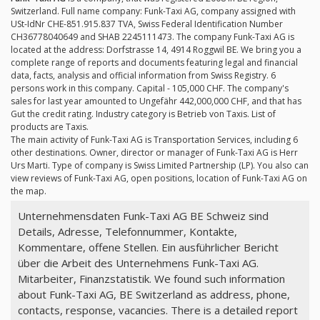
Switzerland. Full name company: Funk-Taxi AG, company assigned with
USt-IdNr CHE-851.915.837 TVA, Swiss Federal Identification Number
CH36778040649 and SHAB 2245111473. The company Funk-Taxi AG is
located at the address: Dorfstrasse 14, 4914 Roggwil BE. We bring you a
complete range of reports and documents featuring legal and financial
data, facts, analysis and official information from Swiss Registry. 6
persons work in this company. Capital - 105,000 CHF. The company's
sales for last year amounted to Ungefähr 442,000,000 CHF, and that has
Gut the credit rating. Industry category is Betrieb von Taxis. List of
products are Taxis.
The main activity of Funk-Taxi AG is Transportation Services, including 6
other destinations. Owner, director or manager of Funk-Taxi AG is Herr
Urs Marti. Type of company is Swiss Limited Partnership (LP). You also can
view reviews of Funk-Taxi AG, open positions, location of Funk-Taxi AG on
the map.
Unternehmensdaten Funk-Taxi AG BE Schweiz sind
Details, Adresse, Telefonnummer, Kontakte,
Kommentare, offene Stellen. Ein ausführlicher Bericht
über die Arbeit des Unternehmens Funk-Taxi AG.
Mitarbeiter, Finanzstatistik. We found such information
about Funk-Taxi AG, BE Switzerland as address, phone,
contacts, response, vacancies. There is a detailed report