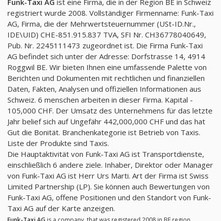
Funk-Taxi AG
ist eine Firma, die in der Region BE in Schweiz
registriert wurde 2008. Vollständiger Firmenname: Funk-Taxi
AG, Firma, die der Mehrwertsteuernummer (USt-ID.Nr.,
IDE\UID) CHE-851.915.837 TVA, SFI Nr. CH36778040649,
Pub. Nr. 2245111473 zugeordnet ist. Die Firma Funk-Taxi
AG befindet sich unter der Adresse: Dorfstrasse 14, 4914
Roggwil BE. Wir bieten Ihnen eine umfassende Palette von
Berichten und Dokumenten mit rechtlichen und finanziellen
Daten, Fakten, Analysen und offiziellen Informationen aus
Schweiz. 6 menschen arbeiten in dieser Firma. Kapital -
105,000 CHF. Der Umsatz des Unternehmens für das letzte
Jahr belief sich auf Ungefähr 442,000,000 CHF und das hat
Gut die Bonität. Branchenkategorie ist Betrieb von Taxis.
Liste der Produkte sind Taxis.
Die Hauptaktivität von Funk-Taxi AG ist Transportdienste,
einschließlich 6 andere ziele. Inhaber, Direktor oder Manager
von Funk-Taxi AG ist Herr Urs Marti. Art der Firma ist Swiss
Limited Partnership (LP). Sie können auch Bewertungen von
Funk-Taxi AG, offene Positionen und den Standort von Funk-
Taxi AG auf der Karte anzeigen.
Funk-Taxi AG
is a company, that was registered 2008 in BE region,