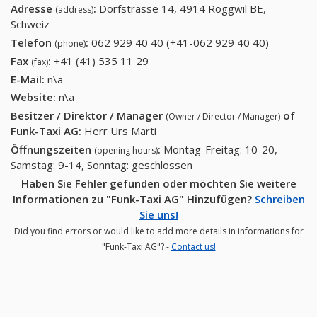
Adresse
:
Dorfstrasse 14, 4914 Roggwil BE,
(address)
Schweiz
Telefon
:
062 929 40 40 (+41-062 929 40 40)
062 929
(phone)
40 40
Fax
:
+41 (41) 535 11 29
+41 (41) 535 11 29
(fax)
(+41-062
E-Mail:
n\a
929 40
Website:
n\a
40)
Besitzer / Direktor / Manager
of
(Owner / Director / Manager)
Funk-Taxi AG
:
Herr Urs Marti
Öffnungszeiten
:
Montag-Freitag: 10-20,
(opening hours)
Samstag: 9-14, Sonntag: geschlossen
Haben Sie Fehler gefunden oder möchten Sie weitere
Informationen zu "Funk-Taxi AG" Hinzufügen?
Schreiben
Sie uns!
Did you find errors or would like to add more details in informations for
"Funk-Taxi AG"? -
Contact us!