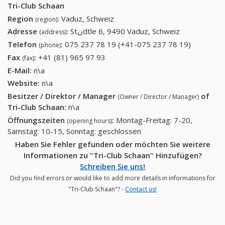
Tri-Club Schaan
Region
:
Vaduz, Schweiz
(region)
Adresse
:
Stنdtle 6, 9490 Vaduz, Schweiz
(address)
Telefon
:
075 237 78 19 (+41-075 237 78 19)
075 237
(phone)
78 19
Fax
:
+41 (81) 965 97 93
+41 (81) 965 97 93
(fax)
(+41-075
E-Mail:
n\a
237 78
Website:
n\a
19)
Besitzer / Direktor / Manager
of
(Owner / Director / Manager)
Tri-Club Schaan
:
n\a
Öffnungszeiten
:
Montag-Freitag: 7-20,
(opening hours)
Samstag: 10-15, Sonntag: geschlossen
Haben Sie Fehler gefunden oder möchten Sie weitere
Informationen zu "Tri-Club Schaan" Hinzufügen?
Schreiben Sie uns!
Did you find errors or would like to add more details in informations for
"Tri-Club Schaan"? -
Contact us!