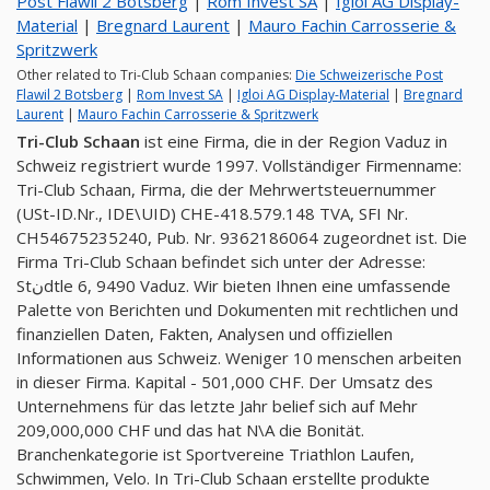
Post Flawil 2 Botsberg
|
Rom Invest SA
|
Igloi AG Display-
Material
|
Bregnard Laurent
|
Mauro Fachin Carrosserie &
Spritzwerk
Other related to Tri-Club Schaan companies:
Die Schweizerische Post
Flawil 2 Botsberg
|
Rom Invest SA
|
Igloi AG Display-Material
|
Bregnard
Laurent
|
Mauro Fachin Carrosserie & Spritzwerk
Tri-Club Schaan
ist eine Firma, die in der Region Vaduz in
Schweiz registriert wurde 1997. Vollständiger Firmenname:
Tri-Club Schaan, Firma, die der Mehrwertsteuernummer
(USt-ID.Nr., IDE\UID) CHE-418.579.148 TVA, SFI Nr.
CH54675235240, Pub. Nr. 9362186064 zugeordnet ist. Die
Firma Tri-Club Schaan befindet sich unter der Adresse:
Stنdtle 6, 9490 Vaduz. Wir bieten Ihnen eine umfassende
Palette von Berichten und Dokumenten mit rechtlichen und
finanziellen Daten, Fakten, Analysen und offiziellen
Informationen aus Schweiz. Weniger 10 menschen arbeiten
in dieser Firma. Kapital - 501,000 CHF. Der Umsatz des
Unternehmens für das letzte Jahr belief sich auf Mehr
209,000,000 CHF und das hat N\A die Bonität.
Branchenkategorie ist Sportvereine Triathlon Laufen,
Schwimmen, Velo. In Tri-Club Schaan erstellte produkte