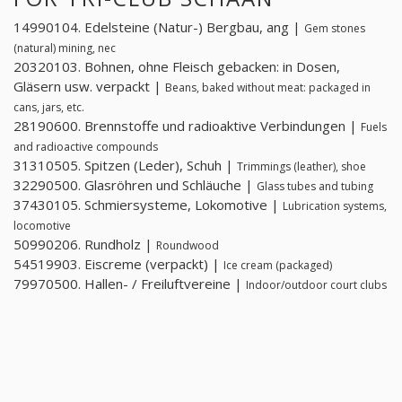
14990104. Edelsteine ​​(Natur-) Bergbau, ang |
Gem stones
(natural) mining, nec
20320103. Bohnen, ohne Fleisch gebacken: in Dosen,
Gläsern usw. verpackt |
Beans, baked without meat: packaged in
cans, jars, etc.
28190600. Brennstoffe und radioaktive Verbindungen |
Fuels
and radioactive compounds
31310505. Spitzen (Leder), Schuh |
Trimmings (leather), shoe
32290500. Glasröhren und Schläuche |
Glass tubes and tubing
37430105. Schmiersysteme, Lokomotive |
Lubrication systems,
locomotive
50990206. Rundholz |
Roundwood
54519903. Eiscreme (verpackt) |
Ice cream (packaged)
79970500. Hallen- / Freiluftvereine |
Indoor/outdoor court clubs