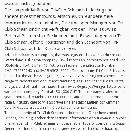
wurden nicht gefunden.
Die Hauptaktivität von Tri-Club Schaan ist Holding und
andere Investmentbüros, einschließlich 9 andere ziele.
Informationen zum Inhaber, Direktor oder Manager von Tri-
Club Schaan sind nicht verfügbar. Art der Firma ist Swiss
General Partnership. Sie können auch Bewertungen von Tri-
Club Schaan, offene Positionen und den Standort von Tri-
Club Schaan auf der Karte anzeigen.
Tri-Club Schaan
is a company, that was registered 1997 in Vaduz region,
Switzerland. Full name company: Tri-Club Schaan, company assigned with
USt-IdNr CHE-418.579.148 TVA, Swiss Federal Identification Number
CH54675235240 and SHAB 9362186064. The company Tri-Club Schaan is
located at the address: Stنdtle 6, 9490 Vaduz. We bring you a complete
range of reports and documents featuring legal and financial data, facts,
analysis and official information from Swiss Registry. Weniger 10 persons
work in this company. Capital - 501,000 CHF. The company's sales for last
year amounted to Mehr 209,000,000 CHF, and that has N\A the credit
rating. Industry category is Sportvereine Triathlon Laufen, Schwimmen,
Velo. Products created in Tri-Club Schaan are not found.
The main activity of Tri-Club Schaan is Holding and Other Investment
Offices, including 9 other destinations. Information about owner, director
or manager of Tri-Club Schaan is not available. Type of company is Swiss
General Partnership. You also can view reviews of Tri-Club Schaan, open