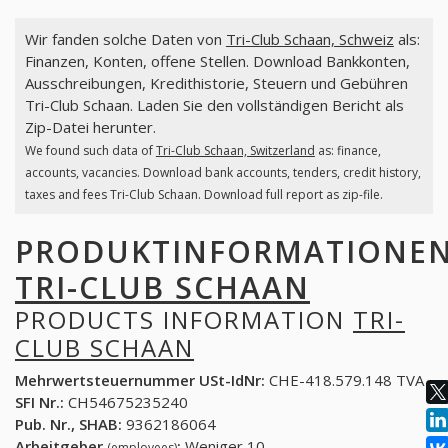
Wir fanden solche Daten von
Tri-Club Schaan, Schweiz
als:
Finanzen, Konten, offene Stellen. Download Bankkonten,
Ausschreibungen, Kredithistorie, Steuern und Gebühren
Tri-Club Schaan. Laden Sie den vollständigen Bericht als
Zip-Datei herunter.
We found such data of
Tri-Club Schaan, Switzerland
as: finance,
accounts, vacancies. Download bank accounts, tenders, credit history,
taxes and fees Tri-Club Schaan. Download full report as zip-file.
PRODUKTINFORMATIONE
TRI-CLUB SCHAAN
PRODUCTS INFORMATION
TRI-
CLUB SCHAAN
Mehrwertsteuernummer USt-IdNr:
CHE-418.579.148 TVA
SFI Nr.:
CH54675235240
Pub. Nr., SHAB:
9362186064
Arbeitgeber
:
Weniger 10
(employees)