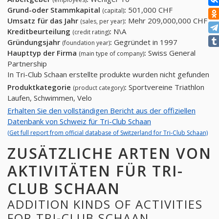
Grund-oder Stammkapital
:
501,000 CHF
(capital)
Umsatz für das Jahr
:
Mehr 209,000,000 CHF
(sales, per year)
Kreditbeurteilung
:
N\A
(credit rating)
Gründungsjahr
:
Gegründet in 1997
(foundation year)
Haupttyp der Firma
:
Swiss General
(main type of company)
Partnership
In Tri-Club Schaan erstellte produkte wurden nicht gefunden
Produktkategorie
:
Sportvereine Triathlon
(product category)
Laufen, Schwimmen, Velo
Erhalten Sie den vollständigen Bericht aus der offiziellen
Datenbank von Schweiz für Tri-Club Schaan
(Get full report from official database of Switzerland for Tri-Club Schaan)
ZUSÄTZLICHE ARTEN VON
AKTIVITÄTEN FÜR TRI-
CLUB SCHAAN
ADDITION KINDS OF ACTIVITIES
FOR TRI-CLUB SCHAAN