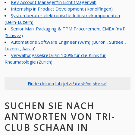
Key Account Manager*in Licht (Mägenwil)
Internship in Product Development (Konolfingen)
Systemberater elektronische Industriekomponenten
(Bern-Luzern)
Senior Man. Packaging & TPM Procurement EMEA (m/f)
(Schwyz)
Automations Software Engineer (w/m) (Büron , Sursee ,
Luzern , Aarau)
Verwaltungssekretär/in 100% für die Klinik für
Rheumatologie (Zürich)
Finde deinen Job jetzt!
(Look for job now!)
SUCHEN SIE NACH
ANTWORTEN VON TRI-
CLUB SCHAAN IN