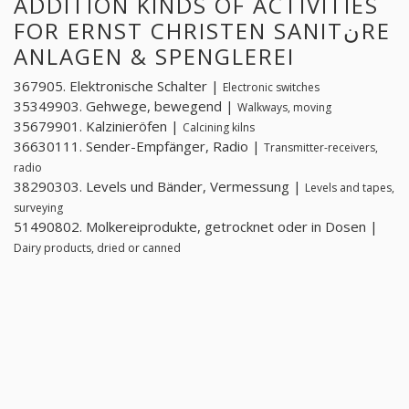
ADDITION KINDS OF ACTIVITIES
FOR ERNST CHRISTEN SANITنRE
ANLAGEN & SPENGLEREI
367905. Elektronische Schalter |
Electronic switches
35349903. Gehwege, bewegend |
Walkways, moving
35679901. Kalzinieröfen |
Calcining kilns
36630111. Sender-Empfänger, Radio |
Transmitter-receivers,
radio
38290303. Levels und Bänder, Vermessung |
Levels and tapes,
surveying
51490802. Molkereiprodukte, getrocknet oder in Dosen |
Dairy products, dried or canned