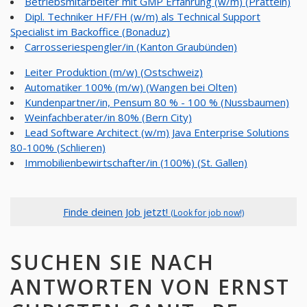
Betriebsmitarbeiter mit GMP Erfahrung (w/m) (Pratteln)
Dipl. Techniker HF/FH (w/m) als Technical Support
Specialist im Backoffice (Bonaduz)
Carrosseriespengler/in (Kanton Graubünden)
Leiter Produktion (m/w) (Ostschweiz)
Automatiker 100% (m/w) (Wangen bei Olten)
Kundenpartner/in, Pensum 80 % - 100 % (Nussbaumen)
Weinfachberater/in 80% (Bern City)
Lead Software Architect (w/m) Java Enterprise Solutions
80-100% (Schlieren)
Immobilienbewirtschafter/in (100%) (St. Gallen)
Finde deinen Job jetzt!
(Look for job now!)
SUCHEN SIE NACH
ANTWORTEN VON ERNST