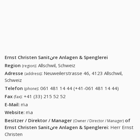
Ernst Christen Sanitنre Anlagen & Spenglerei
Region
:
Allschwil, Schweiz
(region)
Adresse
:
Neuweilerstrasse 46, 4123 Allschwil,
(address)
Schweiz
Telefon
:
061 481 14 44 (+41-061 481 14 44)
061 481
(phone)
14 44
Fax
:
+41 (33) 215 52 52
+41 (33) 215 52 52
(fax)
(+41-061
E-Mail:
n\a
481 14
Website:
n\a
44)
Besitzer / Direktor / Manager
of
(Owner / Director / Manager)
Ernst Christen Sanitنre Anlagen & Spenglerei
:
Herr Ernst
Christen