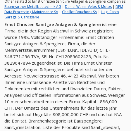
Other related to Ernst Christen Sanitنre Anlagen & Spenglerei companies:
Baumgartner Metallbautechnik AG
|
Daniel Waser Velos & Motos
|
DPM
Data Processing Maintenance SA
|
Chaillot Bouchons SA
|
Luigi Casto
Garage & Carosserie
Ernst Christen Sanitنre Anlagen & Spenglerei
ist eine
Firma, die in der Region Allschwil in Schweiz registriert
wurde 1998. Vollständiger Firmenname: Ernst Christen
Sanitنre Anlagen & Spenglerei, Firma, die der
Mehrwertsteuernummer (USt-ID.Nr., IDE\UID) CHE-
346.771.296 TVA, SFI Nr. CH12089602425, Pub. Nr.
3829647894 zugeordnet ist. Die Firma Ernst Christen
Sanitنre Anlagen & Spenglerei befindet sich unter der
Adresse: Neuweilerstrasse 46, 4123 Allschwil. Wir bieten
Ihnen eine umfassende Palette von Berichten und
Dokumenten mit rechtlichen und finanziellen Daten, Fakten,
Analysen und offiziellen Informationen aus Schweiz. Weniger
10 menschen arbeiten in dieser Firma. Kapital - 886,000
CHF. Der Umsatz des Unternehmens für das letzte Jahr
belief sich auf Ungefähr 808,000,000 CHF und das hat N\A
die Bonität. Branchenkategorie ist Bauspenglerei;
Sanitنrinstallation. Liste der Produkte sind Sanitنrbedarf,