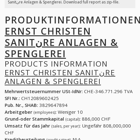
Sanitنre Anlagen & Spenglerei. Download full report as zip-file.
PRODUKTINFORMATIONE
ERNST CHRISTEN
SANITنRE ANLAGEN &
SPENGLEREI
PRODUCTS INFORMATION
ERNST CHRISTEN SANITنRE
ANLAGEN & SPENGLEREI
Mehrwertsteuernummer USt-IdNr:
CHE-346.771.296 TVA
SFI Nr.:
CH12089602425
Pub. Nr., SHAB:
3829647894
Arbeitgeber
:
Weniger 10
(employees)
Grund-oder Stammkapital
:
886,000 CHF
(capital)
Umsatz für das Jahr
:
Ungefähr 808,000,000
(sales, per year)
CHF
Kreditbeurteilung
:
N\A
(credit rating)