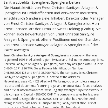
Sanitنrzubehِr, Spenglerei, Spenglerarbeiten.
Die Hauptaktivität von Ernst Christen Sanitنre Anlagen &
Spenglerei ist Erdölraffinerien und verwandte Industrien,
einschließlich 6 andere ziele. Inhaber, Direktor oder Manager
von Ernst Christen Sanitنre Anlagen & Spenglerei ist Herr
Ernst Christen. Art der Firma ist Swiss Holding (GmbH). Sie
können auch Bewertungen von Ernst Christen Sanitنre
Anlagen & Spenglerei, offene Positionen und den Standort
von Ernst Christen Sanitنre Anlagen & Spenglerei auf der
Karte anzeigen.
Ernst Christen Sanitنre Anlagen & Spenglerei
is a company, that was
registered 1998 in Allschwil region, Switzerland. Full name company: Ernst
Christen Sanitنre Anlagen & Spenglerei, company assigned with USt-IdNr
CHE-346.771.296 TVA, Swiss Federal Identification Number
CH12089602425 and SHAB 3829647894. The company Ernst Christen
Sanitنre Anlagen & Spenglerei is located at the address:
Neuweilerstrasse 46, 4123 Allschwil. We bring you a complete range of
reports and documents featuring legal and financial data, facts, analysis
and official information from Swiss Registry. Weniger 10 persons work in
this company. Capital - 886,000 CHF. The company's sales for last year
amounted to Ungefähr 808,000,000 CHF, and that has N\A the credit
rating. Industry category is Bauspenglerei; Sanitنrinstallation. List of
products are Sanitنrbedarf, Sanitنrzubehِr, Spenglerei,