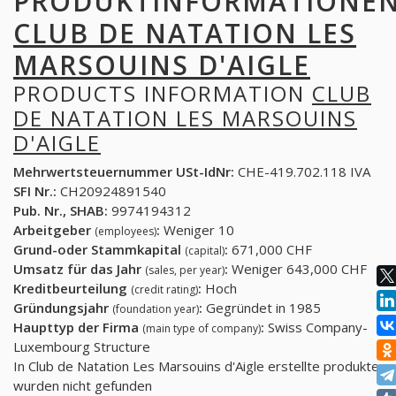
PRODUKTINFORMATIONE
CLUB DE NATATION LES
MARSOUINS D'AIGLE
PRODUCTS INFORMATION
CLUB
DE NATATION LES MARSOUINS
D'AIGLE
Mehrwertsteuernummer USt-IdNr:
CHE-419.702.118 IVA
SFI Nr.:
CH20924891540
Pub. Nr., SHAB:
9974194312
Arbeitgeber
:
Weniger 10
(employees)
Grund-oder Stammkapital
:
671,000 CHF
(capital)
Umsatz für das Jahr
:
Weniger 643,000 CHF
(sales, per year)
Kreditbeurteilung
:
Hoch
(credit rating)
Gründungsjahr
:
Gegründet in 1985
(foundation year)
Haupttyp der Firma
:
Swiss Company-
(main type of company)
Luxembourg Structure
In Club de Natation Les Marsouins d'Aigle erstellte produkte
wurden nicht gefunden