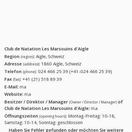
Club de Natation Les Marsouins d'Aigle
Region
:
Aigle, Schweiz
(region)
Adresse
:
1860 Aigle, Schweiz
(address)
Telefon
:
024 466 25 39 (+41-024 466 25 39)
024 466
(phone)
25 39
Fax
:
+41 (21) 518 89 39
+41 (21) 518 89 39
(fax)
(+41-024
E-Mail:
n\a
466 25
Website:
n\a
39)
Besitzer / Direktor / Manager
of
(Owner / Director / Manager)
Club de Natation Les Marsouins d'Aigle
:
n\a
Öffnungszeiten
:
Montag-Freitag: 10-18,
(opening hours)
Samstag: 10-14, Sonntag: geschlossen
Haben Sie Fehler gefunden oder möchten Sie weitere