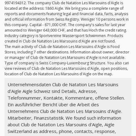
9974194312. The company Club de Natation Les Marsouins d'Aigle is
located at the address: 1860 Aigle. We bring you a complete range of
reports and documents featuring legal and financial data, facts, analysis
and official information from Swiss Registry. Weniger 10 persons work in
this company. Capital - 671,000 CHF. The company's sales for last year
amounted to Weniger 643,000 CHF, and that has Hoch the credit rating.
Industry category is Sportvereine Wassersport Schwimmen. Products
created in Club de Natation Les Marsouins d'Aigle are not found.
The main activity of Club de Natation Les Marsouins d'Aigle is Food
Stores, including 7 other destinations. Information about owner, director
or manager of Club de Natation Les Marsouins d'Aigle is not available.
Type of company is Swiss Company-Luxembourg Structure. You also can
view reviews of Club de Natation Les Marsouins d'Aigle, open positions,
location of Club de Natation Les Marsouins d'Aigle on the map.
Unternehmensdaten Club de Natation Les Marsouins
d'Aigle Aigle Schweiz sind Details, Adresse,
Telefonnummer, Kontakte, Kommentare, offene Stellen.
Ein ausführlicher Bericht über die Arbeit des
Unternehmens Club de Natation Les Marsouins d'Aigle.
Mitarbeiter, Finanzstatistik. We found such information
about Club de Natation Les Marsouins d'Aigle, Aigle
Switzerland as address, phone, contacts, response,