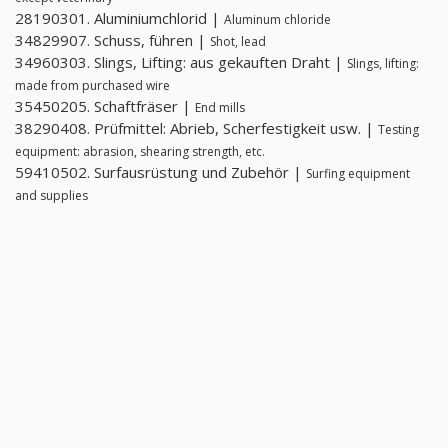
28190301. Aluminiumchlorid |
Aluminum chloride
34829907. Schuss, führen |
Shot, lead
34960303. Slings, Lifting: aus gekauften Draht |
Slings, lifting:
made from purchased wire
35450205. Schaftfräser |
End mills
38290408. Prüfmittel: Abrieb, Scherfestigkeit usw. |
Testing
equipment: abrasion, shearing strength, etc.
59410502. Surfausrüstung und Zubehör |
Surfing equipment
and supplies