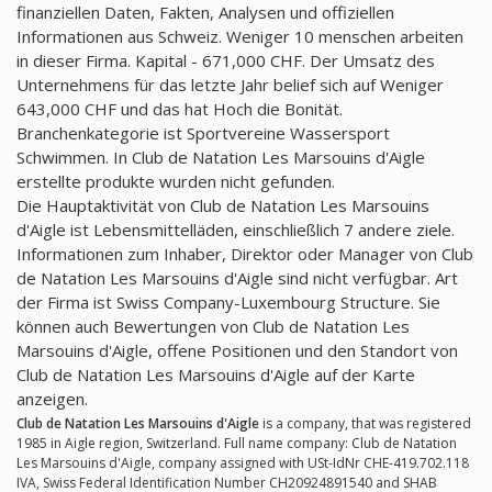
finanziellen Daten, Fakten, Analysen und offiziellen
Informationen aus Schweiz. Weniger 10 menschen arbeiten
in dieser Firma. Kapital - 671,000 CHF. Der Umsatz des
Unternehmens für das letzte Jahr belief sich auf Weniger
643,000 CHF und das hat Hoch die Bonität.
Branchenkategorie ist Sportvereine Wassersport
Schwimmen. In Club de Natation Les Marsouins d'Aigle
erstellte produkte wurden nicht gefunden.
Die Hauptaktivität von Club de Natation Les Marsouins
d'Aigle ist Lebensmittelläden, einschließlich 7 andere ziele.
Informationen zum Inhaber, Direktor oder Manager von Club
de Natation Les Marsouins d'Aigle sind nicht verfügbar. Art
der Firma ist Swiss Company-Luxembourg Structure. Sie
können auch Bewertungen von Club de Natation Les
Marsouins d'Aigle, offene Positionen und den Standort von
Club de Natation Les Marsouins d'Aigle auf der Karte
anzeigen.
Club de Natation Les Marsouins d'Aigle
is a company, that was registered
1985 in Aigle region, Switzerland. Full name company: Club de Natation
Les Marsouins d'Aigle, company assigned with USt-IdNr CHE-419.702.118
IVA, Swiss Federal Identification Number CH20924891540 and SHAB