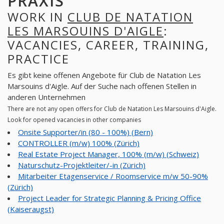
PRAXIS
WORK IN
CLUB DE NATATION
LES MARSOUINS D'AIGLE
:
VACANCIES, CAREER, TRAINING,
PRACTICE
Es gibt keine offenen Angebote für Club de Natation Les
Marsouins d'Aigle. Auf der Suche nach offenen Stellen in
anderen Unternehmen
There are not any open offers for Club de Natation Les Marsouins d'Aigle.
Look for opened vacancies in other companies
Onsite Supporter/in (80 - 100%) (Bern)
CONTROLLER (m/w) 100% (Zürich)
Real Estate Project Manager, 100% (m/w) (Schweiz)
Naturschutz-Projektleiter/-in (Zürich)
Mitarbeiter Etagenservice / Roomservice m/w 50-90%
(Zürich)
Project Leader for Strategic Planning & Pricing Office
(Kaiseraugst)