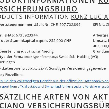
RSICHERUNGSBÜRO
ODUCTS INFORMATION
KUNZ LUCI
ertsteuernummer USt-IdNr:
CHE-707.702.899
SFI Nr.:
C
r., SHAB:
6735923344
Arbeitg
-oder Stammkapital
:
255,000 CHF
Umsatz f
(capital)
403,000,
tbeurteilung
:
Niedrig
Gründun
(credit rating)
typ der Firma
:
Swiss Sub-Holding (AG)
(main type of company)
herungen
ktkategorie
:
Sonstiges Versicherungsgewerbe
(product category)
:
Einzelfirma
pe)
en Sie den vollständigen Bericht aus der offiziellen Datenbank v
l report from official database of Switzerland for Kunz Luciano Versicherungsbü
SÄTZLICHE ARTEN VON AKT
CIANO VERSICHERUNGSBÜ