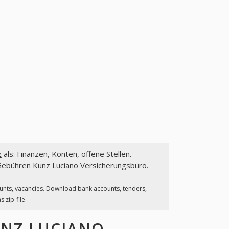
z
als: Finanzen, Konten, offene Stellen.
Gebühren Kunz Luciano Versicherungsbüro.
ounts, vacancies. Download bank accounts, tenders,
 zip-file.
NZ LUCIANO