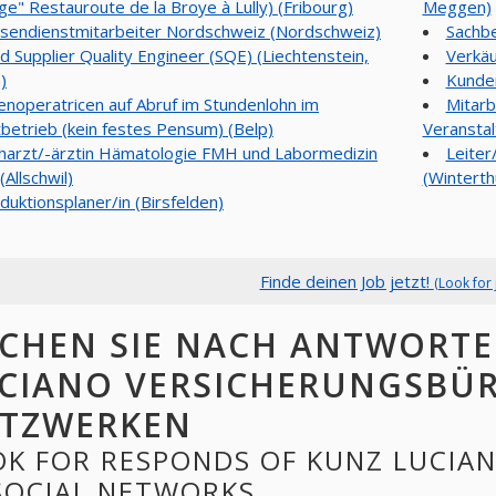
e" Restauroute de la Broye à Lully) (Fribourg)
Meggen)
sendienstmitarbeiter Nordschweiz (Nordschweiz)
Sachbe
d Supplier Quality Engineer (SQE) (Liechtenstein,
Verkäu
)
Kunden
ienoperatricen auf Abruf im Stundenlohn im
Mitarb
tbetrieb (kein festes Pensum) (Belp)
Veranstal
harzt/-ärztin Hämatologie FMH und Labormedizin
Leiter
Allschwil)
(Winterth
duktionsplaner/in (Birsfelden)
Finde deinen Job jetzt!
(Look for 
CHEN SIE NACH ANTWORT
CIANO VERSICHERUNGSBÜR
TZWERKEN
OK FOR RESPONDS OF KUNZ LUCIA
 SOCIAL NETWORKS