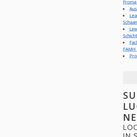
Fromag
Aus
Lea
Schaan
Lin
Schich
Fac
FAMH (
Pro
SU
LU
NE
LO
IN