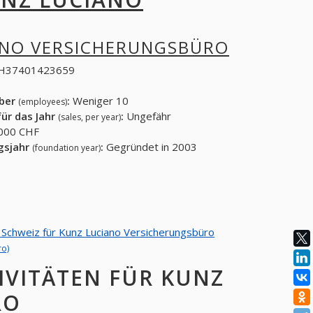
ANO VERSICHERUNGSBÜRO
H37401423659
eber
:
Weniger 10
(employees)
ür das Jahr
:
Ungefähr
(sales, per year)
000 CHF
gsjahr
:
Gegründet in 2003
(foundation year)
on Schweiz für Kunz Luciano Versicherungsbüro
ro)
IVITÄTEN FÜR KUNZ
RO