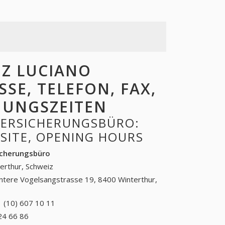
Z LUCIANO
SE, TELEFON, FAX,
FNUNGSZEITEN
VERSICHERUNGSBÜRO:
BSITE, OPENING HOURS
icherungsbüro
erthur, Schweiz
ntere Vogelsangstrasse 19, 8400 Winterthur,
 (10) 607 10 11
+41 (10) 607 10 11
24 66 86
+41 (81) 624 66 86