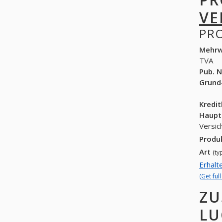
VE
PR
Mehrw
TVA
Pub. N
Grund
Kredi
Haupt
Versic
Produ
Art
(ty
Erhalt
(Get ful
ZU
LU