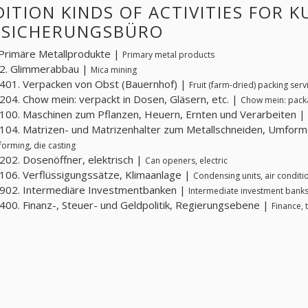
ITION KINDS OF ACTIVITIES FOR 
RSICHERUNGSBÜRO
Primäre Metallprodukte |
Primary metal products
2. Glimmerabbau |
Mica mining
01. Verpacken von Obst (Bauernhof) |
Fruit (farm-dried) packing serv
04. Chow mein: verpackt in Dosen, Gläsern, etc. |
Chow mein: packag
00. Maschinen zum Pflanzen, Heuern, Ernten und Verarbeiten |
04. Matrizen- und Matrizenhalter zum Metallschneiden, Umform
 forming, die casting
02. Dosenöffner, elektrisch |
Can openers, electric
06. Verflüssigungssätze, Klimaanlage |
Condensing units, air conditi
902. Intermediäre Investmentbanken |
Intermediate investment bank
00. Finanz-, Steuer- und Geldpolitik, Regierungsebene |
Finance, 