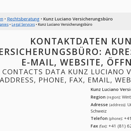
en
•
Rechtsberatung
•
Kunz Luciano Versicherungsbüro
anies
•
Legal Services
•
Kunz Luciano Versicherungsbüro
KONTAKTDATEN KUN
ERSICHERUNGSBÜRO: ADRES
E-MAIL, WEBSITE, ÖF
CONTACTS DATA KUNZ LUCIANO 
ADDRESS, PHONE, FAX, EMAIL, WE
Kunz Luciano Vers
Region
:
Wint
(region)
Adresse
:
U
(address)
Schweiz
Telefon
:
+41
(phone)
Fax
:
+41 (81) 6
(fax)