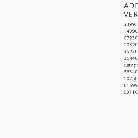
ADD
VE
3399. 
14990
072304
203202
352301
354401
cutting,
363402
507501
61599
931104