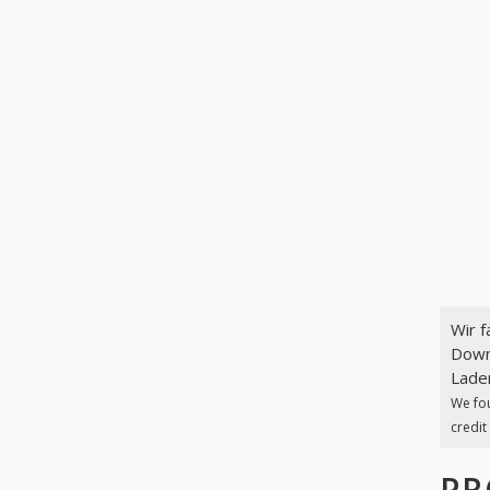
Wir 
Down
Laden
We fo
credit
PR