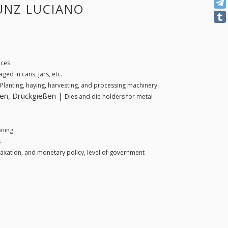
KUNZ LUCIANO
ices
ed in cans, jars, etc.
Planting, haying, harvesting, and processing machinery
en, Druckgießen |
Dies and die holders for metal
oning
s
taxation, and monetary policy, level of government