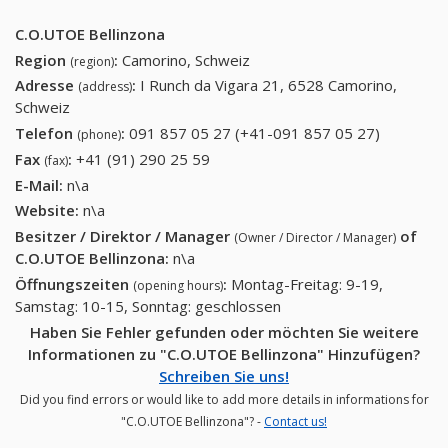
C.O.UTOE Bellinzona
Region
:
Camorino, Schweiz
(region)
Adresse
:
I Runch da Vigara 21, 6528 Camorino,
(address)
Schweiz
Telefon
:
091 857 05 27 (+41-091 857 05 27)
091 857
(phone)
05 27
Fax
:
+41 (91) 290 25 59
+41 (91) 290 25 59
(fax)
(+41-091
E-Mail:
n\a
857 05
Website:
n\a
27)
Besitzer / Direktor / Manager
of
(Owner / Director / Manager)
C.O.UTOE Bellinzona
:
n\a
Öffnungszeiten
:
Montag-Freitag: 9-19,
(opening hours)
Samstag: 10-15, Sonntag: geschlossen
Haben Sie Fehler gefunden oder möchten Sie weitere
Informationen zu "C.O.UTOE Bellinzona" Hinzufügen?
Schreiben Sie uns!
Did you find errors or would like to add more details in informations for
"C.O.UTOE Bellinzona"? -
Contact us!