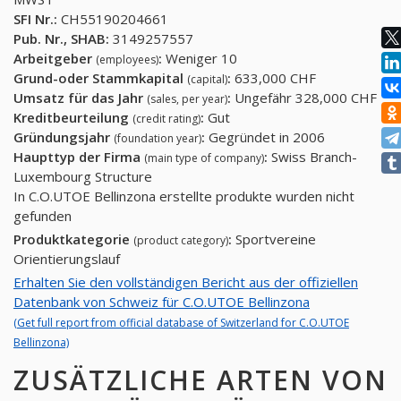
SFI Nr.:
CH55190204661
Pub. Nr., SHAB:
3149257557
Arbeitgeber
:
Weniger 10
(employees)
Grund-oder Stammkapital
:
633,000 CHF
(capital)
Umsatz für das Jahr
:
Ungefähr 328,000 CHF
(sales, per year)
Kreditbeurteilung
:
Gut
(credit rating)
Gründungsjahr
:
Gegründet in 2006
(foundation year)
Haupttyp der Firma
:
Swiss Branch-
(main type of company)
Luxembourg Structure
In C.O.UTOE Bellinzona erstellte produkte wurden nicht
gefunden
Produktkategorie
:
Sportvereine
(product category)
Orientierungslauf
Erhalten Sie den vollständigen Bericht aus der offiziellen
Datenbank von Schweiz für C.O.UTOE Bellinzona
(Get full report from official database of Switzerland for C.O.UTOE
Bellinzona)
ZUSÄTZLICHE ARTEN VON