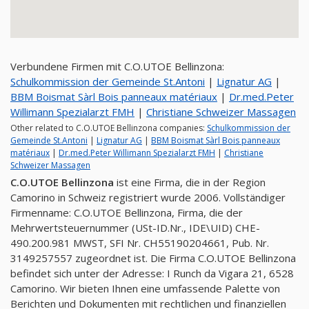
Verbundene Firmen mit C.O.UTOE Bellinzona:
Schulkommission der Gemeinde St.Antoni
|
Lignatur AG
|
BBM Boismat Sàrl Bois panneaux matériaux
|
Dr.med.Peter
Willimann Spezialarzt FMH
|
Christiane Schweizer Massagen
Other related to C.O.UTOE Bellinzona companies:
Schulkommission der
Gemeinde St.Antoni
|
Lignatur AG
|
BBM Boismat Sàrl Bois panneaux
matériaux
|
Dr.med.Peter Willimann Spezialarzt FMH
|
Christiane
Schweizer Massagen
C.O.UTOE Bellinzona
ist eine Firma, die in der Region
Camorino in Schweiz registriert wurde 2006. Vollständiger
Firmenname: C.O.UTOE Bellinzona, Firma, die der
Mehrwertsteuernummer (USt-ID.Nr., IDE\UID) CHE-
490.200.981 MWST, SFI Nr. CH55190204661, Pub. Nr.
3149257557 zugeordnet ist. Die Firma C.O.UTOE Bellinzona
befindet sich unter der Adresse: I Runch da Vigara 21, 6528
Camorino. Wir bieten Ihnen eine umfassende Palette von
Berichten und Dokumenten mit rechtlichen und finanziellen