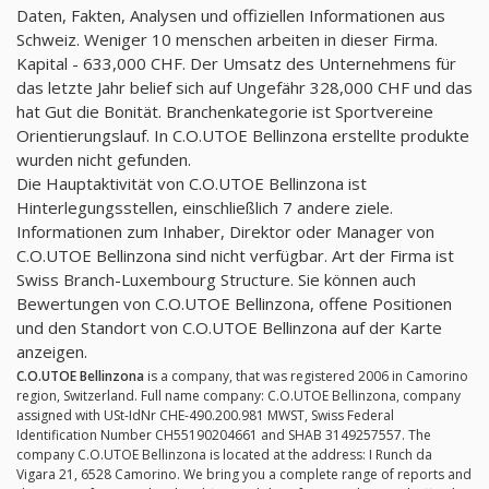
Daten, Fakten, Analysen und offiziellen Informationen aus
Schweiz. Weniger 10 menschen arbeiten in dieser Firma.
Kapital - 633,000 CHF. Der Umsatz des Unternehmens für
das letzte Jahr belief sich auf Ungefähr 328,000 CHF und das
hat Gut die Bonität. Branchenkategorie ist Sportvereine
Orientierungslauf. In C.O.UTOE Bellinzona erstellte produkte
wurden nicht gefunden.
Die Hauptaktivität von C.O.UTOE Bellinzona ist
Hinterlegungsstellen, einschließlich 7 andere ziele.
Informationen zum Inhaber, Direktor oder Manager von
C.O.UTOE Bellinzona sind nicht verfügbar. Art der Firma ist
Swiss Branch-Luxembourg Structure. Sie können auch
Bewertungen von C.O.UTOE Bellinzona, offene Positionen
und den Standort von C.O.UTOE Bellinzona auf der Karte
anzeigen.
C.O.UTOE Bellinzona
is a company, that was registered 2006 in Camorino
region, Switzerland. Full name company: C.O.UTOE Bellinzona, company
assigned with USt-IdNr CHE-490.200.981 MWST, Swiss Federal
Identification Number CH55190204661 and SHAB 3149257557. The
company C.O.UTOE Bellinzona is located at the address: I Runch da
Vigara 21, 6528 Camorino. We bring you a complete range of reports and