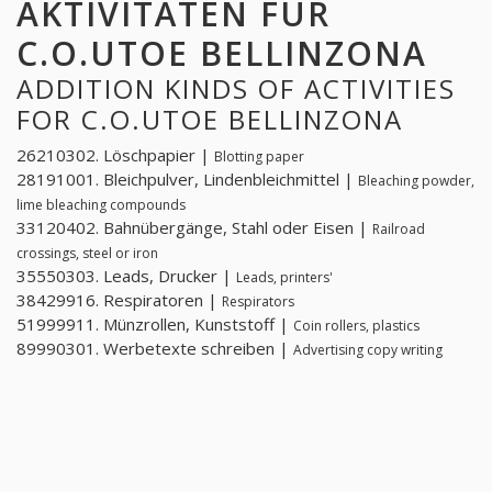
AKTIVITÄTEN FÜR
C.O.UTOE BELLINZONA
ADDITION KINDS OF ACTIVITIES
FOR C.O.UTOE BELLINZONA
26210302. Löschpapier |
Blotting paper
28191001. Bleichpulver, Lindenbleichmittel |
Bleaching powder,
lime bleaching compounds
33120402. Bahnübergänge, Stahl oder Eisen |
Railroad
crossings, steel or iron
35550303. Leads, Drucker |
Leads, printers'
38429916. Respiratoren |
Respirators
51999911. Münzrollen, Kunststoff |
Coin rollers, plastics
89990301. Werbetexte schreiben |
Advertising copy writing