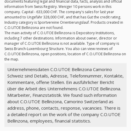
documents featuring legal and financial data, facts, analysis and official
information from Swiss Registry. Weniger 10 persons work in this
company. Capital - 633,000 CHF. The company's sales for last year
amounted to Ungefähr 328,000 CHF, and that has Gut the credit rating.
Industry category is Sportvereine Orientierungslauf. Products created in
C.O.UTOE Bellinzona are not found.
The main activity of C.O.UTOE Bellinzona is Depository Institutions,
including 7 other destinations. Information about owner, director or
manager of C.O.UTOE Bellinzona is not available. Type of company is
Swiss Branch-Luxembourg Structure. You also can view reviews of
C.O.UTOE Bellinzona, open positions, location of C.O.UTOE Bellinzona on
the map.
Unternehmensdaten C.O.UTOE Bellinzona Camorino
Schweiz sind Details, Adresse, Telefonnummer, Kontakte,
Kommentare, offene Stellen. Ein ausführlicher Bericht
über die Arbeit des Unternehmens C.O.UTOE Bellinzona.
Mitarbeiter, Finanzstatistik. We found such information
about C.O.UTOE Bellinzona, Camorino Switzerland as
address, phone, contacts, response, vacancies. There is
a detailed report on the work of the company C.O.UTOE
Bellinzona, employees, financial statistics.