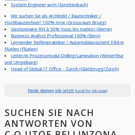
System Engineer w/m (Spreitenbach)
Wir suchen Sie als Architekt / Bautechniker /
Hochbauzeichner! 100% m/w (Grossraum Brugg)
Gestionnaire RH à 50% (tous les matins) (Berne)
Business Analyst Professional 100% (Bern)
Lernender Reifenpraktiker / Automobilassistent EBA in
Flüelen (Flüelen)
Leiter/in Prozessmodul Drilling/Lamination (Winterthur
und Umgebung)
Head of Global IT Office - Zurich (Glattbrugg/Zurich)
Finde deinen Job jetzt!
(Look for job now!)
SUCHEN SIE NACH
ANTWORTEN VON
C.O.UTOE BELLINZONA