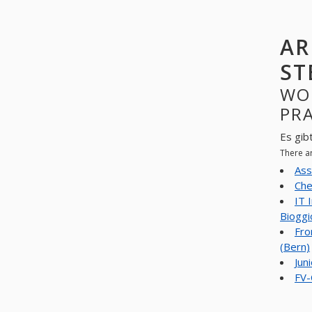
AR
ST
WO
PR
Es gib
There a
Ass
Che
IT 
Bioggi
Fro
(Bern)
Juni
FV-