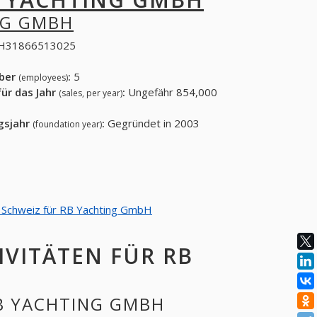
NG GMBH
H31866513025
eber
:
5
(employees)
ür das Jahr
:
Ungefähr 854,000
(sales, per year)
gsjahr
:
Gegründet in 2003
(foundation year)
on Schweiz für RB Yachting GmbH
IVITÄTEN FÜR RB
RB YACHTING GMBH