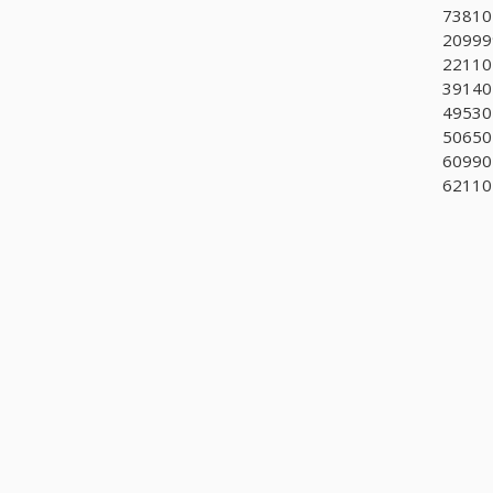
73810
209999
221105
391404
49530
50650
609901
62110