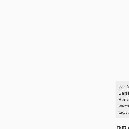
Wir 
Bank
Beric
We fo
taxes 
PR