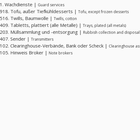
1. Wachdienste |
Guard services
18. Tofu, außer Tiefkühldesserts |
Tofu, except frozen desserts
16. Twills, Baumwolle |
Twills, cotton
09. Tabletts, plattiert (alle Metalle) |
Trays, plated (all metals)
203. Müllsammlung und -entsorgung |
Rubbish collection and disposal
407. Sender |
Transmitters
02. Clearinghouse-Verbände, Bank oder Scheck |
Clearinghouse ass
105. Hinweis Broker |
Note brokers