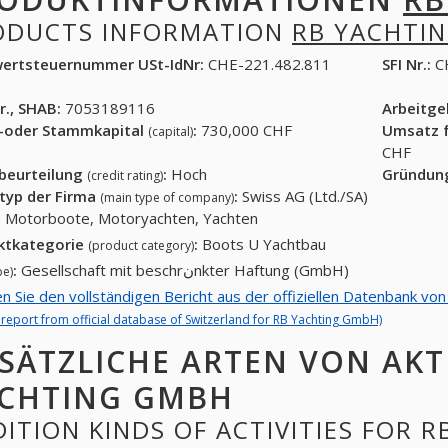
ODUCTS INFORMATION
RB YACHTI
ertsteuernummer USt-IdNr:
CHE-221.482.811
SFI Nr.:
C
r., SHAB:
7053189116
Arbeitg
-oder Stammkapital
:
730,000 CHF
Umsatz f
(capital)
CHF
tbeurteilung
:
Hoch
Gründun
(credit rating)
typ der Firma
:
Swiss AG (Ltd./SA)
(main type of company)
 Motorboote, Motoryachten, Yachten
ktkategorie
:
Boots U Yachtbau
(product category)
:
Gesellschaft mit beschrنnkter Haftung (GmbH)
pe)
en Sie den vollständigen Bericht aus der offiziellen Datenbank v
l report from official database of Switzerland for RB Yachting GmbH)
SÄTZLICHE ARTEN VON AKT
CHTING GMBH
ITION KINDS OF ACTIVITIES FOR 