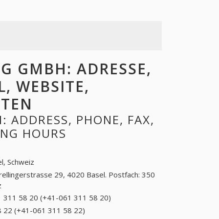
G GMBH: ADRESSE,
L, WEBSITE,
ITEN
 ADDRESS, PHONE, FAX,
NING HOURS
l, Schweiz
rellingerstrasse 29, 4020 Basel. Postfach: 350
z
 311 58 20 (+41-061 311 58 20)
061 311 58 20
(+41-061 311 58
 22 (+41-061 311 58 22)
061 311 58 22 (+41-061