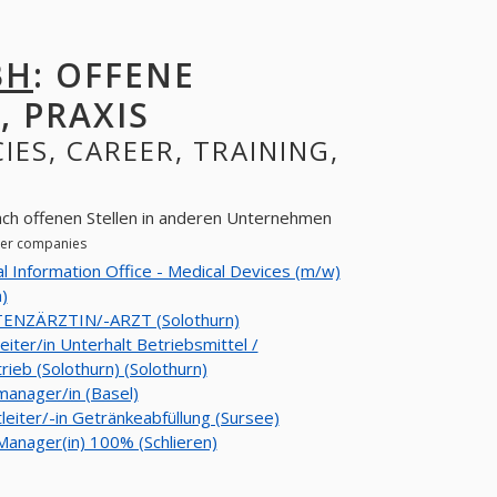
BH
: OFFENE
, PRAXIS
IES, CAREER, TRAINING,
ach offenen Stellen in anderen Unternehmen
ther companies
l Information Office - Medical Devices (m/w)
n)
TENZÄRZTIN/-ARZT (Solothurn)
eiter/in Unterhalt Betriebsmittel /
ieb (Solothurn) (Solothurn)
anager/in (Basel)
tleiter/-in Getränkeabfüllung (Sursee)
Manager(in) 100% (Schlieren)