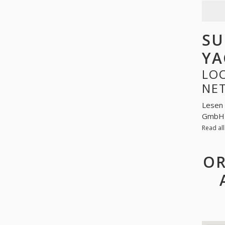
SU
YA
LOO
NE
Lesen 
GmbH a
Read al
OR