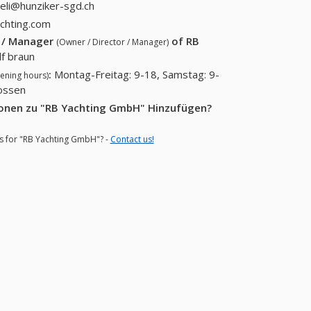
20)
311 58 22)
eli@hunziker-sgd.ch
chting.com
r / Manager
of
RB
(Owner / Director / Manager)
lf braun
:
Montag-Freitag: 9-18, Samstag: 9-
ening hours)
lossen
ionen zu "RB Yachting GmbH" Hinzufügen?
ns for "RB Yachting GmbH"? -
Contact us!