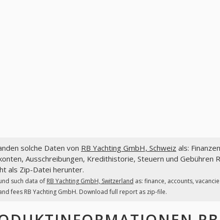
fanden solche Daten von
RB Yachting GmbH, Schweiz
als: Finanze
konten, Ausschreibungen, Kredithistorie, Steuern und Gebühren 
ht als Zip-Datei herunter.
und such data of
RB Yachting GmbH, Switzerland
as: finance, accounts, vacancie
and fees RB Yachting GmbH. Download full report as zip-file.
ODUKTINFORMATIONEN
RB