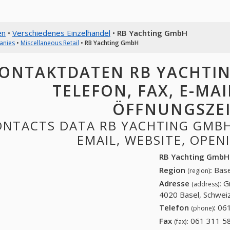
en
•
Verschiedenes Einzelhandel
•
RB Yachting GmbH
anies
•
Miscellaneous Retail
•
RB Yachting GmbH
ONTAKTDATEN RB YACHTIN
TELEFON, FAX, E-MAI
ÖFFNUNGSZE
NTACTS DATA RB YACHTING GMBH:
EMAIL, WEBSITE, OPE
RB Yachting GmbH
Region
:
Base
(region)
Adresse
:
G
(address)
4020 Basel, Schwei
Telefon
:
061
(phone)
Fax
:
061 311 58
(fax)