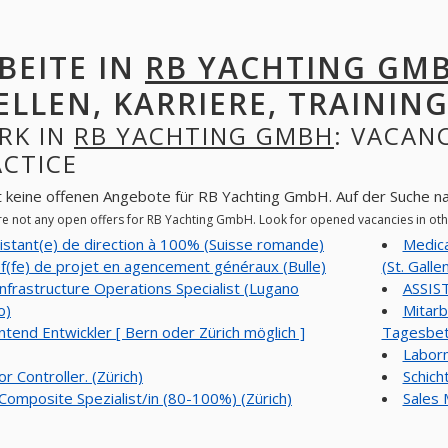
BEITE IN
RB YACHTING GM
ELLEN, KARRIERE, TRAINING
RK IN
RB YACHTING GMBH
: VACANC
ACTICE
t keine offenen Angebote für RB Yachting GmbH. Auf der Suche n
re not any open offers for RB Yachting GmbH. Look for opened vacancies in o
istant(e) de direction à 100% (Suisse romande)
Medica
f(fe) de projet en agencement généraux (Bulle)
(St. Galle
Infrastructure Operations Specialist (Lugano
ASSIS
o)
Mitarb
ntend Entwickler [ Bern oder Zürich möglich ]
Tagesbetr
Laborm
or Controller. (Zürich)
Schich
Composite Spezialist/in (80-100%) (Zürich)
Sales 