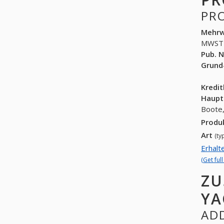
PR
Mehrw
MWST
Pub. N
Grund
Kredi
Haupt
Boote,
Produ
Art
(ty
Erhalt
(Get ful
ZU
YA
ADD