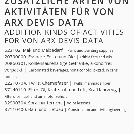
ZUSÄTZLICHE ARTEN VON
AKTIVITÄTEN FÜR VON
ARX DEVIS DATA
ADDITION KINDS OF ACTIVITIES
FOR VON ARX DEVIS DATA
523102. Mal- und Malbedarf |
Paint and painting supplies
20790000. Essbare Fette und Öle |
Edible fats and oils
20860301. Kohlensäurehaltige Getränke, alkoholfrei:
verpackt. |
Carbonated beverages, nonalcoholic: pkged. in cans,
bottles
22210704. Twills, Chemiefaser |
Twills, manmade fiber
37140110. Filter: Öl, Kraftstoff und Luft, Kraftfahrzeug |
Filters: oil, fuel, and air, motor vehicle
82990304. Sprachunterricht |
Voice lessons
87110400. Bau- und Tiefbau |
Construction and civil engineering