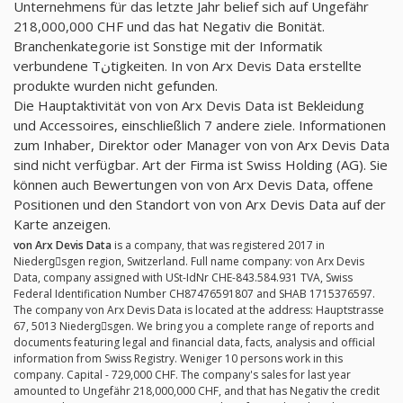
Unternehmens für das letzte Jahr belief sich auf Ungefähr
218,000,000 CHF und das hat Negativ die Bonität.
Branchenkategorie ist Sonstige mit der Informatik
verbundene Tنtigkeiten. In von Arx Devis Data erstellte
produkte wurden nicht gefunden.
Die Hauptaktivität von von Arx Devis Data ist Bekleidung
und Accessoires, einschließlich 7 andere ziele. Informationen
zum Inhaber, Direktor oder Manager von von Arx Devis Data
sind nicht verfügbar. Art der Firma ist Swiss Holding (AG). Sie
können auch Bewertungen von von Arx Devis Data, offene
Positionen und den Standort von von Arx Devis Data auf der
Karte anzeigen.
von Arx Devis Data
is a company, that was registered 2017 in
Niedergِsgen region, Switzerland. Full name company: von Arx Devis
Data, company assigned with USt-IdNr CHE-843.584.931 TVA, Swiss
Federal Identification Number CH87476591807 and SHAB 1715376597.
The company von Arx Devis Data is located at the address: Hauptstrasse
67, 5013 Niedergِsgen. We bring you a complete range of reports and
documents featuring legal and financial data, facts, analysis and official
information from Swiss Registry. Weniger 10 persons work in this
company. Capital - 729,000 CHF. The company's sales for last year
amounted to Ungefähr 218,000,000 CHF, and that has Negativ the credit