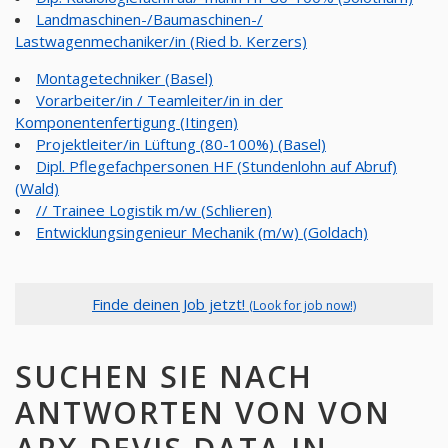
Landmaschinen-/Baumaschinen-/
Lastwagenmechaniker/in (Ried b. Kerzers)
Montagetechniker (Basel)
Vorarbeiter/in / Teamleiter/in in der
Komponentenfertigung (Itingen)
Projektleiter/in Lüftung (80-100%) (Basel)
Dipl. Pflegefachpersonen HF (Stundenlohn auf Abruf)
(Wald)
// Trainee Logistik m/w (Schlieren)
Entwicklungsingenieur Mechanik (m/w) (Goldach)
Finde deinen Job jetzt!
(Look for job now!)
SUCHEN SIE NACH
ANTWORTEN VON VON