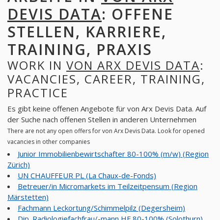
DEVIS DATA
: OFFENE
STELLEN, KARRIERE,
TRAINING, PRAXIS
WORK IN
VON ARX DEVIS DATA
:
VACANCIES, CAREER, TRAINING,
PRACTICE
Es gibt keine offenen Angebote für von Arx Devis Data. Auf
der Suche nach offenen Stellen in anderen Unternehmen
There are not any open offers for von Arx Devis Data. Look for opened
vacancies in other companies
Junior Immobilienbewirtschafter 80-100% (m/w) (Region
Zürich)
UN CHAUFFEUR PL (La Chaux-de-Fonds)
Betreuer/in Micromarkets im Teilzeitpensum (Region
Märstetten)
Fachmann Leckortung/Schimmelpilz (Degersheim)
Dip. Radiologiefachfrau/-mann HF 80-100% (Solothurn)