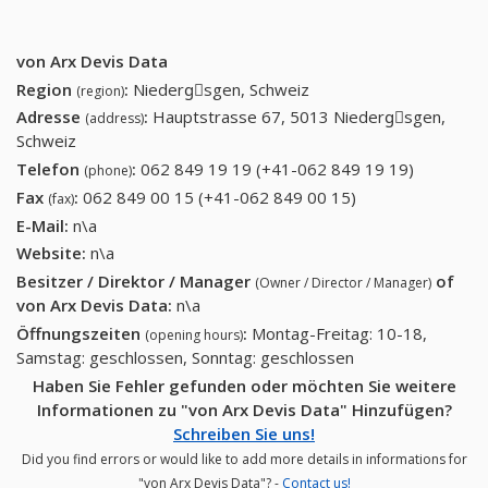
von Arx Devis Data
Region
:
Niedergِsgen, Schweiz
(region)
Adresse
:
Hauptstrasse 67, 5013 Niedergِsgen,
(address)
Schweiz
Telefon
:
062 849 19 19 (+41-062 849 19 19)
062 849
(phone)
19 19
Fax
:
062 849 00 15 (+41-062 849 00 15)
062 849 00 15
(fax)
(+41-062
(+41-062 849 00
E-Mail:
n\a
849 19
15)
Website:
n\a
19)
Besitzer / Direktor / Manager
of
(Owner / Director / Manager)
von Arx Devis Data
:
n\a
Öffnungszeiten
:
Montag-Freitag: 10-18,
(opening hours)
Samstag: geschlossen, Sonntag: geschlossen
Haben Sie Fehler gefunden oder möchten Sie weitere
Informationen zu "von Arx Devis Data" Hinzufügen?
Schreiben Sie uns!
Did you find errors or would like to add more details in informations for
"von Arx Devis Data"? -
Contact us!