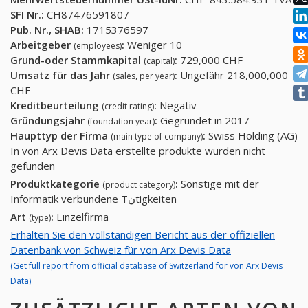
SFI Nr.:
CH87476591807
Pub. Nr., SHAB:
1715376597
Arbeitgeber
:
Weniger 10
(employees)
Grund-oder Stammkapital
:
729,000 CHF
(capital)
Umsatz für das Jahr
:
Ungefähr 218,000,000
(sales, per year)
CHF
Kreditbeurteilung
:
Negativ
(credit rating)
Gründungsjahr
:
Gegründet in 2017
(foundation year)
Haupttyp der Firma
:
Swiss Holding (AG)
(main type of company)
In von Arx Devis Data erstellte produkte wurden nicht
gefunden
Produktkategorie
:
Sonstige mit der
(product category)
Informatik verbundene Tنtigkeiten
Art
:
Einzelfirma
(type)
Erhalten Sie den vollständigen Bericht aus der offiziellen
Datenbank von Schweiz für von Arx Devis Data
(Get full report from official database of Switzerland for von Arx Devis
Data)