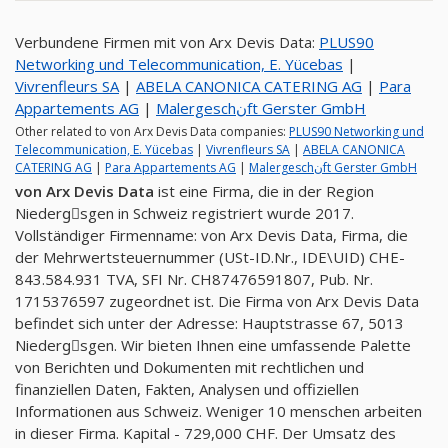
Verbundene Firmen mit von Arx Devis Data:
PLUS90
Networking und Telecommunication, E. Yücebas
|
Vivrenfleurs SA
|
ABELA CANONICA CATERING AG
|
Para
Appartements AG
|
Malergeschنft Gerster GmbH
Other related to von Arx Devis Data companies:
PLUS90 Networking und
Telecommunication, E. Yücebas
|
Vivrenfleurs SA
|
ABELA CANONICA
CATERING AG
|
Para Appartements AG
|
Malergeschنft Gerster GmbH
von Arx Devis Data
ist eine Firma, die in der Region
Niedergِsgen in Schweiz registriert wurde 2017.
Vollständiger Firmenname: von Arx Devis Data, Firma, die
der Mehrwertsteuernummer (USt-ID.Nr., IDE\UID) CHE-
843.584.931 TVA, SFI Nr. CH87476591807, Pub. Nr.
1715376597 zugeordnet ist. Die Firma von Arx Devis Data
befindet sich unter der Adresse: Hauptstrasse 67, 5013
Niedergِsgen. Wir bieten Ihnen eine umfassende Palette
von Berichten und Dokumenten mit rechtlichen und
finanziellen Daten, Fakten, Analysen und offiziellen
Informationen aus Schweiz. Weniger 10 menschen arbeiten
in dieser Firma. Kapital - 729,000 CHF. Der Umsatz des