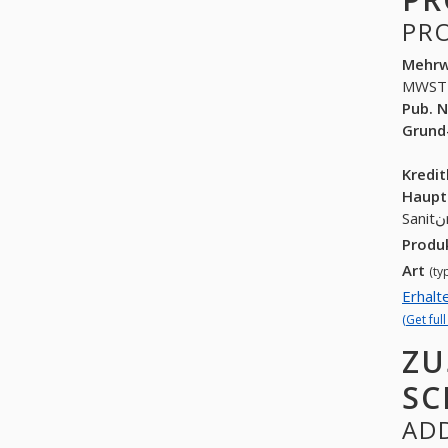
PR
Mehrw
MWST
Pub. N
Grund
Kredi
Haupt
Produ
Art
(ty
Erhalt
(Get ful
ZU
SC
ADD