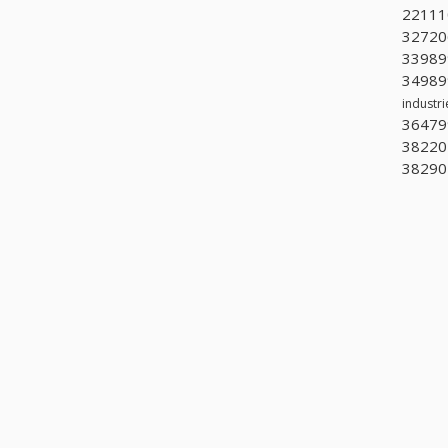
221110
32720
339899
349899
industri
36479
382201
382902