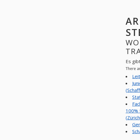
AR
ST
WO
TRA
Es gib
There a
Lei
Jun
(Schaf
Sta
Fac
100% f
(Zürich
Ger
Sch