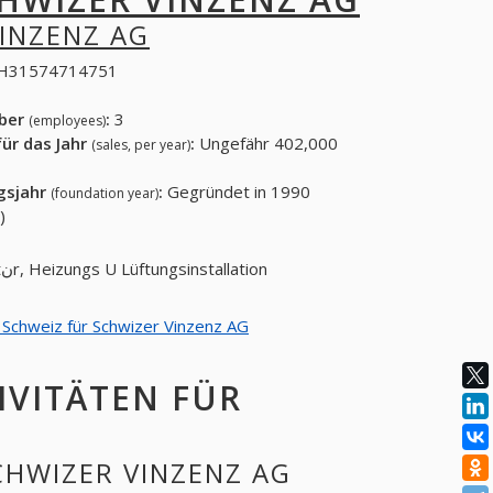
INZENZ AG
H31574714751
eber
:
3
(employees)
ür das Jahr
:
Ungefähr 402,000
(sales, per year)
gsjahr
:
Gegründet in 1990
(foundation year)
)
Sanitنr U Heizungsinstallation; Sanitنr, Heizungs U Lüftungsinstallation
n Schweiz für Schwizer Vinzenz AG
IVITÄTEN FÜR
SCHWIZER VINZENZ AG