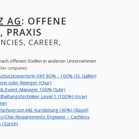
Z AG
: OFFENE
, PRAXIS
ANCIES, CAREER,
 nach offenen Stellen in anderen Unternehmen
other companies
chutzexperte/in VKF 80% - 100% (St. Gallen)
erin oder Reiniger (Chur)
 & Event-Manager 100% (Suhr)
dhaltungstechniker Level 1 (100%) (m/w)
nne)
fachperson inkl. Kursleitung (40%) (Basel)
ty/Chip Requirements Engineer – Cashless
(Zürich)