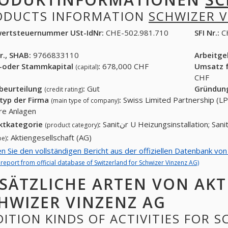
ODUCTS INFORMATION
SCHWIZER V
ertsteuernummer USt-IdNr:
CHE-502.981.710
SFI Nr.:
C
r., SHAB:
9766833110
Arbeitg
-oder Stammkapital
:
678,000 CHF
Umsatz f
(capital)
CHF
tbeurteilung
:
Gut
Gründun
(credit rating)
typ der Firma
:
Swiss Limited Partnership (LP
(main type of company)
Sanitنre Anlagen
ktkategorie
:
(product category)
:
Aktiengesellschaft (AG)
pe)
en Sie den vollständigen Bericht aus der offiziellen Datenbank vo
l report from official database of Switzerland for Schwizer Vinzenz AG)
SÄTZLICHE ARTEN VON AKT
HWIZER VINZENZ AG
ITION KINDS OF ACTIVITIES FOR 