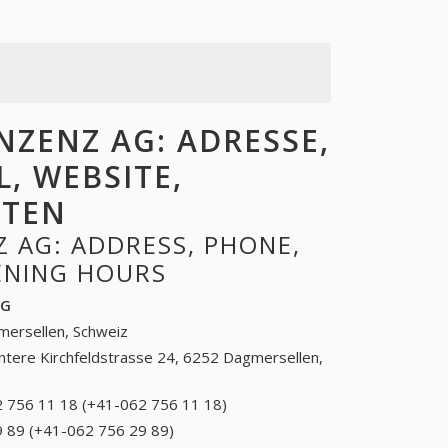
ZENZ AG: ADRESSE,
L, WEBSITE,
ITEN
 AG: ADDRESS, PHONE,
PENING HOURS
AG
ersellen, Schweiz
ntere Kirchfeldstrasse 24, 6252 Dagmersellen,
 756 11 18 (+41-062 756 11 18)
062 756 11 18
(+41-062 756 11
 89 (+41-062 756 29 89)
062 756 29 89 (+41-062