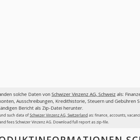
fanden solche Daten von
Schwizer Vinzenz AG, Schweiz
als: Finanz
onten, Ausschreibungen, Kredithistorie, Steuern und Gebühren S
tändigen Bericht als Zip-Datei herunter.
und such data of
Schwizer Vinzenz AG, Switzerland
as: finance, accounts, vacanc
and fees Schwizer Vinzenz AG. Download full report as zip-file.
ODUKTINFORMATIONEN
SC