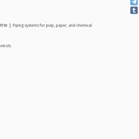
trie |
Piping systems for pulp, paper, and chemical
ontrols