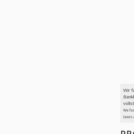
Wir 
Bankk
volls
We fo
taxes 
PR