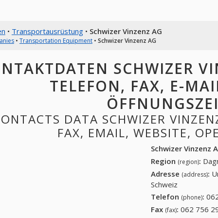
en
•
Transportausrüstung
•
Schwizer Vinzenz AG
anies
•
Transportation Equipment
•
Schwizer Vinzenz AG
NTAKTDATEN SCHWIZER VIN
TELEFON, FAX, E-MAI
ÖFFNUNGSZE
ONTACTS DATA SCHWIZER VINZENZ
FAX, EMAIL, WEBSITE, O
Schwizer Vinzenz 
Region
:
Dagm
(region)
Adresse
:
U
(address)
Schweiz
Telefon
:
062
(phone)
Fax
:
062 756 29
(fax)