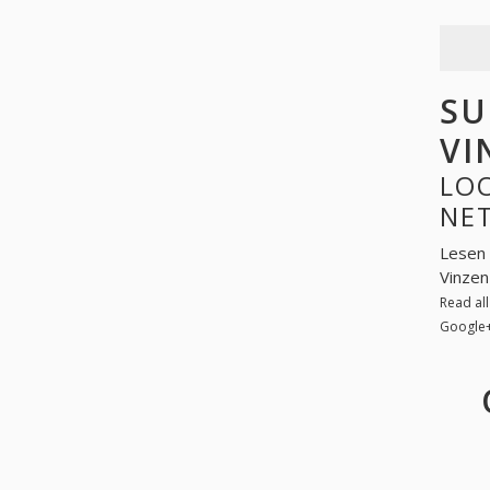
SU
VI
LOO
NE
Lesen 
Vinzen
Read al
Google