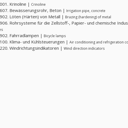
01. Krinoline |
Crinoline
607. Bewässerungsrohr, Beton |
Irrigation pipe, concrete
02. Löten (Härten) von Metall |
Brazing (hardening) of metal
06. Rohrsysteme für die Zellstoff-, Papier- und chemische Indus
es
902. Fahrradlampen |
Bicycle lamps
00. Klima- und Kühlsteuerungen |
Air conditioning and refrigeration c
20. Windrichtungsindikatoren |
Wind direction indicators