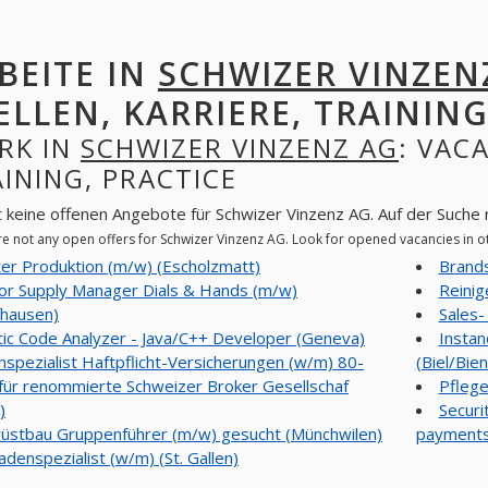
BEITE IN
SCHWIZER VINZEN
ELLEN, KARRIERE, TRAINING
RK IN
SCHWIZER VINZENZ AG
: VAC
INING, PRACTICE
t keine offenen Angebote für Schwizer Vinzenz AG. Auf der Suche
re not any open offers for Schwizer Vinzenz AG. Look for opened vacancies in 
ter Produktion (m/w) (Escholzmatt)
Brands
ior Supply Manager Dials & Hands (m/w)
Reinig
fhausen)
Sales-
tic Code Analyzer - Java/C++ Developer (Geneva)
Instan
hspezialist Haftpflicht-Versicherungen (w/m) 80-
(Biel/Bie
ür renommierte Schweizer Broker Gesellschaf
Pflege
)
Securi
üstbau Gruppenführer (m/w) gesucht (Münchwilen)
payments 
adenspezialist (w/m) (St. Gallen)