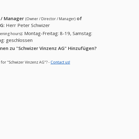
18)
756 29 89)
r / Manager
of
(Owner / Director / Manager)
AG
:
Herr Peter Schwizer
:
Montag-Freitag: 8-19, Samstag:
ening hours)
ag: geschlossen
onen zu "Schwizer Vinzenz AG" Hinzufügen?
 for "Schwizer Vinzenz AG"? -
Contact us!