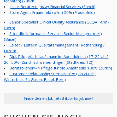
Monaten) (Zürich)
Junior Beraterin (m/w) Financial Services (Zürich)
Store Agent Frauenfeld (w/m) 50% (Frauenfeld)
Senior Specialist Clinical Quality Assurance (GCQA) -f/m-
(Bern)
Scientific Informatics Services Senior Manager (m/f)
(Basel)
Leiter / Leiterin Qualitätsmanagement (Rothenburg /
Luzern)
Dipl. Pflegefachfrau/-mann im Abenddienst (17-22 Uhr),
20 -50% (Zürich Schwamendingen (Stadtkreis 12))
Berufsbildner/-in Pflege für die Anästhesie 100% (Zürich)
Customer Relationship Specialist (Region Zürich,
Winterthur, St. Gallen, Basel, Bern)
Finde deinen Job jetzt!
(Look for job now!)