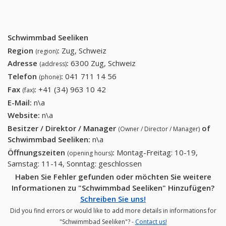
Schwimmbad Seeliken
Region
:
Zug, Schweiz
(region)
Adresse
:
6300 Zug, Schweiz
(address)
Telefon
:
041 711 14 56
041 711 14 56
(phone)
Fax
:
+41 (34) 963 10 42
+41 (34) 963 10 42
(fax)
E-Mail:
n\a
Website:
n\a
Besitzer / Direktor / Manager
of
(Owner / Director / Manager)
Schwimmbad Seeliken
:
n\a
Öffnungszeiten
:
Montag-Freitag: 10-19,
(opening hours)
Samstag: 11-14, Sonntag: geschlossen
Haben Sie Fehler gefunden oder möchten Sie weitere
Informationen zu "Schwimmbad Seeliken" Hinzufügen?
Schreiben Sie uns!
Did you find errors or would like to add more details in informations for
"Schwimmbad Seeliken"? -
Contact us!