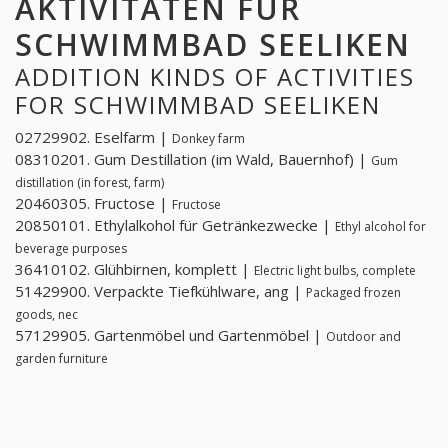
AKTIVITÄTEN FÜR
SCHWIMMBAD SEELIKEN
ADDITION KINDS OF ACTIVITIES
FOR SCHWIMMBAD SEELIKEN
02729902. Eselfarm |
Donkey farm
08310201. Gum Destillation (im Wald, Bauernhof) |
Gum
distillation (in forest, farm)
20460305. Fructose |
Fructose
20850101. Ethylalkohol für Getränkezwecke |
Ethyl alcohol for
beverage purposes
36410102. Glühbirnen, komplett |
Electric light bulbs, complete
51429900. Verpackte Tiefkühlware, ang |
Packaged frozen
goods, nec
57129905. Gartenmöbel und Gartenmöbel |
Outdoor and
garden furniture