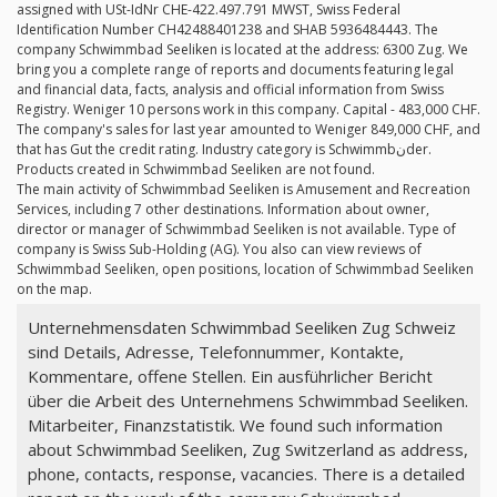
assigned with USt-IdNr CHE-422.497.791 MWST, Swiss Federal
Identification Number CH42488401238 and SHAB 5936484443. The
company Schwimmbad Seeliken is located at the address: 6300 Zug. We
bring you a complete range of reports and documents featuring legal
and financial data, facts, analysis and official information from Swiss
Registry. Weniger 10 persons work in this company. Capital - 483,000 CHF.
The company's sales for last year amounted to Weniger 849,000 CHF, and
that has Gut the credit rating. Industry category is Schwimmbنder.
Products created in Schwimmbad Seeliken are not found.
The main activity of Schwimmbad Seeliken is Amusement and Recreation
Services, including 7 other destinations. Information about owner,
director or manager of Schwimmbad Seeliken is not available. Type of
company is Swiss Sub-Holding (AG). You also can view reviews of
Schwimmbad Seeliken, open positions, location of Schwimmbad Seeliken
on the map.
Unternehmensdaten Schwimmbad Seeliken Zug Schweiz
sind Details, Adresse, Telefonnummer, Kontakte,
Kommentare, offene Stellen. Ein ausführlicher Bericht
über die Arbeit des Unternehmens Schwimmbad Seeliken.
Mitarbeiter, Finanzstatistik. We found such information
about Schwimmbad Seeliken, Zug Switzerland as address,
phone, contacts, response, vacancies. There is a detailed