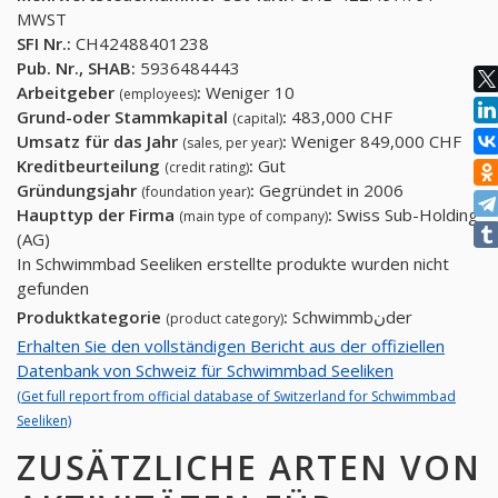
MWST
SFI Nr.:
CH42488401238
Pub. Nr., SHAB:
5936484443
Arbeitgeber
:
Weniger 10
(employees)
Grund-oder Stammkapital
:
483,000 CHF
(capital)
Umsatz für das Jahr
:
Weniger 849,000 CHF
(sales, per year)
Kreditbeurteilung
:
Gut
(credit rating)
Gründungsjahr
:
Gegründet in 2006
(foundation year)
Haupttyp der Firma
:
Swiss Sub-Holding
(main type of company)
(AG)
In Schwimmbad Seeliken erstellte produkte wurden nicht
gefunden
Produktkategorie
:
Schwimmbنder
(product category)
Erhalten Sie den vollständigen Bericht aus der offiziellen
Datenbank von Schweiz für Schwimmbad Seeliken
(Get full report from official database of Switzerland for Schwimmbad
Seeliken)
ZUSÄTZLICHE ARTEN VON