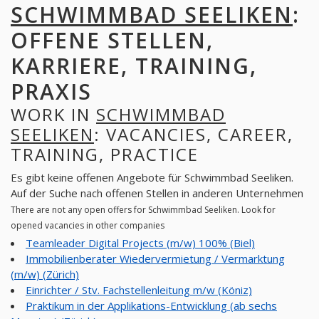
SCHWIMMBAD SEELIKEN
:
OFFENE STELLEN,
KARRIERE, TRAINING,
PRAXIS
WORK IN
SCHWIMMBAD
SEELIKEN
: VACANCIES, CAREER,
TRAINING, PRACTICE
Es gibt keine offenen Angebote für Schwimmbad Seeliken.
Auf der Suche nach offenen Stellen in anderen Unternehmen
There are not any open offers for Schwimmbad Seeliken. Look for
opened vacancies in other companies
Teamleader Digital Projects (m/w) 100% (Biel)
Immobilienberater Wiedervermietung / Vermarktung
(m/w) (Zürich)
Einrichter / Stv. Fachstellenleitung m/w (Köniz)
Praktikum in der Applikations-Entwicklung (ab sechs