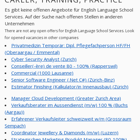
Es gibt keine offenen Angebote für English Language School
Services. Auf der Suche nach offenen Stellen in anderen
Unternehmen
There are not any open offers for English Language School Services. Look
for opened vacancies in other companies
Privatmedizin Temporär: Dipl. Pflegefachperson HF/FH
(Oberaargau / Emmental)
Cyber Security Analyst (Zurich)
Conseiller(-ère) de vente 80 - 100% (Rapperswil)
Commercial (1000 Lausanne)
Senior Software Engineer (.Net C#) (Zürich-Binz)
Estimator Finishing (Kalkulator/in Innenausbau) (Zürich)
Manager Cloud Development (Greater Zurich Area)
Verkaufsberater im Aussendienst (m/w) 100 % (Buchs
(Aargau))
Erfahrener Verkaufsleiter schweizweit w/m (Grossraum
Sempach)
Coordinator Jewellery & Diamonds (m/w) (Luzern)
Strategischen Marketing Produkt Manager (80-100%)