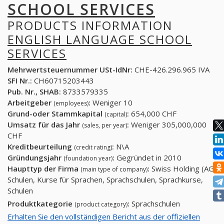
SCHOOL SERVICES
PRODUCTS INFORMATION
ENGLISH LANGUAGE SCHOOL
SERVICES
Mehrwertsteuernummer USt-IdNr:
CHE-426.296.965 IVA
SFI Nr.:
CH60715203443
Pub. Nr., SHAB:
8733579335
Arbeitgeber
:
Weniger 10
(employees)
Grund-oder Stammkapital
:
654,000 CHF
(capital)
Umsatz für das Jahr
:
Weniger 305,000,000
(sales, per year)
CHF
Kreditbeurteilung
:
N\A
(credit rating)
Gründungsjahr
:
Gegründet in 2010
(foundation year)
Haupttyp der Firma
:
Swiss Holding (AG)
(main type of company)
Schulen, Kurse für Sprachen, Sprachschulen, Sprachkurse,
Schulen
Produktkategorie
:
Sprachschulen
(product category)
Erhalten Sie den vollständigen Bericht aus der offiziellen