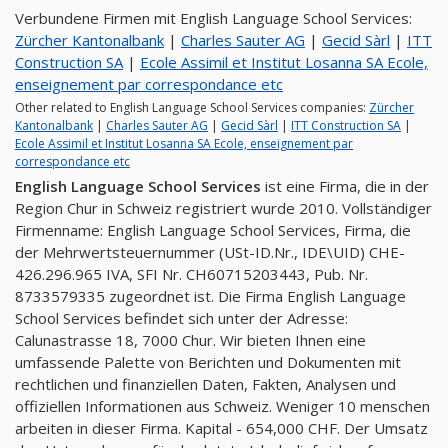
Verbundene Firmen mit English Language School Services:
Zürcher Kantonalbank
|
Charles Sauter AG
|
Gecid Sàrl
|
ITT
Construction SA
|
Ecole Assimil et Institut Losanna SA Ecole,
enseignement par correspondance etc
Other related to English Language School Services companies:
Zürcher
Kantonalbank
|
Charles Sauter AG
|
Gecid Sàrl
|
ITT Construction SA
|
Ecole Assimil et Institut Losanna SA Ecole, enseignement par
correspondance etc
English Language School Services
ist eine Firma, die in der
Region Chur in Schweiz registriert wurde 2010. Vollständiger
Firmenname: English Language School Services, Firma, die
der Mehrwertsteuernummer (USt-ID.Nr., IDE\UID) CHE-
426.296.965 IVA, SFI Nr. CH60715203443, Pub. Nr.
8733579335 zugeordnet ist. Die Firma English Language
School Services befindet sich unter der Adresse:
Calunastrasse 18, 7000 Chur. Wir bieten Ihnen eine
umfassende Palette von Berichten und Dokumenten mit
rechtlichen und finanziellen Daten, Fakten, Analysen und
offiziellen Informationen aus Schweiz. Weniger 10 menschen
arbeiten in dieser Firma. Kapital - 654,000 CHF. Der Umsatz