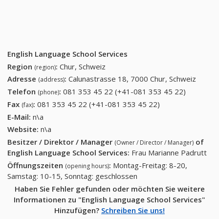
English Language School Services
Region
:
Chur, Schweiz
(region)
Adresse
:
Calunastrasse 18, 7000 Chur, Schweiz
(address)
Telefon
:
081 353 45 22 (+41-081 353 45 22)
081 353
(phone)
45 22
Fax
:
081 353 45 22 (+41-081 353 45 22)
081 353 45 22
(fax)
(+41-081
(+41-081 353 45
E-Mail:
n\a
353 45
22)
Website:
n\a
22)
Besitzer / Direktor / Manager
of
(Owner / Director / Manager)
English Language School Services
:
Frau Marianne Padrutt
Öffnungszeiten
:
Montag-Freitag: 8-20,
(opening hours)
Samstag: 10-15, Sonntag: geschlossen
Haben Sie Fehler gefunden oder möchten Sie weitere
Informationen zu "English Language School Services"
Hinzufügen?
Schreiben Sie uns!