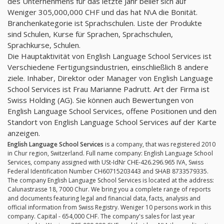
des Unternehmens für das letzte Jahr belief sich auf
Weniger 305,000,000 CHF und das hat N\A die Bonität.
Branchenkategorie ist Sprachschulen. Liste der Produkte
sind Schulen, Kurse für Sprachen, Sprachschulen,
Sprachkurse, Schulen.
Die Hauptaktivität von English Language School Services ist
Verschiedene Fertigungsindustrien, einschließlich 8 andere
ziele. Inhaber, Direktor oder Manager von English Language
School Services ist Frau Marianne Padrutt. Art der Firma ist
Swiss Holding (AG). Sie können auch Bewertungen von
English Language School Services, offene Positionen und den
Standort von English Language School Services auf der Karte
anzeigen.
English Language School Services
is a company, that was registered 2010
in Chur region, Switzerland. Full name company: English Language School
Services, company assigned with USt-IdNr CHE-426.296.965 IVA, Swiss
Federal Identification Number CH60715203443 and SHAB 8733579335.
The company English Language School Services is located at the address:
Calunastrasse 18, 7000 Chur. We bring you a complete range of reports
and documents featuring legal and financial data, facts, analysis and
official information from Swiss Registry. Weniger 10 persons work in this
company. Capital - 654,000 CHF. The company's sales for last year