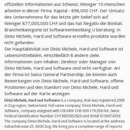
offiziellen Informationen aus Schweiz. Weniger 10 menschen
arbeiten in dieser Firma. Kapital - 898,000 CHF. Der Umsatz
des Unternehmens für das letzte Jahr belief sich auf
Weniger 877,000,000 CHF und das hat Negativ die Bonität.
Branchenkategorie ist Softwareentwicklung U beratung. In
Dinisi Michele, Hard und Software erstellte produkte wurden
nicht gefunden.
Die Hauptaktivität von Dinisi Michele, Hard und Software ist
Lebensmittelläden, einschließlich 8 andere ziele.
Informationen zum Inhaber, Direktor oder Manager von
Dinisi Michele, Hard und Software sind nicht verfügbar. Art
der Firma ist Swiss General Partnership. Sie können auch
Bewertungen von Dinisi Michele, Hard und Software, offene
Positionen und den Standort von Dinisi Michele, Hard und
Software auf der Karte anzeigen.
Dinisi Michele, Hard und Software
is a company, that was registered 2005
in Zug region, Switzerland. Full name company: Dinisi Michele, Hard und
Software, company assigned with USt-IdNr CHE-930.179.358 IVA, Swiss
Federal Identification Number CH19925852920 and SHAB 6136074359.
The company Dinisi Michele, Hard und Software is located at the address:
Aabachstrasse 25, 6300 Zug. We bring you a complete range of reports