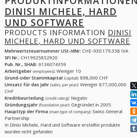
PRODUKTINFORMATIONE
DINISI MICHELE, HARD
UND SOFTWARE
PRODUCTS INFORMATION
DINISI
MICHELE, HARD UND SOFTWARE
Mehrwertsteuernummer USt-IdNr:
CHE-930.179.358 IVA
SFI Nr.:
CH19925852920
Pub. Nr., SHAB:
6136074359
Arbeitgeber
:
Weniger 10
(employees)
Grund-oder Stammkapital
:
898,000 CHF
(capital)
Umsatz für das Jahr
:
Weniger 877,000,000
(sales, per year)
CHF
Kreditbeurteilung
:
Negativ
(credit rating)
Gründungsjahr
:
Gegründet in 2005
(foundation year)
Haupttyp der Firma
:
Swiss General
(main type of company)
Partnership
In Dinisi Michele, Hard und Software erstellte produkte
wurden nicht gefunden