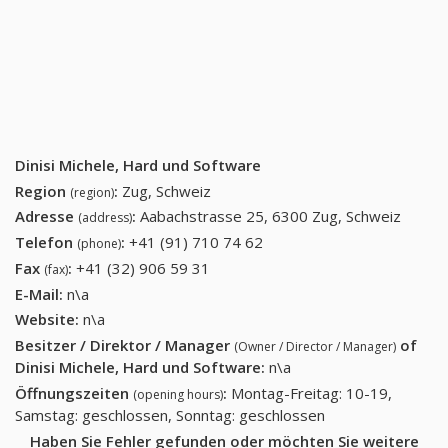
Dinisi Michele, Hard und Software
Region
:
Zug, Schweiz
(region)
Adresse
:
Aabachstrasse 25, 6300 Zug, Schweiz
(address)
Telefon
:
+41 (91) 710 74 62
+41 (91) 710 74 62
(phone)
Fax
:
+41 (32) 906 59 31
+41 (32) 906 59 31
(fax)
E-Mail:
n\a
Website:
n\a
Besitzer / Direktor / Manager
of
(Owner / Director / Manager)
Dinisi Michele, Hard und Software
:
n\a
Öffnungszeiten
:
Montag-Freitag: 10-19,
(opening hours)
Samstag: geschlossen, Sonntag: geschlossen
Haben Sie Fehler gefunden oder möchten Sie weitere