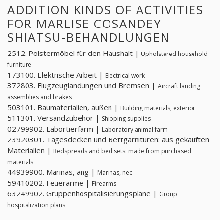
ADDITION KINDS OF ACTIVITIES
FOR MARLISE COSANDEY
SHIATSU-BEHANDLUNGEN
2512. Polstermöbel für den Haushalt |
Upholstered household
furniture
173100. Elektrische Arbeit |
Electrical work
372803. Flugzeuglandungen und Bremsen |
Aircraft landing
assemblies and brakes
503101. Baumaterialien, außen |
Building materials, exterior
511301. Versandzubehör |
Shipping supplies
02799902. Labortierfarm |
Laboratory animal farm
23920301. Tagesdecken und Bettgarnituren: aus gekauften
Materialien |
Bedspreads and bed sets: made from purchased
materials
44939900. Marinas, ang |
Marinas, nec
59410202. Feuerarme |
Firearms
63249902. Gruppenhospitalisierungspläne |
Group
hospitalization plans