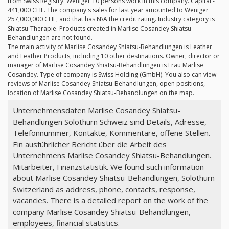
from Swiss Registry. Weniger 10 persons work in this company. Capital -
441,000 CHF. The company's sales for last year amounted to Weniger
257,000,000 CHF, and that has N\A the credit rating. Industry category is
Shiatsu-Therapie. Products created in Marlise Cosandey Shiatsu-
Behandlungen are not found.
The main activity of Marlise Cosandey Shiatsu-Behandlungen is Leather
and Leather Products, including 10 other destinations. Owner, director or
manager of Marlise Cosandey Shiatsu-Behandlungen is Frau Marlise
Cosandey. Type of company is Swiss Holding (GmbH). You also can view
reviews of Marlise Cosandey Shiatsu-Behandlungen, open positions,
location of Marlise Cosandey Shiatsu-Behandlungen on the map.
Unternehmensdaten Marlise Cosandey Shiatsu-
Behandlungen Solothurn Schweiz sind Details, Adresse,
Telefonnummer, Kontakte, Kommentare, offene Stellen.
Ein ausführlicher Bericht über die Arbeit des
Unternehmens Marlise Cosandey Shiatsu-Behandlungen.
Mitarbeiter, Finanzstatistik. We found such information
about Marlise Cosandey Shiatsu-Behandlungen, Solothurn
Switzerland as address, phone, contacts, response,
vacancies. There is a detailed report on the work of the
company Marlise Cosandey Shiatsu-Behandlungen,
employees, financial statistics.