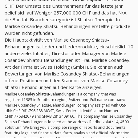
CHF. Der Umsatz des Unternehmens für das letzte Jahr
belief sich auf Weniger 257,000,000 CHF und das hat N\A
die Bonität. Branchenkategorie ist Shiatsu-Therapie. In
Marlise Cosandey Shiatsu-Behandlungen erstellte produkte
wurden nicht gefunden.
Die Hauptaktivität von Marlise Cosandey Shiatsu-
Behandlungen ist Leder und Lederprodukte, einschließlich 10
andere ziele. Inhaber, Direktor oder Manager von Marlise
Cosandey Shiatsu-Behandlungen ist Frau Marlise Cosandey.
Art der Firma ist Swiss Holding (GmbH). Sie können auch
Bewertungen von Marlise Cosandey Shiatsu-Behandlungen,
offene Positionen und den Standort von Marlise Cosandey
Shiatsu-Behandlungen auf der Karte anzeigen.
Marlise Cosandey Shiatsu-Behandlungen
is a company, that was
registered 1985 in Solothurn region, Switzerland. Full name company:
Marlise Cosandey Shiatsu-Behandlungen, company assigned with USt-
IdNr CHE-961.796.288 MWST, Swiss Federal Identification Number
CH81776842079 and SHAB 2813409160. The company Marlise Cosandey
Shiatsu-Behandlungen is located at the address: Riedholzplatz 14, 4500
Solothurn. We bring you a complete range of reports and documents
featuring legal and financial data, facts, analysis and official information