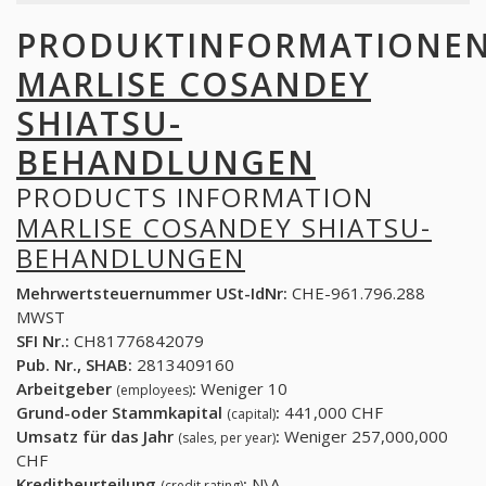
PRODUKTINFORMATIONE
MARLISE COSANDEY
SHIATSU-
BEHANDLUNGEN
PRODUCTS INFORMATION
MARLISE COSANDEY SHIATSU-
BEHANDLUNGEN
Mehrwertsteuernummer USt-IdNr:
CHE-961.796.288
MWST
SFI Nr.:
CH81776842079
Pub. Nr., SHAB:
2813409160
Arbeitgeber
:
Weniger 10
(employees)
Grund-oder Stammkapital
:
441,000 CHF
(capital)
Umsatz für das Jahr
:
Weniger 257,000,000
(sales, per year)
CHF
Kreditbeurteilung
:
N\A
(credit rating)