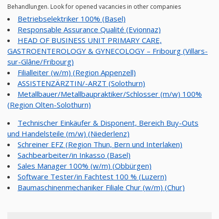
Behandlungen. Look for opened vacancies in other companies
Betriebselektriker 100% (Basel)
Responsable Assurance Qualité (Evionnaz)
HEAD OF BUSINESS UNIT PRIMARY CARE,
GASTROENTEROLOGY & GYNECOLOGY – Fribourg (Villars-
sur-Glâne/Fribourg)
Filialleiter (w/m) (Region Appenzell)
ASSISTENZÄRZTIN/-ARZT (Solothurn)
Metallbauer/Metallbaupraktiker/Schlosser (m/w) 100%
(Region Olten-Solothurn)
Technischer Einkäufer & Disponent, Bereich Buy-Outs
und Handelsteile (m/w) (Niederlenz)
Schreiner EFZ (Region Thun, Bern und Interlaken)
Sachbearbeiter/in Inkasso (Basel)
Sales Manager 100% (w/m) (Obbürgen)
Software Tester/in Fachtest 100 % (Luzern)
Baumaschinenmechaniker Filiale Chur (w/m) (Chur)