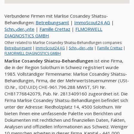
Verbundene Firmen mit Marlise Cosandey Shiatsu-
Behandlungen:
Betreibungsamt
|
ImmoScout24 AG
|
Schnنderنnte
|
Famille Crettaz
|
FLMORWELL
DIAGNOSTICS GMBH
Other related to Marlise Cosandey Shiatsu-Behandlungen companies:
Betreibungsamt
|
ImmoScout24 AG
|
Schnنderنnte
|
Famille Crettaz
|
FLMORWELL DIAGNOSTICS GMBH
Marlise Cosandey Shiatsu-Behandlungen
ist eine Firma,
die in der Region Solothurn in Schweiz registriert wurde
1985. Vollständiger Firmenname: Marlise Cosandey Shiatsu-
Behandlungen, Firma, die der Mehrwertsteuernummer (USt-
ID.Nr., IDE\UID) CHE-961.796.288 MWST, SFI Nr.
CH81776842079, Pub. Nr. 2813409160 zugeordnet ist. Die
Firma Marlise Cosandey Shiatsu-Behandlungen befindet sich
unter der Adresse: Riedholzplatz 14, 4500 Solothurn. Wir
bieten Ihnen eine umfassende Palette von Berichten und
Dokumenten mit rechtlichen und finanziellen Daten, Fakten,
Analysen und offiziellen Informationen aus Schweiz. Weniger
10 menschen arbeiten in dieser Firma. Kapital - 441,000