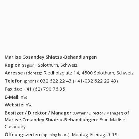
Marlise Cosandey Shiatsu-Behandlungen
Region
:
Solothurn, Schweiz
(region)
Adresse
:
Riedholzplatz 14, 4500 Solothurn, Schweiz
(address)
Telefon
:
032 622 22 43 (+41-032 622 22 43)
032 622
(phone)
22 43
Fax
:
+41 (62) 790 76 35
+41 (62) 790 76 35
(fax)
(+41-032
E-Mail:
n\a
622 22
Website:
n\a
43)
Besitzer / Direktor / Manager
of
(Owner / Director / Manager)
Marlise Cosandey Shiatsu-Behandlungen
:
Frau Marlise
Cosandey
Öffnungszeiten
:
Montag-Freitag: 9-19,
(opening hours)