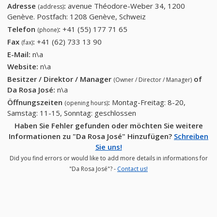
Adresse
:
avenue Théodore-Weber 34, 1200
(address)
Genève. Postfach: 1208 Genève, Schweiz
Telefon
:
+41 (55) 177 71 65
+41 (55) 177 71 65
(phone)
Fax
:
+41 (62) 733 13 90
+41 (62) 733 13 90
(fax)
E-Mail:
n\a
Website:
n\a
Besitzer / Direktor / Manager
of
(Owner / Director / Manager)
Da Rosa José
:
n\a
Öffnungszeiten
:
Montag-Freitag: 8-20,
(opening hours)
Samstag: 11-15, Sonntag: geschlossen
Haben Sie Fehler gefunden oder möchten Sie weitere
Informationen zu "Da Rosa José" Hinzufügen?
Schreiben
Sie uns!
Did you find errors or would like to add more details in informations for
"Da Rosa José"? -
Contact us!