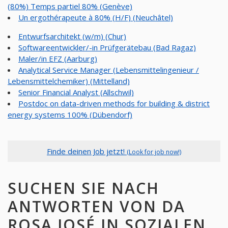
(80%) Temps partiel 80% (Genève)
Un ergothérapeute à 80% (H/F) (Neuchâtel)
Entwurfsarchitekt (w/m) (Chur)
Softwareentwickler/-in Prüfgerätebau (Bad Ragaz)
Maler/in EFZ (Aarburg)
Analytical Service Manager (Lebensmittelingenieur /
Lebensmittelchemiker) (Mittelland)
Senior Financial Analyst (Allschwil)
Postdoc on data-driven methods for building & district
energy systems 100% (Dübendorf)
Finde deinen Job jetzt!
(Look for job now!)
SUCHEN SIE NACH
ANTWORTEN VON DA
ROSA JOSÉ IN SOZIALEN