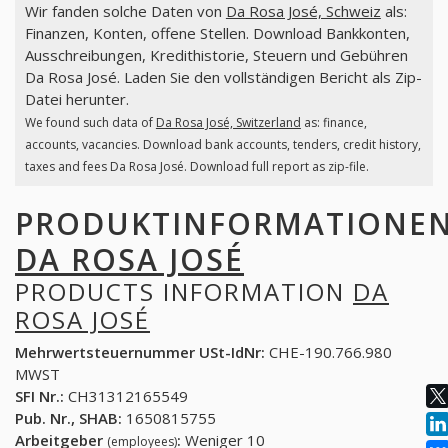
Wir fanden solche Daten von
Da Rosa José, Schweiz
als:
Finanzen, Konten, offene Stellen. Download Bankkonten,
Ausschreibungen, Kredithistorie, Steuern und Gebühren
Da Rosa José. Laden Sie den vollständigen Bericht als Zip-
Datei herunter.
We found such data of
Da Rosa José, Switzerland
as: finance,
accounts, vacancies. Download bank accounts, tenders, credit history,
taxes and fees Da Rosa José. Download full report as zip-file.
PRODUKTINFORMATIONE
DA ROSA JOSÉ
PRODUCTS INFORMATION
DA
ROSA JOSÉ
Mehrwertsteuernummer USt-IdNr:
CHE-190.766.980
MWST
SFI Nr.:
CH31312165549
Pub. Nr., SHAB:
1650815755
Arbeitgeber
:
Weniger 10
(employees)