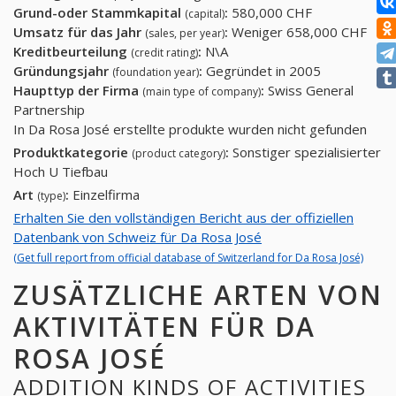
Grund-oder Stammkapital
:
580,000 CHF
(capital)
Umsatz für das Jahr
:
Weniger 658,000 CHF
(sales, per year)
Kreditbeurteilung
:
N\A
(credit rating)
Gründungsjahr
:
Gegründet in 2005
(foundation year)
Haupttyp der Firma
:
Swiss General
(main type of company)
Partnership
In Da Rosa José erstellte produkte wurden nicht gefunden
Produktkategorie
:
Sonstiger spezialisierter
(product category)
Hoch U Tiefbau
Art
:
Einzelfirma
(type)
Erhalten Sie den vollständigen Bericht aus der offiziellen
Datenbank von Schweiz für Da Rosa José
(Get full report from official database of Switzerland for Da Rosa José)
ZUSÄTZLICHE ARTEN VON
AKTIVITÄTEN FÜR DA
ROSA JOSÉ
ADDITION KINDS OF ACTIVITIES