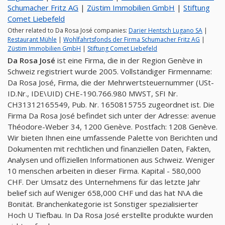
Schumacher Fritz AG
|
Züstim Immobilien GmbH
|
Stiftung
Comet Liebefeld
Other related to Da Rosa José companies:
Darier Hentsch Lugano SA
|
Restaurant Mühle
|
Wohlfahrtsfonds der Firma Schumacher Fritz AG
|
Züstim Immobilien GmbH
|
Stiftung Comet Liebefeld
Da Rosa José
ist eine Firma, die in der Region Genève in
Schweiz registriert wurde 2005. Vollständiger Firmenname:
Da Rosa José, Firma, die der Mehrwertsteuernummer (USt-
ID.Nr., IDE\UID) CHE-190.766.980 MWST, SFI Nr.
CH31312165549, Pub. Nr. 1650815755 zugeordnet ist. Die
Firma Da Rosa José befindet sich unter der Adresse: avenue
Théodore-Weber 34, 1200 Genève. Postfach: 1208 Genève.
Wir bieten Ihnen eine umfassende Palette von Berichten und
Dokumenten mit rechtlichen und finanziellen Daten, Fakten,
Analysen und offiziellen Informationen aus Schweiz. Weniger
10 menschen arbeiten in dieser Firma. Kapital - 580,000
CHF. Der Umsatz des Unternehmens für das letzte Jahr
belief sich auf Weniger 658,000 CHF und das hat N\A die
Bonität. Branchenkategorie ist Sonstiger spezialisierter
Hoch U Tiefbau. In Da Rosa José erstellte produkte wurden