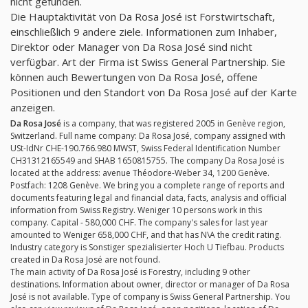
nicht gefunden.
Die Hauptaktivität von Da Rosa José ist Forstwirtschaft,
einschließlich 9 andere ziele. Informationen zum Inhaber,
Direktor oder Manager von Da Rosa José sind nicht
verfügbar. Art der Firma ist Swiss General Partnership. Sie
können auch Bewertungen von Da Rosa José, offene
Positionen und den Standort von Da Rosa José auf der Karte
anzeigen.
Da Rosa José
is a company, that was registered 2005 in Genève region,
Switzerland. Full name company: Da Rosa José, company assigned with
USt-IdNr CHE-190.766.980 MWST, Swiss Federal Identification Number
CH31312165549 and SHAB 1650815755. The company Da Rosa José is
located at the address: avenue Théodore-Weber 34, 1200 Genève.
Postfach: 1208 Genève. We bring you a complete range of reports and
documents featuring legal and financial data, facts, analysis and official
information from Swiss Registry. Weniger 10 persons work in this
company. Capital - 580,000 CHF. The company's sales for last year
amounted to Weniger 658,000 CHF, and that has N\A the credit rating.
Industry category is Sonstiger spezialisierter Hoch U Tiefbau. Products
created in Da Rosa José are not found.
The main activity of Da Rosa José is Forestry, including 9 other
destinations. Information about owner, director or manager of Da Rosa
José is not available. Type of company is Swiss General Partnership. You