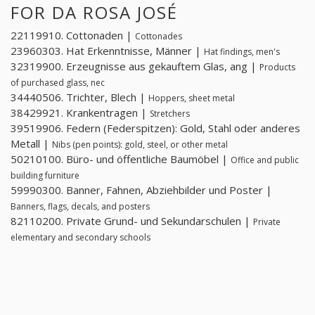
FOR DA ROSA JOSÉ
22119910. Cottonaden |
Cottonades
23960303. Hat Erkenntnisse, Männer |
Hat findings, men's
32319900. Erzeugnisse aus gekauftem Glas, ang |
Products
of purchased glass, nec
34440506. Trichter, Blech |
Hoppers, sheet metal
38429921. Krankentragen |
Stretchers
39519906. Federn (Federspitzen): Gold, Stahl oder anderes
Metall |
Nibs (pen points): gold, steel, or other metal
50210100. Büro- und öffentliche Baumöbel |
Office and public
building furniture
59990300. Banner, Fahnen, Abziehbilder und Poster |
Banners, flags, decals, and posters
82110200. Private Grund- und Sekundarschulen |
Private
elementary and secondary schools