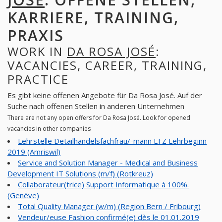
KARRIERE, TRAINING,
PRAXIS
WORK IN
DA ROSA JOSÉ
:
VACANCIES, CAREER, TRAINING,
PRACTICE
Es gibt keine offenen Angebote für Da Rosa José. Auf der
Suche nach offenen Stellen in anderen Unternehmen
There are not any open offers for Da Rosa José. Look for opened
vacancies in other companies
Lehrstelle Detailhandelsfachfrau/-mann EFZ Lehrbeginn
2019 (Amriswil)
Service and Solution Manager - Medical and Business
Development IT Solutions (m/f) (Rotkreuz)
Collaborateur(trice) Support Informatique à 100%.
(Genève)
Total Quality Manager (w/m) (Region Bern / Fribourg)
Vendeur/euse Fashion confirmé(e) dès le 01.01.2019