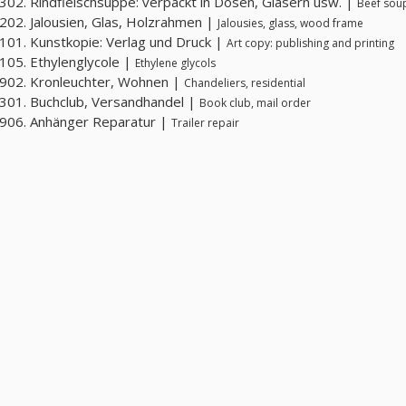
02. Rindfleischsuppe: verpackt in Dosen, Gläsern usw. |
Beef soup
02. Jalousien, Glas, Holzrahmen |
Jalousies, glass, wood frame
01. Kunstkopie: Verlag und Druck |
Art copy: publishing and printing
05. Ethylenglycole |
Ethylene glycols
902. Kronleuchter, Wohnen |
Chandeliers, residential
01. Buchclub, Versandhandel |
Book club, mail order
906. Anhänger Reparatur |
Trailer repair