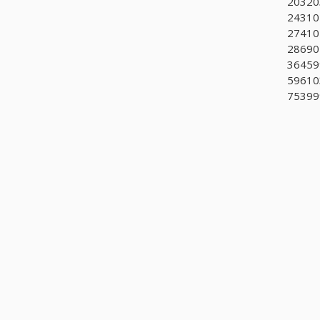
203203
243102
274101
286901
36459
596103
75399