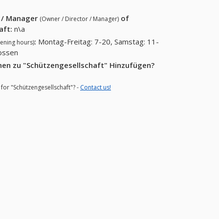
r / Manager
of
(Owner / Director / Manager)
aft
:
n\a
:
Montag-Freitag: 7-20, Samstag: 11-
ening hours)
lossen
nen zu "Schützengesellschaft" Hinzufügen?
 for "Schützengesellschaft"? -
Contact us!