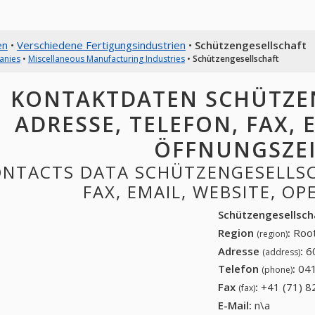
en
•
Verschiedene Fertigungsindustrien
•
Schützengesellschaft
anies
•
Miscellaneous Manufacturing Industries
•
Schützengesellschaft
KONTAKTDATEN SCHÜTZE
ADRESSE, TELEFON, FAX, E
ÖFFNUNGSZE
NTACTS DATA SCHÜTZENGESELLSC
FAX, EMAIL, WEBSITE, O
Schützengesellsch
Region
:
Root
(region)
Adresse
:
6
(address)
Telefon
:
041
(phone)
Fax
:
+41 (71) 8
(fax)
E-Mail:
n\a