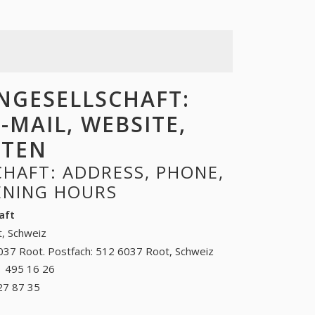
NGESELLSCHAFT:
-MAIL, WEBSITE,
ITEN
HAFT: ADDRESS, PHONE,
PENING HOURS
aft
, Schweiz
037 Root. Postfach: 512 6037 Root, Schweiz
 495 16 26
041 495 16 26
27 87 35
+41 (71) 827 87 35