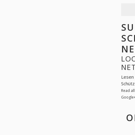
SU
SC
NE
LO
NE
Lesen 
Schütz
Read al
Google
O