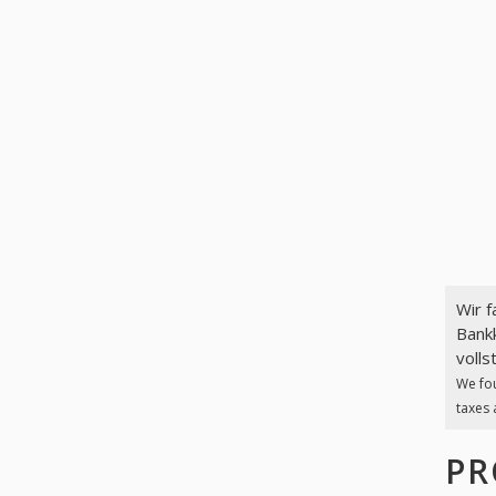
Wir 
Bankk
volls
We fo
taxes 
PR