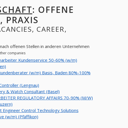
SCHAFT
: OFFENE
, PRAXIS
ACANCIES, CAREER,
e nach offenen Stellen in anderen Unternehmen
 other companies
earbeiter Kundenservice 50-60% (w/m)
en)
tkundenberater (w/m) Basis, Baden 80%-100%
 Controller (Lengnau)
ery & Watch Consultant (Basel)
BEITER REGULATORY AFFAIRS 70-90% (M/W)
uzern)
t Engineer Control Technology Solutions
e (w/m) (Pfäffikon)