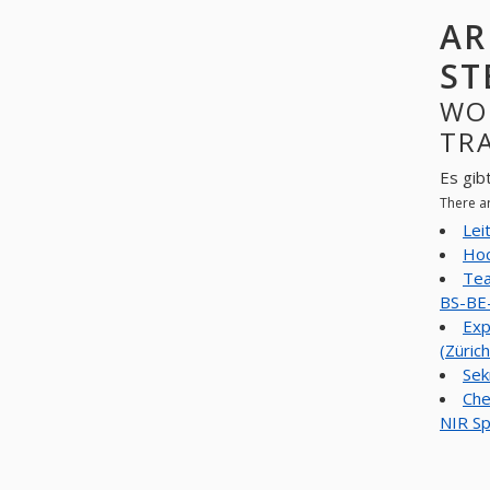
AR
ST
WO
TRA
Es gib
There a
Lei
Hoc
Tea
BS-BE-
Exp
(Züric
Sek
Che
NIR Sp