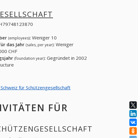
ESELLSCHAFT
H79748123870
eber
:
Weniger 10
(employees)
ür das Jahr
:
Weniger
(sales, per year)
000 CHF
gsjahr
:
Gegründet in 2002
(foundation year)
ucture
n Schweiz für Schützengesellschaft
IVITÄTEN FÜR
 SCHÜTZENGESELLSCHAFT