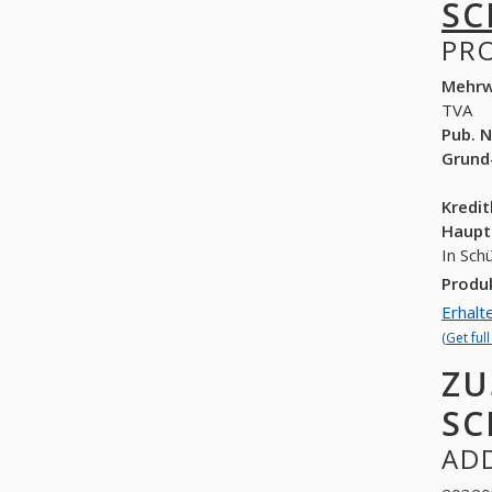
SC
PR
Mehrw
TVA
Pub. N
Grund
Kredi
Haupt
In Sch
Produ
Erhalt
(Get ful
ZU
SC
ADD