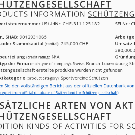
HÜTZENGESELLSCHAFT
ODUCTS INFORMATION
SCHÜTZENG
ertsteuernummer USt-IdNr:
CHE-311.125.182
SFI Nr.:
C
r., SHAB:
9012931085
Arbeitg
-oder Stammkapital
:
745,000 CHF
Umsatz f
(capital)
380,000,
tbeurteilung
:
N\A
Gründun
(credit rating)
typ der Firma
:
Swiss Branch-Luxembourg Str
(main type of company)
ützengesellschaft erstellte produkte wurden nicht gefunden
ktkategorie
:
Sportvereine Schützen
(product category)
en Sie den vollständigen Bericht aus der offiziellen Datenbank vo
l report from official database of Switzerland for Schützengesellschaft)
SÄTZLICHE ARTEN VON AKT
HÜTZENGESELLSCHAFT
ITION KINDS OF ACTIVITIES FOR