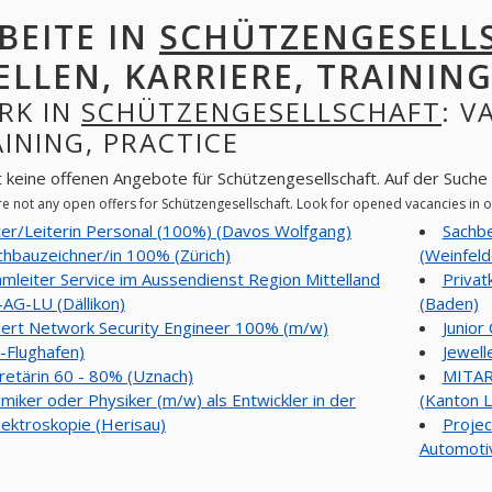
BEITE IN
SCHÜTZENGESELL
ELLEN, KARRIERE, TRAINING
RK IN
SCHÜTZENGESELLSCHAFT
: V
INING, PRACTICE
t keine offenen Angebote für Schützengesellschaft. Auf der Such
re not any open offers for Schützengesellschaft. Look for opened vacancies in
ter/Leiterin Personal (100%) (Davos Wolfgang)
Sachb
hbauzeichner/in 100% (Zürich)
(Weinfeld
mleiter Service im Aussendienst Region Mittelland
Priva
AG-LU (Dällikon)
(Baden)
ert Network Security Engineer 100% (m/w)
Junior
h-Flughafen)
Jewell
retärin 60 - 80% (Uznach)
MITAR
miker oder Physiker (m/w) als Entwickler in der
(Kanton L
ektroskopie (Herisau)
Projec
Automotiv