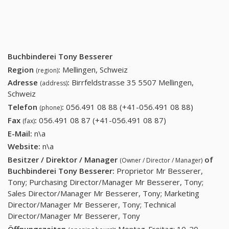
Buchbinderei Tony Besserer
Region
:
Mellingen, Schweiz
(region)
Adresse
:
Birrfeldstrasse 35 5507 Mellingen,
(address)
Schweiz
Telefon
:
056.491 08 88 (+41-056.491 08 88)
056.491
(phone)
08 88
Fax
:
056.491 08 87 (+41-056.491 08 87)
056.491 08 87
(fax)
(+41-
(+41-056.491 08
E-Mail:
n\a
056.491
87)
Website:
n\a
08 88)
Besitzer / Direktor / Manager
of
(Owner / Director / Manager)
Buchbinderei Tony Besserer
:
Proprietor Mr Besserer,
Tony; Purchasing Director/Manager Mr Besserer, Tony;
Sales Director/Manager Mr Besserer, Tony; Marketing
Director/Manager Mr Besserer, Tony; Technical
Director/Manager Mr Besserer, Tony
Öffnungszeiten
:
Montag-Freitag: 10-20,