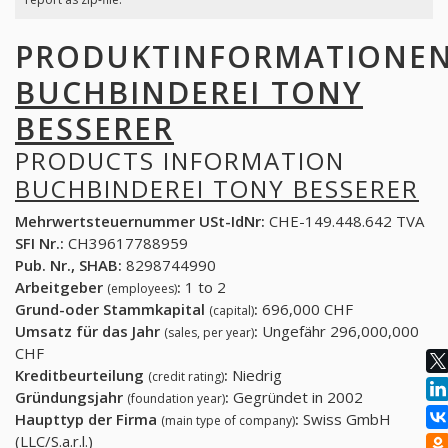
PRODUKTINFORMATIONE
BUCHBINDEREI TONY
BESSERER
PRODUCTS INFORMATION
BUCHBINDEREI TONY BESSERER
Mehrwertsteuernummer USt-IdNr:
CHE-149.448.642 TVA
SFI Nr.:
CH39617788959
Pub. Nr., SHAB:
8298744990
Arbeitgeber
:
1 to 2
(employees)
Grund-oder Stammkapital
:
696,000 CHF
(capital)
Umsatz für das Jahr
:
Ungefähr 296,000,000
(sales, per year)
CHF
Kreditbeurteilung
:
Niedrig
(credit rating)
Gründungsjahr
:
Gegründet in 2002
(foundation year)
Haupttyp der Firma
:
Swiss GmbH
(main type of company)
(LLC/S.a.r.l.)