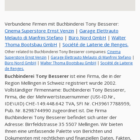
Verbundene Firmen mit Buchbinderei Tony Besserer:
Cinema Superstore Ernst Venzin
|
Garage Elettrauto
Melauto di Manfrini Stefano
|
Büro Nord GmbH
|
Walter
Thoma Bootsbau GmbH
|
Société de Laiterie de Renges.
Other related to Buchbinderei Tony Besserer companies:
Cinema
Superstore Ernst Venzin
|
Garage Elettrauto Melauto di Manfrini Stefano
|
Büro Nord GmbH
|
Walter Thoma Bootsbau GmbH
|
Société de Laiterie
de Renges.
Buchbinderei Tony Besserer
ist eine Firma, die in der
Region Mellingen in Schweiz registriert wurde 2002.
Vollständiger Firmenname: Buchbinderei Tony Besserer,
Firma, die der Mehrwertsteuernummer (USt-ID.Nr.,
IDE\UID) CHE-149.448.642 TVA, SFI Nr. CH39617788959,
Pub. Nr. 8298744990 zugeordnet ist. Die Firma
Buchbinderei Tony Besserer befindet sich unter der
Adresse: Birrfeldstrasse 35 5507 Mellingen. Wir bieten
Ihnen eine umfassende Palette von Berichten und
Dokumenten mit rechtlichen und finanziellen Daten, Fakten,