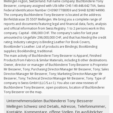
Mellingen region, Switzerland. Full name company: Buchbinderei Tony
Besserer, company assigned with USt-IdNr CHE-149.448.642 TVA, Swiss
Federal Identification Number CH39617788959 and SHAB 8298744990.
The company Buchbinderei Tony Besserer is located at the address:
Birrfeldstrasse 35 5507 Mellingen. We bring you a complete range of
reports and documents featuring legal and financial data, facts, analysis
and official information from Swiss Registry. 1 to 2 persons work in this
company. Capital - 696,000 CHF. The company's sales for last year
amounted to Ungefähr 296,000,000 CHF, and that has Niedrig the credit
rating. Industry category is Binding Leather For Book Covers,
Bookbinder's Leather. List of products are Bindings; Bookbinding
supplies; Bookbinding, traditional.
The main activity of Buchbinderei Tony Besserer is Apparel, Finished
Products from Fabrics & Similar Materials, including 8 other destinations.
Owner, director or manager of Buchbinderei Tony Besserer is Proprietor
Mr Besserer, Tony; Purchasing Director/Manager Mr Besserer, Tony; Sales
Director/Manager Mr Besserer, Tony; Marketing Director/Manager Mr
Besserer, Tony; Technical Director/Manager Mr Besserer, Tony. Type of
company is Swiss GmbH (LLC/S.a.r.l.). You also can view reviews of
Buchbinderei Tony Besserer, open positions, location of Buchbinderei
Tony Besserer on the map.
Unternehmensdaten Buchbinderei Tony Besserer
Mellingen Schweiz sind Details, Adresse, Telefonnummer,
Kontakte, Kommentare, offene Stellen. Ein ausführlicher