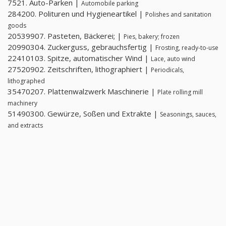
7521. Auto-Parken |
Automobile parking
284200. Polituren und Hygieneartikel |
Polishes and sanitation
goods
20539907. Pasteten, Bäckerei; |
Pies, bakery; frozen
20990304. Zuckerguss, gebrauchsfertig |
Frosting, ready-to-use
22410103. Spitze, automatischer Wind |
Lace, auto wind
27520902. Zeitschriften, lithographiert |
Periodicals,
lithographed
35470207. Plattenwalzwerk Maschinerie |
Plate rolling mill
machinery
51490300. Gewürze, Soßen und Extrakte |
Seasonings, sauces,
and extracts