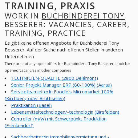
TRAINING, PRAXIS
WORK IN
BUCHBINDEREI TONY
BESSERER
: VACANCIES, CAREER,
TRAINING, PRACTICE
Es gibt keine offenen Angebote für Buchbinderei Tony
Besserer. Auf der Suche nach offenen Stellen in anderen
Unternehmen
There are not any open offers for Buchbinderei Tony Besserer. Look for
opened vacancies in other companies
TECHNICIEN-QUALITE (2800 Delémont)
Senior Projekt Manager ERP (80-100%) (Aarau)
ServiceteamleiterIn Foodie's Micromarket 100%
(Kirchberg oder Brüttisellen)
Praktikantin (Basel)
Lebensmitteltechnologen/-technologin (Birsfelden)
Controller (m/w) mit Schwerpunkt Produktion
(Frenkendorf)
Sachbearbeiter/in Immobilienvermietung und -