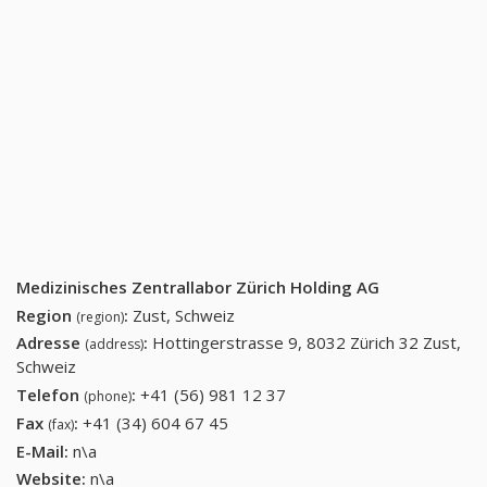
Medizinisches Zentrallabor Zürich Holding AG
Region
:
Zust, Schweiz
(region)
Adresse
:
Hottingerstrasse 9, 8032 Zürich 32 Zust,
(address)
Schweiz
Telefon
:
+41 (56) 981 12 37
+41 (56) 981 12 37
(phone)
Fax
:
+41 (34) 604 67 45
+41 (34) 604 67 45
(fax)
E-Mail:
n\a
Website:
n\a