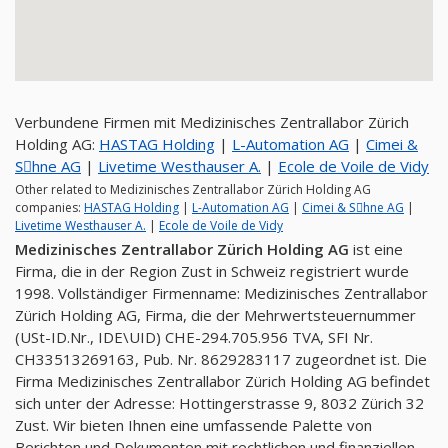
Verbundene Firmen mit Medizinisches Zentrallabor Zürich
Holding AG:
HASTAG Holding
|
L-Automation AG
|
Cimei &
Sِhne AG
|
Livetime Westhauser A.
|
Ecole de Voile de Vidy
Other related to Medizinisches Zentrallabor Zürich Holding AG
companies:
HASTAG Holding
|
L-Automation AG
|
Cimei & Sِhne AG
|
Livetime Westhauser A.
|
Ecole de Voile de Vidy
Medizinisches Zentrallabor Zürich Holding AG
ist eine
Firma, die in der Region Zust in Schweiz registriert wurde
1998. Vollständiger Firmenname: Medizinisches Zentrallabor
Zürich Holding AG, Firma, die der Mehrwertsteuernummer
(USt-ID.Nr., IDE\UID) CHE-294.705.956 TVA, SFI Nr.
CH33513269163, Pub. Nr. 8629283117 zugeordnet ist. Die
Firma Medizinisches Zentrallabor Zürich Holding AG befindet
sich unter der Adresse: Hottingerstrasse 9, 8032 Zürich 32
Zust. Wir bieten Ihnen eine umfassende Palette von
Berichten und Dokumenten mit rechtlichen und finanziellen