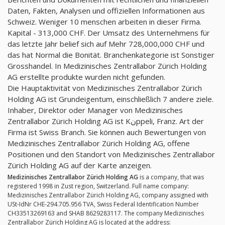
Daten, Fakten, Analysen und offiziellen Informationen aus
Schweiz. Weniger 10 menschen arbeiten in dieser Firma.
Kapital - 313,000 CHF. Der Umsatz des Unternehmens für
das letzte Jahr belief sich auf Mehr 728,000,000 CHF und
das hat Normal die Bonität. Branchenkategorie ist Sonstiger
Grosshandel. In Medizinisches Zentrallabor Zürich Holding
AG erstellte produkte wurden nicht gefunden.
Die Hauptaktivität von Medizinisches Zentrallabor Zürich
Holding AG ist Grundeigentum, einschließlich 7 andere ziele.
Inhaber, Direktor oder Manager von Medizinisches
Zentrallabor Zürich Holding AG ist Kنppeli, Franz. Art der
Firma ist Swiss Branch. Sie können auch Bewertungen von
Medizinisches Zentrallabor Zürich Holding AG, offene
Positionen und den Standort von Medizinisches Zentrallabor
Zürich Holding AG auf der Karte anzeigen.
Medizinisches Zentrallabor Zürich Holding AG
is a company, that was
registered 1998 in Zust region, Switzerland. Full name company:
Medizinisches Zentrallabor Zürich Holding AG, company assigned with
USt-IdNr CHE-294.705.956 TVA, Swiss Federal Identification Number
CH33513269163 and SHAB 8629283117. The company Medizinisches
Zentrallabor Zürich Holding AG is located at the address: