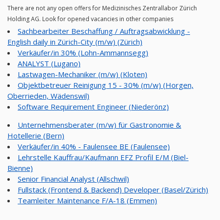
There are not any open offers for Medizinisches Zentrallabor Zürich
Holding AG. Look for opened vacancies in other companies
Sachbearbeiter Beschaffung / Auftragsabwicklung -
English daily in Zürich-City (m/w) (Zürich)
Verkäufer/in 30% (Lohn-Ammannsegg)
ANALYST (Lugano)
Lastwagen-Mechaniker (m/w) (Kloten)
Objektbetreuer Reinigung 15 - 30% (m/w) (Horgen,
Oberrieden, Wädenswil)
Software Requirement Engineer (Niederönz)
Unternehmensberater (m/w) für Gastronomie &
Hotellerie (Bern)
Verkäufer/in 40% - Faulensee BE (Faulensee)
Lehrstelle Kauffrau/Kaufmann EFZ Profil E/M (Biel-
Bienne)
Senior Financial Analyst (Allschwil)
Fullstack (Frontend & Backend) Developer (Basel/Zürich)
Teamleiter Maintenance F/A-18 (Emmen)