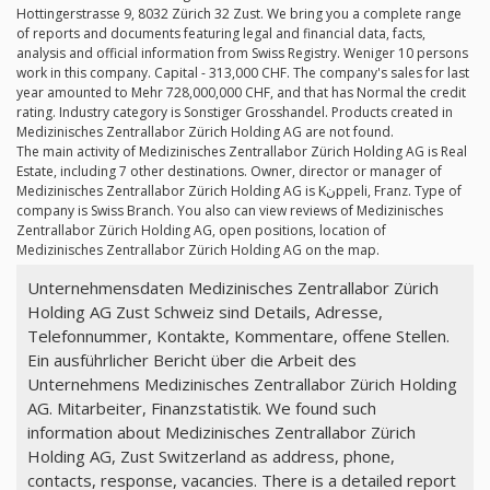
Hottingerstrasse 9, 8032 Zürich 32 Zust. We bring you a complete range
of reports and documents featuring legal and financial data, facts,
analysis and official information from Swiss Registry. Weniger 10 persons
work in this company. Capital - 313,000 CHF. The company's sales for last
year amounted to Mehr 728,000,000 CHF, and that has Normal the credit
rating. Industry category is Sonstiger Grosshandel. Products created in
Medizinisches Zentrallabor Zürich Holding AG are not found.
The main activity of Medizinisches Zentrallabor Zürich Holding AG is Real
Estate, including 7 other destinations. Owner, director or manager of
Medizinisches Zentrallabor Zürich Holding AG is Kنppeli, Franz. Type of
company is Swiss Branch. You also can view reviews of Medizinisches
Zentrallabor Zürich Holding AG, open positions, location of
Medizinisches Zentrallabor Zürich Holding AG on the map.
Unternehmensdaten Medizinisches Zentrallabor Zürich
Holding AG Zust Schweiz sind Details, Adresse,
Telefonnummer, Kontakte, Kommentare, offene Stellen.
Ein ausführlicher Bericht über die Arbeit des
Unternehmens Medizinisches Zentrallabor Zürich Holding
AG. Mitarbeiter, Finanzstatistik. We found such
information about Medizinisches Zentrallabor Zürich
Holding AG, Zust Switzerland as address, phone,
contacts, response, vacancies. There is a detailed report