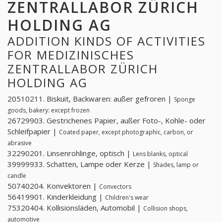
ZENTRALLABOR ZÜRICH
HOLDING AG
ADDITION KINDS OF ACTIVITIES
FOR MEDIZINISCHES
ZENTRALLABOR ZÜRICH
HOLDING AG
20510211. Biskuit, Backwaren: außer gefroren |
Sponge
goods, bakery: except frozen
26729903. Gestrichenes Papier, außer Foto-, Kohle- oder
Schleifpapier |
Coated paper, except photographic, carbon, or
abrasive
32290201. Linsenrohlinge, optisch |
Lens blanks, optical
39999933. Schatten, Lampe oder Kerze |
Shades, lamp or
candle
50740204. Konvektoren |
Convectors
56419901. Kinderkleidung |
Children's wear
75320404. Kollisionsläden, Automobil |
Collision shops,
automotive