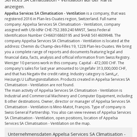
anzeigen.
Appelsa Services SA Climatisation - Ventilation
is a company, that was
registered 2016 in Plan-les-Ouates region, Switzerland. Full name
company: Appelsa Services SA Climatisation - Ventilation, company
assigned with USt-IdNr CHE-752.389.240 MWST, Swiss Federal
Identification Number CH66316863195 and SHAB 5614609948. The
company Appelsa Services SA Climatisation - Ventilation is located at the
address: Chemin du Champ-des-Filles 19, 1228 Plan-les-Ouates. We bring
you a complete range of reports and documents featuring legal and
financial data, facts, analysis and official information from Swiss Registry.
Weniger 10 persons work in this company. Capital - 472,000 CHF. The
company's sales for last year amounted to Ungefähr 313,000,000 CHF,
and that has Negativ the credit rating. Industry category is Sanitنr,
Heizungs U Lüftungsinstallation. Products created in Appelsa Services SA
Climatisation - Ventilation are not found.
The main activity of Appelsa Services SA Climatisation - Ventilation is
Industrial and Commercial Machinery and Computer Equipment, including
8 other destinations. Owner, director or manager of Appelsa Services SA
Climatisation - Ventilation is Mino-Matot, François. Type of company is
Swiss General Partnership. You also can view reviews of Appelsa Services
SA Climatisation - Ventilation, open positions, location of Appelsa
Services SA Climatisation - Ventilation on the map.
Unternehmensdaten Appelsa Services SA Climatisation -