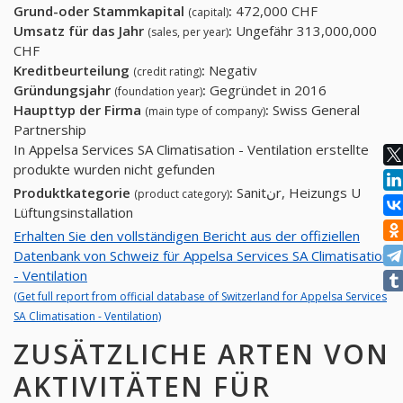
Grund-oder Stammkapital
:
472,000 CHF
(capital)
Umsatz für das Jahr
:
Ungefähr 313,000,000
(sales, per year)
CHF
Kreditbeurteilung
:
Negativ
(credit rating)
Gründungsjahr
:
Gegründet in 2016
(foundation year)
Haupttyp der Firma
:
Swiss General
(main type of company)
Partnership
In Appelsa Services SA Climatisation - Ventilation erstellte
produkte wurden nicht gefunden
Produktkategorie
:
Sanitنr, Heizungs U
(product category)
Lüftungsinstallation
Erhalten Sie den vollständigen Bericht aus der offiziellen
Datenbank von Schweiz für Appelsa Services SA Climatisation
- Ventilation
(Get full report from official database of Switzerland for Appelsa Services
SA Climatisation - Ventilation)
ZUSÄTZLICHE ARTEN VON
AKTIVITÄTEN FÜR