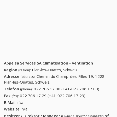
Appelsa Services SA Climatisation - Ventilation
Region
:
Plan-les-Ouates, Schweiz
(region)
Adresse
:
Chemin du Champ-des-Filles 19, 1228
(address)
Plan-les-Ouates, Schweiz
Telefon
:
022 706 17 00 (+41-022 706 17 00)
022 706
(phone)
17 00
Fax
:
022 706 17 29 (+41-022 706 17 29)
022 706 17 29
(fax)
(+41-022
(+41-022 706 17
E-Mail:
n\a
706 17
29)
Website:
n\a
00)
Besitzer / Direktor / Manager
of
(Owner / Director / Manager)