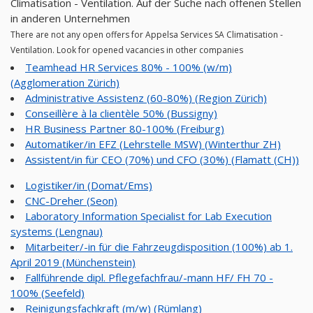
Climatisation - Ventilation. Auf der Suche nach offenen Stellen
in anderen Unternehmen
There are not any open offers for Appelsa Services SA Climatisation -
Ventilation. Look for opened vacancies in other companies
Teamhead HR Services 80% - 100% (w/m)
(Agglomeration Zürich)
Administrative Assistenz (60-80%) (Region Zürich)
Conseillère à la clientèle 50% (Bussigny)
HR Business Partner 80-100% (Freiburg)
Automatiker/in EFZ (Lehrstelle MSW) (Winterthur ZH)
Assistent/in für CEO (70%) und CFO (30%) (Flamatt (CH))
Logistiker/in (Domat/Ems)
CNC-Dreher (Seon)
Laboratory Information Specialist for Lab Execution
systems (Lengnau)
Mitarbeiter/-in für die Fahrzeugdisposition (100%) ab 1.
April 2019 (Münchenstein)
Fallführende dipl. Pflegefachfrau/-mann HF/ FH 70 -
100% (Seefeld)
Reinigungsfachkraft (m/w) (Rümlang)