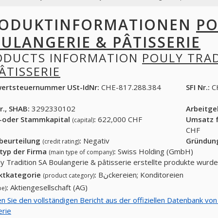
ODUKTINFORMATIONEN
PO
ULANGERIE & PÂTISSERIE
ODUCTS INFORMATION
POULY TRAD
ÂTISSERIE
ertsteuernummer USt-IdNr:
CHE-817.288.384
SFI Nr.:
C
r., SHAB:
3292330102
Arbeitg
-oder Stammkapital
:
622,000 CHF
Umsatz f
(capital)
CHF
tbeurteilung
:
Negativ
Gründun
(credit rating)
typ der Firma
:
Swiss Holding (GmbH)
(main type of company)
ly Tradition SA Boulangerie & pâtisserie erstellte produkte wurd
ktkategorie
:
Bنckereien; Konditoreien
(product category)
:
Aktiengesellschaft (AG)
pe)
en Sie den vollständigen Bericht aus der offiziellen Datenbank vo
erie