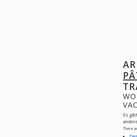
AR
PÂ
TR
WO
VAC
Es gib
ander
There a
Des