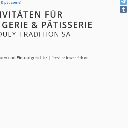
 & pâtisserie)
IVITÄTEN FÜR
GERIE & PÂTISSERIE
POULY TRADITION SA
pen und Eintopfgerichte |
Fresh or frozen fish or