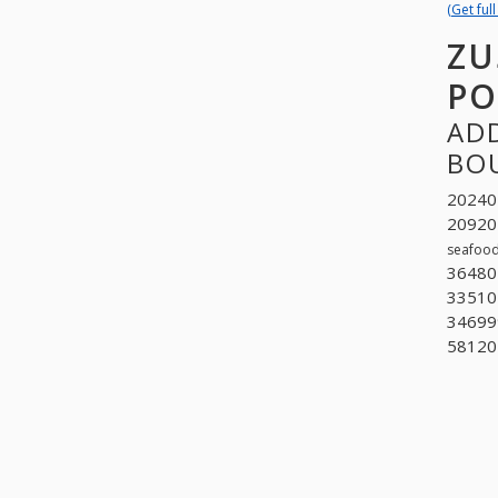
(Get ful
ZU
PO
ADD
BOU
202402
209201
seafood
36480
33510
346999
58120