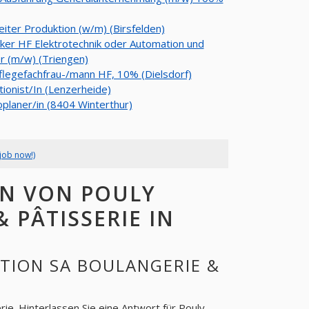
iter Produktion (w/m) (Birsfelden)
ker HF Elektrotechnik oder Automation und
r (m/w) (Triengen)
Pflegefachfrau-/mann HF, 10% (Dielsdorf)
ionist/In (Lenzerheide)
oplaner/in (8404 Winterthur)
job now!)
N VON POULY
 PÂTISSERIE IN
TION SA BOULANGERIE &
rie
. Hinterlassen Sie eine Antwort für
Pouly