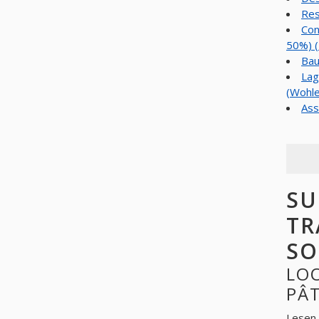
Res
Con
50%) (
Bau
Lag
(Wohle
Ass
SU
TR
SO
LO
PÂT
Lesen 