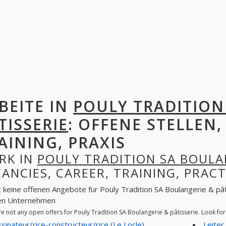
BEITE IN
POULY TRADITION
TISSERIE
: OFFENE STELLEN,
AINING, PRAXIS
RK IN
POULY TRADITION SA BOULAN
ANCIES, CAREER, TRAINING, PRACT
t keine offenen Angebote für Pouly Tradition SA Boulangerie & pâti
en Unternehmen
re not any open offers for Pouly Tradition SA Boulangerie & pâtisserie. Look f
sinateur/rice-constructeur/rice (Le Locle)
Leite