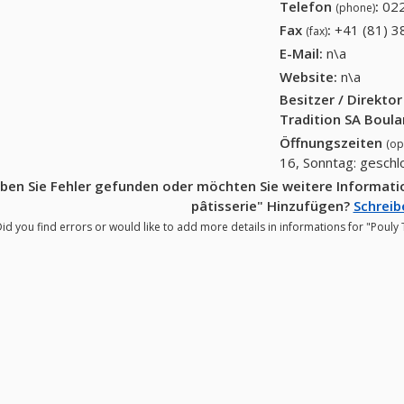
Telefon
:
022
(phone)
Fax
:
+41 (81) 3
(fax)
E-Mail:
n\a
Website:
n\a
Besitzer / Direkto
Tradition SA Boula
Öffnungszeiten
(op
16, Sonntag: gesch
ben Sie Fehler gefunden oder möchten Sie weitere Informatio
pâtisserie" Hinzufügen?
Schreib
id you find errors or would like to add more details in informations for "Pouly 