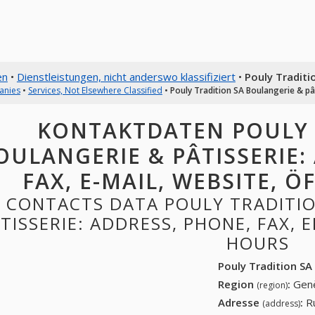
en
•
Dienstleistungen, nicht anderswo klassifiziert
•
Pouly Traditi
anies
•
Services, Not Elsewhere Classified
•
Pouly Tradition SA Boulangerie & pâ
KONTAKTDATEN POULY 
OULANGERIE & PÂTISSERIE:
FAX, E-MAIL, WEBSITE, 
CONTACTS DATA POULY TRADITIO
TISSERIE: ADDRESS, PHONE, FAX, 
HOURS
Pouly Tradition SA
Region
:
Gen
(region)
Adresse
:
R
(address)