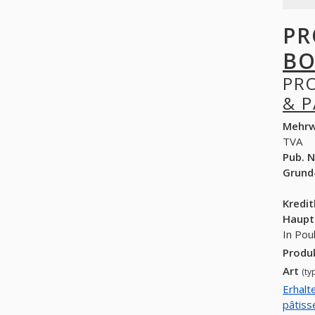
PR
BO
PR
& P
Mehrw
TVA
Pub. N
Grund
Kredi
Haupt
In Pou
Produ
Art
(ty
Erhalt
pâtiss