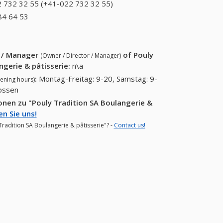
 732 32 55 (+41-022 732 32 55)
022 732 32 55
(+41-022 732 32
84 64 53
+41 (81) 384 64 53
55)
r / Manager
of
Pouly
(Owner / Director / Manager)
ngerie & pâtisserie
:
n\a
:
Montag-Freitag: 9-20, Samstag: 9-
ening hours)
lossen
nen zu "Pouly Tradition SA Boulangerie &
en Sie uns!
Tradition SA Boulangerie & pâtisserie"? -
Contact us!