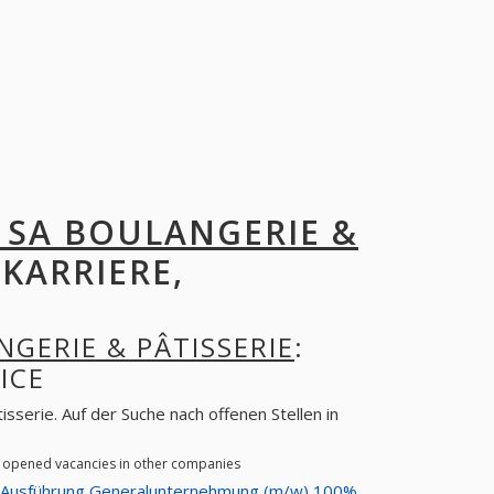
 SA BOULANGERIE &
 KARRIERE,
GERIE & PÂTISSERIE
:
ICE
sserie. Auf der Suche nach offenen Stellen in
or opened vacancies in other companies
r Ausführung Generalunternehmung (m/w) 100%