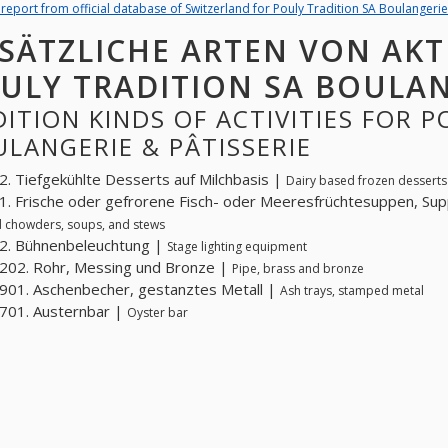
l report from official database of Switzerland for Pouly Tradition SA Boulangerie
SÄTZLICHE ARTEN VON AKT
ULY TRADITION SA BOULAN
ITION KINDS OF ACTIVITIES FOR 
LANGERIE & PÂTISSERIE
. Tiefgekühlte Desserts auf Milchbasis |
Dairy based frozen desserts
. Frische oder gefrorene Fisch- oder Meeresfrüchtesuppen, Sup
 chowders, soups, and stews
2. Bühnenbeleuchtung |
Stage lighting equipment
202. Rohr, Messing und Bronze |
Pipe, brass and bronze
01. Aschenbecher, gestanztes Metall |
Ash trays, stamped metal
701. Austernbar |
Oyster bar