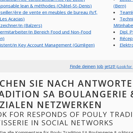
ponsable lean & méthodes (Châtel-St-Denis)
(Bern)
seiller/ère de vente en meubles de bureau (h/f,
Teamle
Les Acacias)
Techni
zeichner/in (Balzers)
Mitinhabe
ermitarbeiter/in Bereich Food und Non-Food
Dipl. 
n)
Récept
istent/in Key Account Management (Gümligen)
Elektr
Finde deinen Job jetzt!
(Look for 
CHEN SIE NACH ANTWORTE
ADITION SA BOULANGERIE &
ZIALEN NETZWERKEN
OK FOR RESPONDS OF POULY TRADI
ISSERIE IN SOCIAL NETWORKS
Sie alle Kommentare für
Pouly Tradition SA Boulangerie & pâtisse