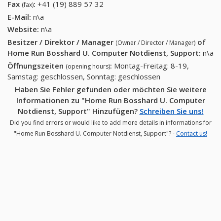
64 (+41-01
Fax
:
+41 (19) 889 57 32
+41 (19) 889 57 32
(fax)
380 16 64)
E-Mail:
n\a
Website:
n\a
Besitzer / Direktor / Manager
of
(Owner / Director / Manager)
Home Run Bosshard U. Computer Notdienst, Support
:
n\a
Öffnungszeiten
:
Montag-Freitag: 8-19,
(opening hours)
Samstag: geschlossen, Sonntag: geschlossen
Haben Sie Fehler gefunden oder möchten Sie weitere
Informationen zu "Home Run Bosshard U. Computer
Notdienst, Support" Hinzufügen?
Schreiben Sie uns!
Did you find errors or would like to add more details in informations for
"Home Run Bosshard U. Computer Notdienst, Support"? -
Contact us!