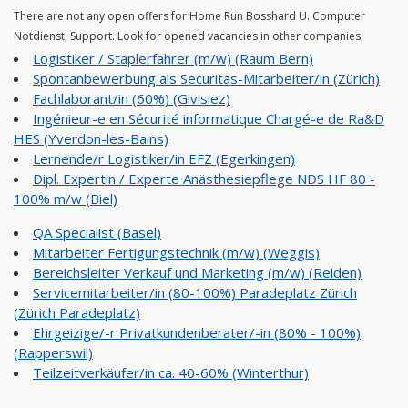
There are not any open offers for Home Run Bosshard U. Computer
Notdienst, Support. Look for opened vacancies in other companies
Logistiker / Staplerfahrer (m/w) (Raum Bern)
Spontanbewerbung als Securitas-Mitarbeiter/in (Zürich)
Fachlaborant/in (60%) (Givisiez)
Ingénieur-e en Sécurité informatique Chargé-e de Ra&D
HES (Yverdon-les-Bains)
Lernende/r Logistiker/in EFZ (Egerkingen)
Dipl. Expertin / Experte Anästhesiepflege NDS HF 80 -
100% m/w (Biel)
QA Specialist (Basel)
Mitarbeiter Fertigungstechnik (m/w) (Weggis)
Bereichsleiter Verkauf und Marketing (m/w) (Reiden)
Servicemitarbeiter/in (80-100%) Paradeplatz Zürich
(Zürich Paradeplatz)
Ehrgeizige/-r Privatkundenberater/-in (80% - 100%)
(Rapperswil)
Teilzeitverkäufer/in ca. 40-60% (Winterthur)