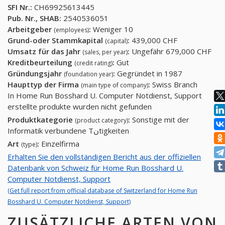
SFI Nr.:
CH69925613445
Pub. Nr., SHAB:
2540536051
Arbeitgeber
:
Weniger 10
(employees)
Grund-oder Stammkapital
:
439,000 CHF
(capital)
Umsatz für das Jahr
:
Ungefähr 679,000 CHF
(sales, per year)
Kreditbeurteilung
:
Gut
(credit rating)
Gründungsjahr
:
Gegründet in 1987
(foundation year)
Haupttyp der Firma
:
Swiss Branch
(main type of company)
In Home Run Bosshard U. Computer Notdienst, Support
erstellte produkte wurden nicht gefunden
Produktkategorie
:
Sonstige mit der
(product category)
Informatik verbundene Tنtigkeiten
Art
:
Einzelfirma
(type)
Erhalten Sie den vollständigen Bericht aus der offiziellen
Datenbank von Schweiz für Home Run Bosshard U.
Computer Notdienst, Support
(Get full report from official database of Switzerland for Home Run
Bosshard U. Computer Notdienst, Support)
ZUSÄTZLICHE ARTEN VON