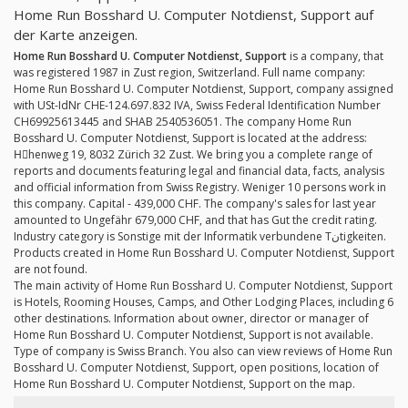
Home Run Bosshard U. Computer Notdienst, Support auf
der Karte anzeigen.
Home Run Bosshard U. Computer Notdienst, Support
is a company, that
was registered 1987 in Zust region, Switzerland. Full name company:
Home Run Bosshard U. Computer Notdienst, Support, company assigned
with USt-IdNr CHE-124.697.832 IVA, Swiss Federal Identification Number
CH69925613445 and SHAB 2540536051. The company Home Run
Bosshard U. Computer Notdienst, Support is located at the address:
Hِhenweg 19, 8032 Zürich 32 Zust. We bring you a complete range of
reports and documents featuring legal and financial data, facts, analysis
and official information from Swiss Registry. Weniger 10 persons work in
this company. Capital - 439,000 CHF. The company's sales for last year
amounted to Ungefähr 679,000 CHF, and that has Gut the credit rating.
Industry category is Sonstige mit der Informatik verbundene Tنtigkeiten.
Products created in Home Run Bosshard U. Computer Notdienst, Support
are not found.
The main activity of Home Run Bosshard U. Computer Notdienst, Support
is Hotels, Rooming Houses, Camps, and Other Lodging Places, including 6
other destinations. Information about owner, director or manager of
Home Run Bosshard U. Computer Notdienst, Support is not available.
Type of company is Swiss Branch. You also can view reviews of Home Run
Bosshard U. Computer Notdienst, Support, open positions, location of
Home Run Bosshard U. Computer Notdienst, Support on the map.