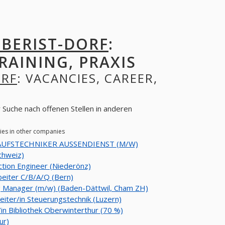
BERIST-DORF
:
RAINING, PRAXIS
ORF
: VACANCIES, CAREER,
 Suche nach offenen Stellen in anderen
ies in other companies
UFSTECHNIKER AUSSENDIENST (M/W)
chweiz)
tion Engineer (Niederönz)
eiter C/B/A/Q (Bern)
g Manager (m/w) (Baden-Dättwil, Cham ZH)
eiter/in Steuerungstechnik (Luzern)
/in Bibliothek Oberwinterthur (70 %)
ur)