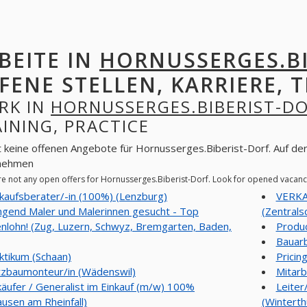
BEITE IN
HORNUSSERGES.BI
FENE STELLEN, KARRIERE, T
RK IN
HORNUSSERGES.BIBERIST-D
INING, PRACTICE
t keine offenen Angebote für Hornusserges.Biberist-Dorf. Auf der
nehmen
re not any open offers for Hornusserges.Biberist-Dorf. Look for opened vacanc
kaufsberater/-in (100%) (Lenzburg)
VERKA
ngend Maler und Malerinnen gesucht - Top
(Zentrals
nlohn! (Zug, Luzern, Schwyz, Bremgarten, Baden,
Produc
Bauarb
ktikum (Schaan)
Pricin
zbaumonteur/in (Wädenswil)
Mitarb
käufer / Generalist im Einkauf (m/w) 100%
Leiter
usen am Rheinfall)
(Winterth