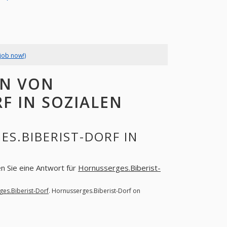
job now!)
EN VON
F IN SOZIALEN
S.BIBERIST-DORF IN
en Sie eine Antwort für
Hornusserges.Biberist-
es.Biberist-Dorf
. Hornusserges.Biberist-Dorf on