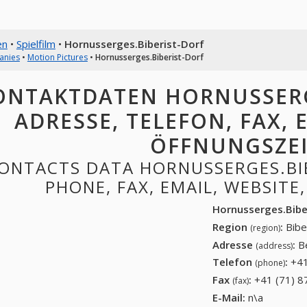
en
•
Spielfilm
•
Hornusserges.Biberist-Dorf
anies
•
Motion Pictures
•
Hornusserges.Biberist-Dorf
ONTAKTDATEN HORNUSSERGE
ADRESSE, TELEFON, FAX, E
ÖFFNUNGSZE
ONTACTS DATA HORNUSSERGES.BIB
PHONE, FAX, EMAIL, WEBSITE
Hornusserges.Bibe
Region
:
Bibe
(region)
Adresse
:
B
(address)
Telefon
:
+41
(phone)
Fax
:
+41 (71) 8
(fax)
E-Mail:
n\a