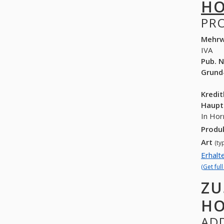
HO
PR
Mehrw
IVA
Pub. N
Grund
Kredi
Haupt
In Hor
Produ
Art
(ty
Erhalt
(Get ful
ZU
HO
ADD