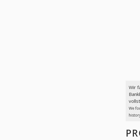
Wir 
Bankk
volls
We fo
histor
PR