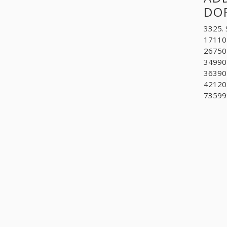
DO
3325. 
17110
267502
349904
36390
421201
73599