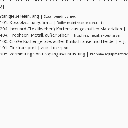
RF
Stahlgießereien, ang |
Steel foundries, nec
101. Kesselwartungsfirma |
Boiler maintenance contractor
04. Jacquard (Textilweben) Karten: aus gekauften Materialien |
04. Trophäen, Metall, außer Silber |
Trophies, metal, except silver
100. Große Küchengeräte, außer Kühlschränke und Herde |
Major
01. Tiertransport |
Animal transport
905. Vermietung von Propangasausrüstung |
Propane equipment ren