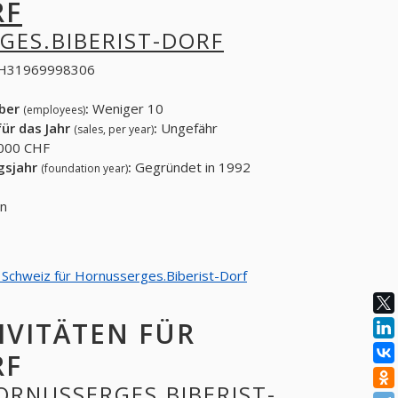
RF
GES.BIBERIST-DORF
H31969998306
eber
:
Weniger 10
(employees)
ür das Jahr
:
Ungefähr
(sales, per year)
000 CHF
gsjahr
:
Gegründet in 1992
(foundation year)
en
n Schweiz für Hornusserges.Biberist-Dorf
IVITÄTEN FÜR
RF
HORNUSSERGES.BIBERIST-