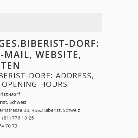
S.BIBERIST-DORF:
-MAIL, WEBSITE,
ITEN
ERIST-DORF: ADDRESS,
, OPENING HOURS
rist-Dorf
rist, Schweiz
ernstrasse 30, 4562 Biberist, Schweiz
 (81) 776 10 25
+41 (81) 776 10 25
74 70 73
+41 (71) 874 70 73