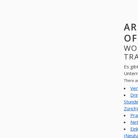
AR
OF
WO
TRA
Es gib
Unter
There a
Ver
Dri
Stunde
Zürich)
Pra
Net
Ein
(Neuha