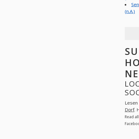
Sen
(n.A.)
SU
HO
NE
LOO
SO
Lesen 
Dorf
. 
Read al
Faceboo