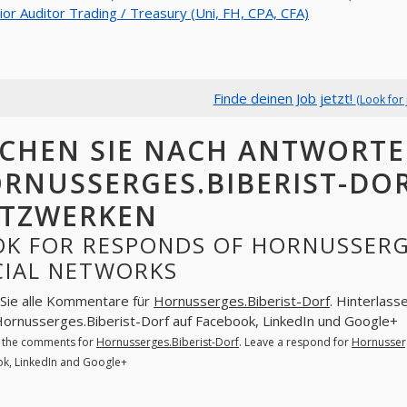
ior Auditor Trading / Treasury (Uni, FH, CPA, CFA)
Finde deinen Job jetzt!
(Look for 
CHEN SIE NACH ANTWORT
RNUSSERGES.BIBERIST-DOR
TZWERKEN
K FOR RESPONDS OF HORNUSSERGE
CIAL NETWORKS
Sie alle Kommentare für
Hornusserges.Biberist-Dorf
. Hinterlass
Hornusserges.Biberist-Dorf auf Facebook, LinkedIn und Google+
l the comments for
Hornusserges.Biberist-Dorf
. Leave a respond for
Hornusserg
k, LinkedIn and Google+