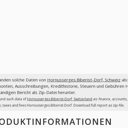
fanden solche Daten von
Hornusserges.Biberist-Dorf, Schweiz
als
onten, Ausschreibungen, Kredithistorie, Steuern und Gebühren H
tändigen Bericht als Zip-Datei herunter.
und such data of
Hornusserges.Biberist-Dorf, Switzerland
as: finance, accounts
y, taxes and fees Hornusserges.Biberist-Dorf. Download full report as zip-file.
ODUKTINFORMATIONEN