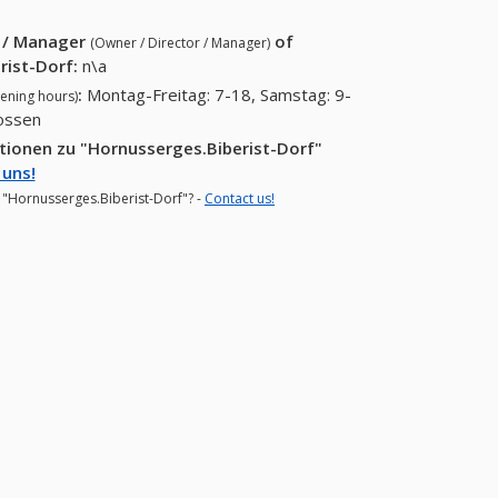
r / Manager
of
(Owner / Director / Manager)
rist-Dorf
:
n\a
:
Montag-Freitag: 7-18, Samstag: 9-
ening hours)
lossen
tionen zu "Hornusserges.Biberist-Dorf"
 uns!
r "Hornusserges.Biberist-Dorf"? -
Contact us!