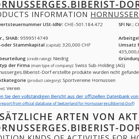
RNUSSERGES.BIBERIST-DO
ODUCTS INFORMATION
HORNUSSER
ertsteuernummer USt-IdNr:
CHE-501.184.472
SFI Nr.:
C
r., SHAB:
9599514749
Arbeitg
-oder Stammkapital
:
320,000 CHF
Umsatz f
(capital)
435,000,
tbeurteilung
:
Niedrig
Gründun
(credit rating)
typ der Firma
:
Swiss Sub-Holding (AG)
(main type of company)
nusserges.Biberist-Dorf erstellte produkte wurden nicht gefund
ktkategorie
:
Sportvereine Hornussen
(product category)
:
Verein
pe)
en Sie den vollständigen Bericht aus der offiziellen Datenbank vo
l report from official database of Switzerland for Hornusserges.Biberist-Dorf)
SÄTZLICHE ARTEN VON AKT
RNUSSERGES.BIBERIST-DO
ITION KINDS OF ACTIVITIES FOR 