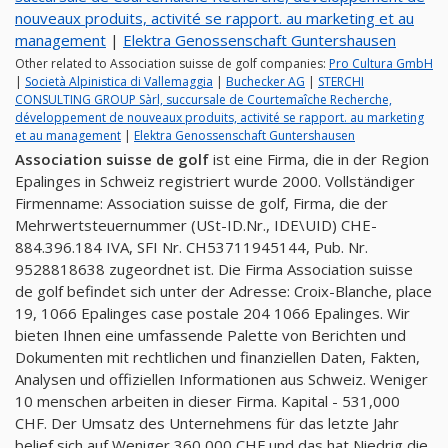
nouveaux produits, activité se rapport. au marketing et au
management
|
Elektra Genossenschaft Guntershausen
Other related to Association suisse de golf companies:
Pro Cultura GmbH
|
Società Alpinistica di Vallemaggia
|
Buchecker AG
|
STERCHI
CONSULTING GROUP Sàrl, succursale de Courtemaîche Recherche,
développement de nouveaux produits, activité se rapport. au marketing
et au management
|
Elektra Genossenschaft Guntershausen
Association suisse de golf
ist eine Firma, die in der Region
Epalinges in Schweiz registriert wurde 2000. Vollständiger
Firmenname: Association suisse de golf, Firma, die der
Mehrwertsteuernummer (USt-ID.Nr., IDE\UID) CHE-
884.396.184 IVA, SFI Nr. CH53711945144, Pub. Nr.
9528818638 zugeordnet ist. Die Firma Association suisse
de golf befindet sich unter der Adresse: Croix-Blanche, place
19, 1066 Epalinges case postale 204 1066 Epalinges. Wir
bieten Ihnen eine umfassende Palette von Berichten und
Dokumenten mit rechtlichen und finanziellen Daten, Fakten,
Analysen und offiziellen Informationen aus Schweiz. Weniger
10 menschen arbeiten in dieser Firma. Kapital - 531,000
CHF. Der Umsatz des Unternehmens für das letzte Jahr
belief sich auf Weniger 360,000 CHF und das hat Niedrig die