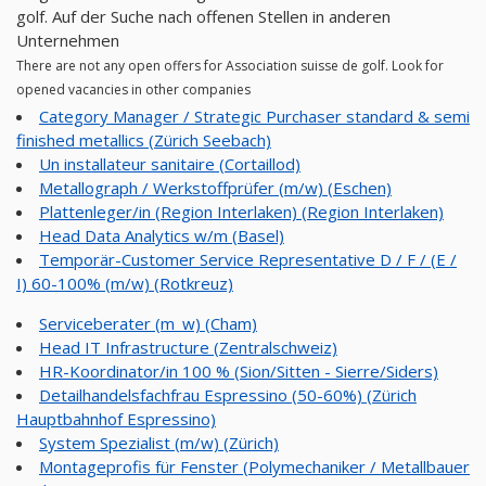
golf. Auf der Suche nach offenen Stellen in anderen
Unternehmen
There are not any open offers for Association suisse de golf. Look for
opened vacancies in other companies
Category Manager / Strategic Purchaser standard & semi
finished metallics (Zürich Seebach)
Un installateur sanitaire (Cortaillod)
Metallograph / Werkstoffprüfer (m/w) (Eschen)
Plattenleger/in (Region Interlaken) (Region Interlaken)
Head Data Analytics w/m (Basel)
Temporär-Customer Service Representative D / F / (E /
I) 60-100% (m/w) (Rotkreuz)
Serviceberater (m_w) (Cham)
Head IT Infrastructure (Zentralschweiz)
HR-Koordinator/in 100 % (Sion/Sitten - Sierre/Siders)
Detailhandelsfachfrau Espressino (50-60%) (Zürich
Hauptbahnhof Espressino)
System Spezialist (m/w) (Zürich)
Montageprofis für Fenster (Polymechaniker / Metallbauer