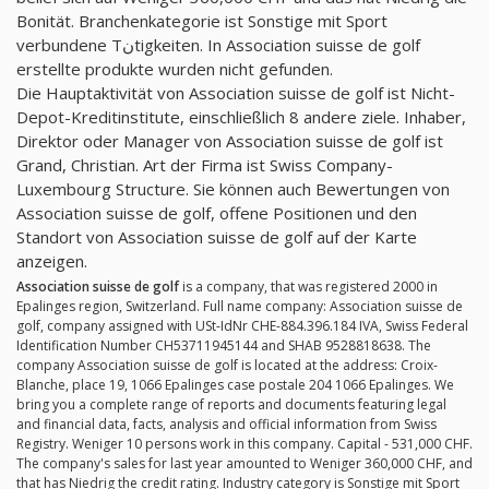
Bonität. Branchenkategorie ist Sonstige mit Sport
verbundene Tنtigkeiten. In Association suisse de golf
erstellte produkte wurden nicht gefunden.
Die Hauptaktivität von Association suisse de golf ist Nicht-
Depot-Kreditinstitute, einschließlich 8 andere ziele. Inhaber,
Direktor oder Manager von Association suisse de golf ist
Grand, Christian. Art der Firma ist Swiss Company-
Luxembourg Structure. Sie können auch Bewertungen von
Association suisse de golf, offene Positionen und den
Standort von Association suisse de golf auf der Karte
anzeigen.
Association suisse de golf
is a company, that was registered 2000 in
Epalinges region, Switzerland. Full name company: Association suisse de
golf, company assigned with USt-IdNr CHE-884.396.184 IVA, Swiss Federal
Identification Number CH53711945144 and SHAB 9528818638. The
company Association suisse de golf is located at the address: Croix-
Blanche, place 19, 1066 Epalinges case postale 204 1066 Epalinges. We
bring you a complete range of reports and documents featuring legal
and financial data, facts, analysis and official information from Swiss
Registry. Weniger 10 persons work in this company. Capital - 531,000 CHF.
The company's sales for last year amounted to Weniger 360,000 CHF, and
that has Niedrig the credit rating. Industry category is Sonstige mit Sport