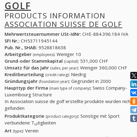
GOLF
PRODUCTS INFORMATION
ASSOCIATION SUISSE DE GOLF
Mehrwertsteuernummer USt-IdNr:
CHE-884.396.184 IVA
SFI Nr.:
CH53711945144
Pub. Nr., SHAB:
9528818638
Arbeitgeber
:
Weniger 10
(employees)
Grund-oder Stammkapital
:
531,000 CHF
(capital)
Umsatz für das Jahr
:
Weniger 360,000 CHF
(sales, per year)
Kreditbeurteilung
:
Niedrig
(credit rating)
Gründungsjahr
:
Gegründet in 2000
(foundation year)
Haupttyp der Firma
:
Swiss Company-
(main type of company)
Luxembourg Structure
In Association suisse de golf erstellte produkte wurden nicht
gefunden
Produktkategorie
:
Sonstige mit Sport
(product category)
verbundene Tنtigkeiten
Art
:
Verein
(type)