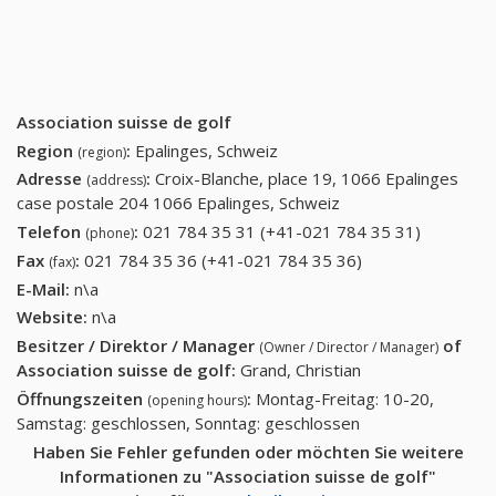
Association suisse de golf
Region
:
Epalinges, Schweiz
(region)
Adresse
:
Croix-Blanche, place 19, 1066 Epalinges
(address)
case postale 204 1066 Epalinges, Schweiz
Telefon
:
021 784 35 31 (+41-021 784 35 31)
021 784
(phone)
35 31
Fax
:
021 784 35 36 (+41-021 784 35 36)
021 784 35 36
(fax)
(+41-021
(+41-021 784 35
E-Mail:
n\a
784 35
36)
Website:
n\a
31)
Besitzer / Direktor / Manager
of
(Owner / Director / Manager)
Association suisse de golf
:
Grand, Christian
Öffnungszeiten
:
Montag-Freitag: 10-20,
(opening hours)
Samstag: geschlossen, Sonntag: geschlossen
Haben Sie Fehler gefunden oder möchten Sie weitere
Informationen zu "Association suisse de golf"