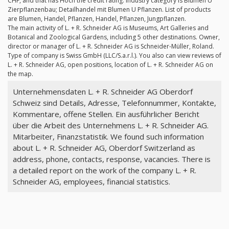
CHF, and that has Hoch the credit rating. Industry category is Blumen U
Zierpflanzenbau; Detailhandel mit Blumen U Pflanzen. List of products
are Blumen, Handel, Pflanzen, Handel, Pflanzen, Jungpflanzen.
The main activity of L. + R. Schneider AG is Museums, Art Galleries and
Botanical and Zoological Gardens, including 5 other destinations. Owner,
director or manager of L. + R. Schneider AG is Schneider-Müller, Roland.
Type of company is Swiss GmbH (LLC/S.a.r.l.). You also can view reviews of
L. + R. Schneider AG, open positions, location of L. + R. Schneider AG on
the map.
Unternehmensdaten L. + R. Schneider AG Oberdorf
Schweiz sind Details, Adresse, Telefonnummer, Kontakte,
Kommentare, offene Stellen. Ein ausführlicher Bericht
über die Arbeit des Unternehmens L. + R. Schneider AG.
Mitarbeiter, Finanzstatistik. We found such information
about L. + R. Schneider AG, Oberdorf Switzerland as
address, phone, contacts, response, vacancies. There is
a detailed report on the work of the company L. + R.
Schneider AG, employees, financial statistics.