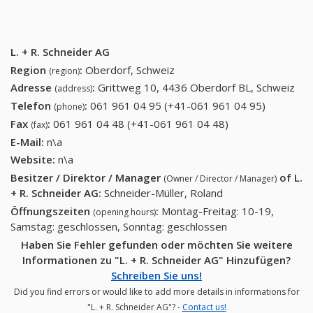
L. + R. Schneider AG
Region
:
Oberdorf, Schweiz
(region)
Adresse
:
Grittweg 10, 4436 Oberdorf BL, Schweiz
(address)
Telefon
:
061 961 04 95 (+41-061 961 04 95)
061 961
(phone)
04 95
Fax
:
061 961 04 48 (+41-061 961 04 48)
061 961 04 48
(fax)
(+41-061
(+41-061 961 04
E-Mail:
n\a
961 04
48)
Website:
n\a
95)
Besitzer / Direktor / Manager
of
L.
(Owner / Director / Manager)
+ R. Schneider AG
:
Schneider-Müller, Roland
Öffnungszeiten
:
Montag-Freitag: 10-19,
(opening hours)
Samstag: geschlossen, Sonntag: geschlossen
Haben Sie Fehler gefunden oder möchten Sie weitere
Informationen zu "L. + R. Schneider AG" Hinzufügen?
Schreiben Sie uns!
Did you find errors or would like to add more details in informations for
"L. + R. Schneider AG"? -
Contact us!