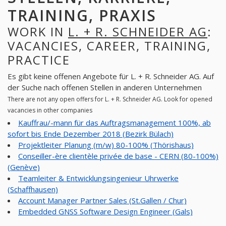
TRAINING, PRAXIS
WORK IN
L. + R. SCHNEIDER AG
:
VACANCIES, CAREER, TRAINING,
PRACTICE
Es gibt keine offenen Angebote für L. + R. Schneider AG. Auf
der Suche nach offenen Stellen in anderen Unternehmen
There are not any open offers for L. + R. Schneider AG. Look for opened
vacancies in other companies
Kauffrau/-mann für das Auftragsmanagement 100%, ab
sofort bis Ende Dezember 2018 (Bezirk Bülach)
Projektleiter Planung (m/w) 80-100% (Thörishaus)
Conseiller-ère clientèle privée de base - CERN (80-100%)
(Genève)
Teamleiter & Entwicklungsingenieur Uhrwerke
(Schaffhausen)
Account Manager Partner Sales (St.Gallen / Chur)
Embedded GNSS Software Design Engineer (Gals)