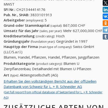
MWST
SFI Nr.:
CH21344414176
Pub. Nr., SHAB:
3833101913
Arbeitgeber
:
5
(employees)
Grund-oder Stammkapital
:
867,000 CHF
(capital)
Umsatz für das Jahr
:
Mehr 627,000,000 CHF
(sales, per year)
Kreditbeurteilung
:
Hoch
(credit rating)
Gründungsjahr
:
Gegründet in 1997
(foundation year)
Haupttyp der Firma
:
Swiss GmbH
(main type of company)
(LLC/S.a.r.l.)
Blumen, Handel, Pflanzen, Handel, Pflanzen, Jungpflanzen
Produktkategorie
:
Blumen U
(product category)
Zierpflanzenbau; Detailhandel mit Blumen U Pflanzen
Art
:
Aktiengesellschaft (AG)
(type)
Erhalten Sie den vollständigen Bericht aus der offiziellen
Datenbank von Schweiz für L. + R. Schneider AG
(Get full report from official database of Switzerland for L. + R. Schneider
AG)
ZUSÄTZLICHE ARTEN VON