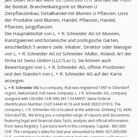
die Bonität. Branchenkategorie ist Blumen U
Zierpflanzenbau; Detailhandel mit Blumen U Pflanzen. Liste
der Produkte sind Blumen, Handel, Pflanzen, Handel,
Pflanzen, Jungpflanzen.
Die Hauptaktivität von L. + R. Schneider AG ist Museen,
Kunstgalerien und botanische und zoologische Gärten,
einschließlich 5 andere ziele. Inhaber, Direktor oder Manager
von L. + R. Schneider AG ist Schneider-Müller, Roland. Art der
Firma ist Swiss GmbH (LLC/S.a.r.l.). Sie können auch
Bewertungen von L. + R. Schneider AG, offene Positionen
und den Standort von L. + R. Schneider AG auf der Karte
anzeigen.
L. + R. Schneider AG
is a company, that was registered 1997 in Oberdorf
region, Switzerland. Full name company: L. + R. Schneider AG, company
assigned with USt-IdNr CHE-990.381.134 MWST, Swiss Federal
Identification Number CH21344414176 and SHAB 3833101913. The
company L. + R. Schneider AG is located at the address: Grittweg 10, 4436
Oberdorf BL. We bring you a complete range of reports and documents
featuring legal and financial data, facts, analysis and official information
from Swiss Registry. 5 persons work in this company. Capital - 867,000
CHF. The company's sales for last year amounted to Mehr 627,000,000