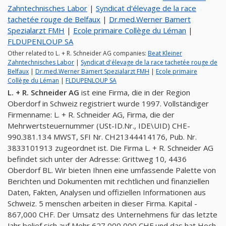
Zahntechnisches Labor
|
Syndicat d'élevage de la race
tachetée rouge de Belfaux
|
Dr.med.Werner Bamert
Spezialarzt FMH
|
Ecole primaire Collège du Léman
|
FLDUPENLOUP SA
Other related to L. + R. Schneider AG companies:
Beat Kleiner
Zahntechnisches Labor
|
Syndicat d'élevage de la race tachetée rouge de
Belfaux
|
Dr.med.Werner Bamert Spezialarzt FMH
|
Ecole primaire
Collège du Léman
|
FLDUPENLOUP SA
L. + R. Schneider AG
ist eine Firma, die in der Region
Oberdorf in Schweiz registriert wurde 1997. Vollständiger
Firmenname: L. + R. Schneider AG, Firma, die der
Mehrwertsteuernummer (USt-ID.Nr., IDE\UID) CHE-
990.381.134 MWST, SFI Nr. CH21344414176, Pub. Nr.
3833101913 zugeordnet ist. Die Firma L. + R. Schneider AG
befindet sich unter der Adresse: Grittweg 10, 4436
Oberdorf BL. Wir bieten Ihnen eine umfassende Palette von
Berichten und Dokumenten mit rechtlichen und finanziellen
Daten, Fakten, Analysen und offiziellen Informationen aus
Schweiz. 5 menschen arbeiten in dieser Firma. Kapital -
867,000 CHF. Der Umsatz des Unternehmens für das letzte
Jahr belief sich auf Mehr 627,000,000 CHF und das hat Hoch