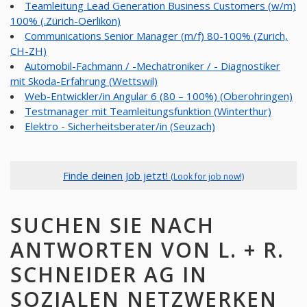
Teamleitung Lead Generation Business Customers (w/m)
100% (.Zürich-Oerlikon)
Communications Senior Manager (m/f) 80-100% (Zurich,
CH-ZH)
Automobil-Fachmann / -Mechatroniker / - Diagnostiker
mit Skoda-Erfahrung (Wettswil)
Web-Entwickler/in Angular 6 (80 – 100%) (Oberohringen)
Testmanager mit Teamleitungsfunktion (Winterthur)
Elektro - Sicherheitsberater/in (Seuzach)
Finde deinen Job jetzt!
(Look for job now!)
SUCHEN SIE NACH
ANTWORTEN VON L. + R.
SCHNEIDER AG IN
SOZIALEN NETZWERKEN