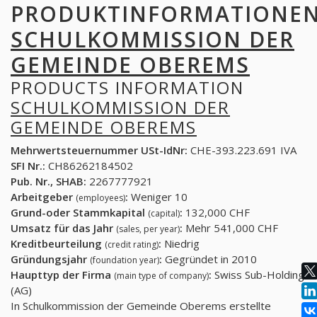
PRODUKTINFORMATIONE
SCHULKOMMISSION DER
GEMEINDE OBEREMS
PRODUCTS INFORMATION
SCHULKOMMISSION DER
GEMEINDE OBEREMS
Mehrwertsteuernummer USt-IdNr:
CHE-393.223.691 IVA
SFI Nr.:
CH86262184502
Pub. Nr., SHAB:
2267777921
Arbeitgeber
:
Weniger 10
(employees)
Grund-oder Stammkapital
:
132,000 CHF
(capital)
Umsatz für das Jahr
:
Mehr 541,000 CHF
(sales, per year)
Kreditbeurteilung
:
Niedrig
(credit rating)
Gründungsjahr
:
Gegründet in 2010
(foundation year)
Haupttyp der Firma
:
Swiss Sub-Holding
(main type of company)
(AG)
In Schulkommission der Gemeinde Oberems erstellte