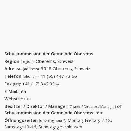
Schulkommission der Gemeinde Oberems
Region
:
Oberems, Schweiz
(region)
Adresse
:
3948 Oberems, Schweiz
(address)
Telefon
:
+41 (55) 447 73 66
+41 (55) 447 73 66
(phone)
Fax
:
+41 (17) 342 33 41
+41 (17) 342 33 41
(fax)
E-Mail:
n\a
Website:
n\a
Besitzer / Direktor / Manager
of
(Owner / Director / Manager)
Schulkommission der Gemeinde Oberems
:
n\a
Öffnungszeiten
:
Montag-Freitag: 7-18,
(opening hours)
Samstag: 10-16, Sonntag: geschlossen