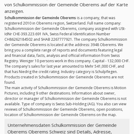
von Schulkommission der Gemeinde Oberems auf der Karte
anzeigen.
Schulkommission der Gemeinde Oberems
is a company, that was
registered 2010 in Oberems region, Switzerland. Full name company:
Schulkommission der Gemeinde Oberems, company assigned with USt-
IdNr CHE-393.223.691 IVA, Swiss Federal Identification Number
CH86262184502 and SHAB 2267777921. The company Schulkommission
der Gemeinde Oberems is located at the address: 3948 Oberems. We
bring you a complete range of reports and documents featuring legal
and financial data, facts, analysis and official information from Swiss
Registry. Weniger 10 persons work in this company. Capital - 132,000 CHF.
The company's sales for last year amounted to Mehr 541,000 CHF, and
that has Niedrig the credit rating. Industry category is Schulpflegen.
Products created in Schulkommission der Gemeinde Oberems are not
found.
The main activity of Schulkommission der Gemeinde Oberems is Motion
Pictures, including 9 other destinations. Information about owner,
director or manager of Schulkommission der Gemeinde Oberems is not
available. Type of company is Swiss Sub-Holding (AG). You also can view
reviews of Schulkommission der Gemeinde Oberems, open positions,
location of Schulkommission der Gemeinde Oberems on the map.
Unternehmensdaten Schulkommission der Gemeinde
Oberems Oberems Schweiz sind Details, Adresse,