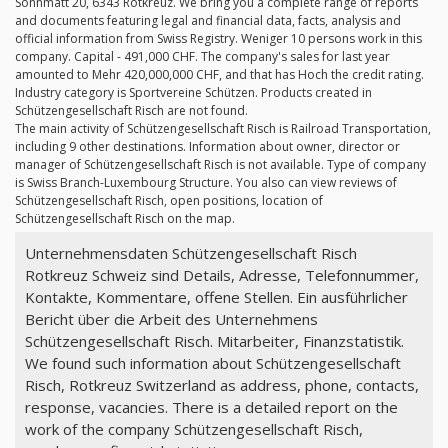
Sonnmatt 20, 6343 Rotkreuz. We bring you a complete range of reports
and documents featuring legal and financial data, facts, analysis and
official information from Swiss Registry. Weniger 10 persons work in this
company. Capital - 491,000 CHF. The company's sales for last year
amounted to Mehr 420,000,000 CHF, and that has Hoch the credit rating.
Industry category is Sportvereine Schützen. Products created in
Schützengesellschaft Risch are not found.
The main activity of Schützengesellschaft Risch is Railroad Transportation,
including 9 other destinations. Information about owner, director or
manager of Schützengesellschaft Risch is not available. Type of company
is Swiss Branch-Luxembourg Structure. You also can view reviews of
Schützengesellschaft Risch, open positions, location of
Schützengesellschaft Risch on the map.
Unternehmensdaten Schützengesellschaft Risch
Rotkreuz Schweiz sind Details, Adresse, Telefonnummer,
Kontakte, Kommentare, offene Stellen. Ein ausführlicher
Bericht über die Arbeit des Unternehmens
Schützengesellschaft Risch. Mitarbeiter, Finanzstatistik.
We found such information about Schützengesellschaft
Risch, Rotkreuz Switzerland as address, phone, contacts,
response, vacancies. There is a detailed report on the
work of the company Schützengesellschaft Risch,