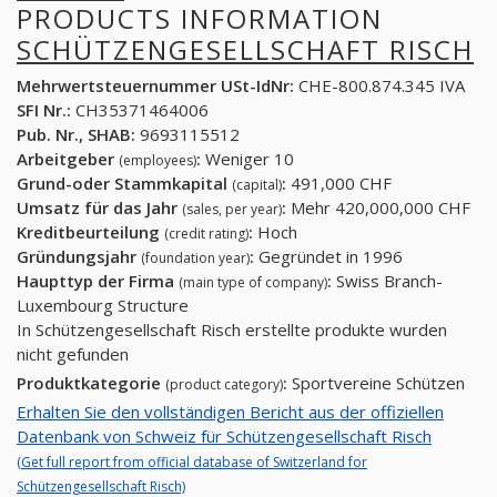
PRODUCTS INFORMATION
SCHÜTZENGESELLSCHAFT RISCH
Mehrwertsteuernummer USt-IdNr:
CHE-800.874.345 IVA
SFI Nr.:
CH35371464006
Pub. Nr., SHAB:
9693115512
Arbeitgeber
:
Weniger 10
(employees)
Grund-oder Stammkapital
:
491,000 CHF
(capital)
Umsatz für das Jahr
:
Mehr 420,000,000 CHF
(sales, per year)
Kreditbeurteilung
:
Hoch
(credit rating)
Gründungsjahr
:
Gegründet in 1996
(foundation year)
Haupttyp der Firma
:
Swiss Branch-
(main type of company)
Luxembourg Structure
In Schützengesellschaft Risch erstellte produkte wurden
nicht gefunden
Produktkategorie
:
Sportvereine Schützen
(product category)
Erhalten Sie den vollständigen Bericht aus der offiziellen
Datenbank von Schweiz für Schützengesellschaft Risch
(Get full report from official database of Switzerland for
Schützengesellschaft Risch)