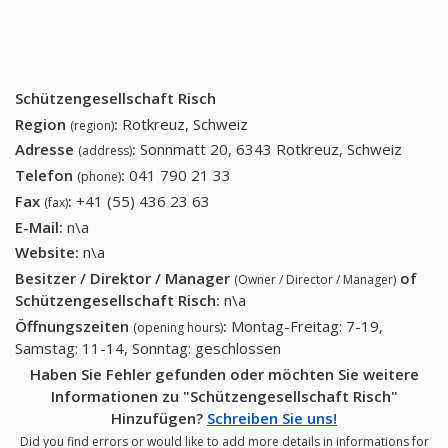
Schützengesellschaft Risch
Region
:
Rotkreuz, Schweiz
(region)
Adresse
:
Sonnmatt 20, 6343 Rotkreuz, Schweiz
(address)
Telefon
:
041 790 21 33
041 790 21 33
(phone)
Fax
:
+41 (55) 436 23 63
+41 (55) 436 23 63
(fax)
E-Mail:
n\a
Website:
n\a
Besitzer / Direktor / Manager
of
(Owner / Director / Manager)
Schützengesellschaft Risch
:
n\a
Öffnungszeiten
:
Montag-Freitag: 7-19,
(opening hours)
Samstag: 11-14, Sonntag: geschlossen
Haben Sie Fehler gefunden oder möchten Sie weitere
Informationen zu "Schützengesellschaft Risch"
Hinzufügen?
Schreiben Sie uns!
Did you find errors or would like to add more details in informations for