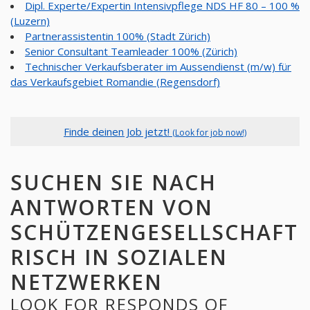
Dipl. Experte/Expertin Intensivpflege NDS HF 80 – 100 %
(Luzern)
Partnerassistentin 100% (Stadt Zürich)
Senior Consultant Teamleader 100% (Zürich)
Technischer Verkaufsberater im Aussendienst (m/w) für
das Verkaufsgebiet Romandie (Regensdorf)
Finde deinen Job jetzt!
(Look for job now!)
SUCHEN SIE NACH
ANTWORTEN VON
SCHÜTZENGESELLSCHAFT
RISCH IN SOZIALEN
NETZWERKEN
LOOK FOR RESPONDS OF