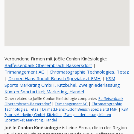
Verbundene Firmen mit Joëlle Conlon Kinésiologie:
Raiffeisenbank Oberembrach-Bassersdorf
|
Trimanagement AG
|
Chromatographie Technologies, Tetaz
|
Dr.med.Hans Rudolf Beusch Spezialarzt FMH
|
KSM
Sports Marketing GmbH, Kitzbühel, Zweigniederlassung
Künten Sportartikel; Marketing, Handel
Other related to Joëlle Conlon Kinésiologie companies:
Raiffeisenbank
Oberembrach-Bassersdorf
|
Trimanagement AG
|
Chromatographie
Technologies, Tetaz
|
Dr.med.Hans Rudolf Beusch Spezialarzt FMH
|
KSM
Sports Marketing GmbH, Kitzbühel, Zweigniederlassung Künten
Sportartikel; Marketing, Handel
Joëlle Conlon Kinésiologie
ist eine Firma, die in der Region
St-Blaise in Schweiz registriert wurde 1989. Vollständiger