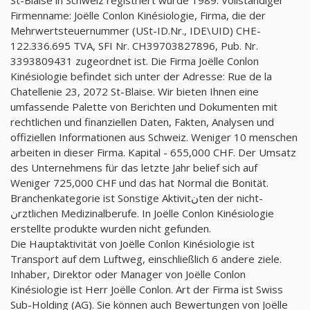
Firmenname: Joëlle Conlon Kinésiologie, Firma, die der
Mehrwertsteuernummer (USt-ID.Nr., IDE\UID) CHE-
122.336.695 TVA, SFI Nr. CH39703827896, Pub. Nr.
3393809431 zugeordnet ist. Die Firma Joëlle Conlon
Kinésiologie befindet sich unter der Adresse: Rue de la
Chatellenie 23, 2072 St-Blaise. Wir bieten Ihnen eine
umfassende Palette von Berichten und Dokumenten mit
rechtlichen und finanziellen Daten, Fakten, Analysen und
offiziellen Informationen aus Schweiz. Weniger 10 menschen
arbeiten in dieser Firma. Kapital - 655,000 CHF. Der Umsatz
des Unternehmens für das letzte Jahr belief sich auf
Weniger 725,000 CHF und das hat Normal die Bonität.
Branchenkategorie ist Sonstige Aktivitنten der nicht-
نrztlichen Medizinalberufe. In Joëlle Conlon Kinésiologie
erstellte produkte wurden nicht gefunden.
Die Hauptaktivität von Joëlle Conlon Kinésiologie ist
Transport auf dem Luftweg, einschließlich 6 andere ziele.
Inhaber, Direktor oder Manager von Joëlle Conlon
Kinésiologie ist Herr Joëlle Conlon. Art der Firma ist Swiss
Sub-Holding (AG). Sie können auch Bewertungen von Joëlle