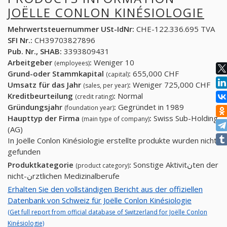
JOËLLE CONLON KINÉSIOLOGIE
Mehrwertsteuernummer USt-IdNr:
CHE-122.336.695 TVA
SFI Nr.:
CH39703827896
Pub. Nr., SHAB:
3393809431
Arbeitgeber
:
Weniger 10
(employees)
Grund-oder Stammkapital
:
655,000 CHF
(capital)
Umsatz für das Jahr
:
Weniger 725,000 CHF
(sales, per year)
Kreditbeurteilung
:
Normal
(credit rating)
Gründungsjahr
:
Gegründet in 1989
(foundation year)
Haupttyp der Firma
:
Swiss Sub-Holding
(main type of company)
(AG)
In Joëlle Conlon Kinésiologie erstellte produkte wurden nicht
gefunden
Produktkategorie
:
Sonstige Aktivitنten der
(product category)
nicht-نrztlichen Medizinalberufe
Erhalten Sie den vollständigen Bericht aus der offiziellen
Datenbank von Schweiz für Joëlle Conlon Kinésiologie
(Get full report from official database of Switzerland for Joëlle Conlon
Kinésiologie)