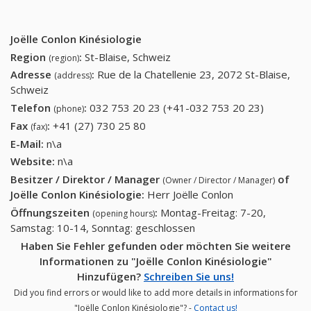
Joëlle Conlon Kinésiologie
Region
:
St-Blaise, Schweiz
(region)
Adresse
:
Rue de la Chatellenie 23, 2072 St-Blaise,
(address)
Schweiz
Telefon
:
032 753 20 23 (+41-032 753 20 23)
032 753
(phone)
20 23
Fax
:
+41 (27) 730 25 80
+41 (27) 730 25 80
(fax)
(+41-032
E-Mail:
n\a
753 20
Website:
n\a
23)
Besitzer / Direktor / Manager
of
(Owner / Director / Manager)
Joëlle Conlon Kinésiologie
:
Herr Joëlle Conlon
Öffnungszeiten
:
Montag-Freitag: 7-20,
(opening hours)
Samstag: 10-14, Sonntag: geschlossen
Haben Sie Fehler gefunden oder möchten Sie weitere
Informationen zu "Joëlle Conlon Kinésiologie"
Hinzufügen?
Schreiben Sie uns!
Did you find errors or would like to add more details in informations for
"Joëlle Conlon Kinésiologie"? -
Contact us!