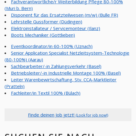
Fachverantwortliche/r Weiterbildung Pflege 80-100%
(Muri b. Bern)
Disponent für das Ersatzteilwesen (m/w) (Bulle FR)
Lehrstelle Gussformer (Düdingen)
Elektroinstallateur / Servicemonteur (Ilanz)
Boots Mechaniker (Gottlieben)
Eventkoordinator/in 60-100% (Uznach)
Senior Application Specialist Netzleitsystem-Technologie
(80-100%) (Aarau)
Sachbearbeiter/-in Zahlungsverkehr (Basel)
Betriebsleiter/-in Industrielle Montage 100% (Basel)
Leiter Warenbewirtschaftung, Stv. CCA-Marktleiter
(Pratteln)
Fachleiter/in Textil 100% (Bülach)
Finde deinen Job jetzt!
(Look for job now!)