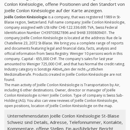
Conlon Kinésiologie, offene Positionen und den Standort von
Joëlle Conlon Kinésiologie auf der Karte anzeigen.
Joëlle Conlon Kinésiologie
is a company, that was registered 1989 in St-
Blaise region, Switzerland. Full name company: Joëlle Conlon Kinésiologie,
company assigned with USt-IdNr CHE-122.336.695 TVA, Swiss Federal
Identification Number CH39703827896 and SHAB 3393809431. The
company Joëlle Conlon Kinésiologie is located at the address: Rue de la
Chatellenie 23, 2072 St-Blaise. We bring you a complete range of reports
and documents featuring legal and financial data, facts, analysis and
official information from Swiss Registry. Weniger 10 persons work in this
company. Capital - 655,000 CHF. The company's sales for last year
amounted to Weniger 725,000 CHF, and that has Normal the credit rating.
Industry category is Sonstige Aktivitنten der nicht-نrztlichen
Medizinalberufe. Products created in Joëlle Conlon Kinésiologie are not
found.
The main activity of Joëlle Conlon Kinésiologie is Transportation by Air,
including 6 other destinations. Owner, director or manager of Joëlle
Conlon Kinésiologie is Herr Joëlle Conlon. Type of company is Swiss Sub-
Holding (AG). You also can view reviews of Joëlle Conlon Kinésiologie,
open positions, location of Joëlle Conlon Kinésiologie on the map.
Unternehmensdaten Joëlle Conlon Kinésiologie St-Blaise
Schweiz sind Details, Adresse, Telefonnummer, Kontakte,
Kommentare, offene Stellen. Ein ausführlicher Bericht