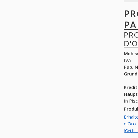
PR
PA
PR
D'
Mehrw
IVA
Pub. N
Grund
Kredi
Haupt
In Pis
Produ
Erhalt
d'Oro
(Get ful