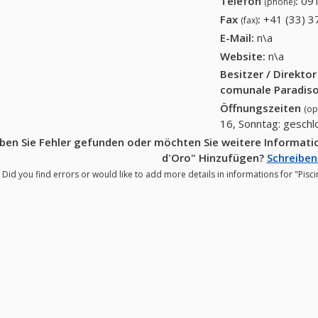
Telefon
:
091
(phone)
Fax
:
+41 (33) 3
(fax)
E-Mail:
n\a
Website:
n\a
Besitzer / Direkto
comunale Paradiso
Öffnungszeiten
(op
16, Sonntag: gesch
ben Sie Fehler gefunden oder möchten Sie weitere Informati
d'Oro" Hinzufügen?
Schreiben 
Did you find errors or would like to add more details in informations for "Pi