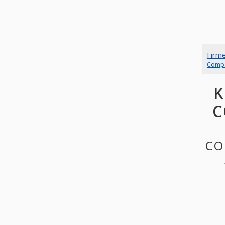
Firm
Comp
K
C
CO