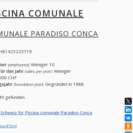
SCINA COMUNALE
OMUNALE PARADISO CONCA
H81423225719
eber
:
Weniger 10
(employees)
ür das Jahr
:
Weniger
(sales, per year)
000 CHF
gsjahr
:
Gegründet in 1988
(foundation year)
cht gefunden
n Schweiz für Piscina comunale Paradiso Conca
nca d'Oro)