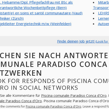
l. Hebamme/Dipl. Pflegefachfrau mit BSc als
Mitarb
rantwortliche Wochenbettpflege (Bern)
Transport
istant(e) en soins et santé communautaire (Vaud)
LEHRS
hniker (Zürich)
Lernen
jektleiter Energietechnik m/w (Weinfelden)
Autoer
Finde deinen Job jetzt!
(Look for 
CHEN SIE NACH ANTWORTE
MUNALE PARADISO CONCA 
TZWERKEN
OK FOR RESPONDS OF PISCINA CO
RO IN SOCIAL NETWORKS
Sie alle Kommentare für
Piscina comunale Paradiso Conca d'Oro
.
le Paradiso Conca d'Oro
. Piscina comunale Paradiso Conca d'Or
l the comments for
Piscina comunale Paradiso Conca d'Oro
. Leave a respond f