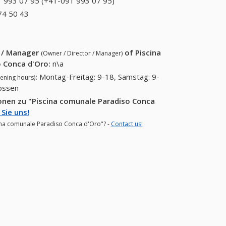
 993 07 95 (+41-091 993 07 95)
091 993 07 95
(+41-091 993 07
74 50 43
+41 (33) 374 50 43
95)
r / Manager
of
Piscina
(Owner / Director / Manager)
 Conca d'Oro
:
n\a
:
Montag-Freitag: 9-18, Samstag: 9-
ening hours)
lossen
onen zu "Piscina comunale Paradiso Conca
Sie uns!
scina comunale Paradiso Conca d'Oro"? -
Contact us!