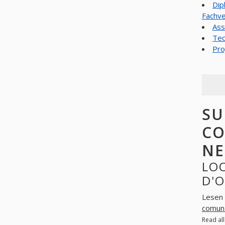
Dip
Fachve
Ass
Tec
Pro
SU
CO
NE
LO
D'O
Lesen 
comuna
Read al