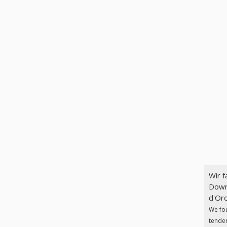
Wir 
Down
d'Oro
We fo
tender