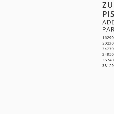
ZU
PI
ADD
PA
16290
202301
34239
349501
36740
381299