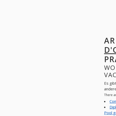
AR
D'
PR
WO
VAC
Es gib
ander
There a
Con
Dip
Pool g