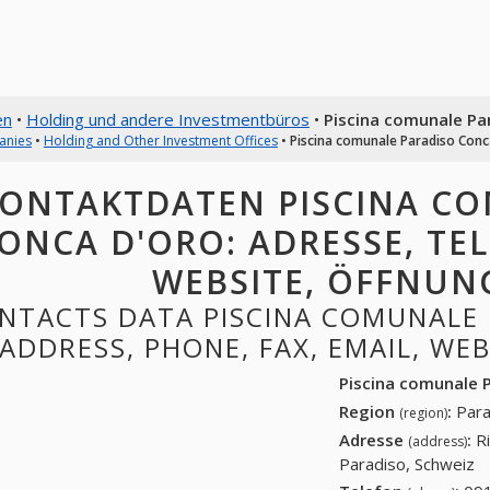
en
•
Holding und andere Investmentbüros
•
Piscina comunale Pa
anies
•
Holding and Other Investment Offices
•
Piscina comunale Paradiso Conc
ONTAKTDATEN PISCINA C
ONCA D'ORO: ADRESSE, TEL
WEBSITE, ÖFFNUN
NTACTS DATA PISCINA COMUNALE 
ADDRESS, PHONE, FAX, EMAIL, WE
Piscina comunale 
Region
:
Para
(region)
Adresse
:
R
(address)
Paradiso, Schweiz