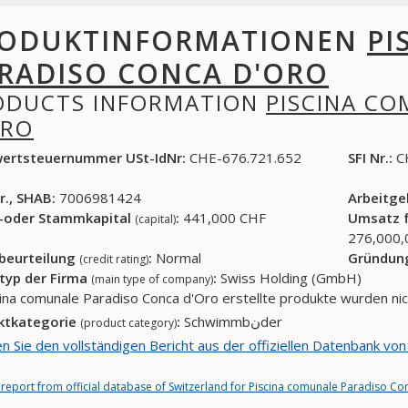
ODUKTINFORMATIONEN
PI
RADISO CONCA D'ORO
ODUCTS INFORMATION
PISCINA C
ORO
ertsteuernummer USt-IdNr:
CHE-676.721.652
SFI Nr.:
C
r., SHAB:
7006981424
Arbeitg
-oder Stammkapital
:
441,000 CHF
Umsatz f
(capital)
276,000,
tbeurteilung
:
Normal
Gründun
(credit rating)
typ der Firma
:
Swiss Holding (GmbH)
(main type of company)
cina comunale Paradiso Conca d'Oro erstellte produkte wurden ni
ktkategorie
:
Schwimmbنder
(product category)
en Sie den vollständigen Bericht aus der offiziellen Datenbank vo
l report from official database of Switzerland for Piscina comunale Paradiso Co