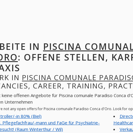
BEITE IN
PISCINA COMUNA
ORO
: OFFENE STELLEN, KAR
AXIS
RK IN
PISCINA COMUNALE PARADI
ANCIES, CAREER, TRAINING, PRACT
t keine offenen Angebote für Piscina comunale Paradiso Conca d'Or
en Unternehmen
re not any open offers for Piscina comunale Paradiso Conca d'Oro. Look for o
troller/-in 80% (Biel)
Direct
l. Pflegefachfrau/-mann und FaGe für Psychiatrie-
Healthcar
esucht! (Raum Winterthur / Wil)
Verkau