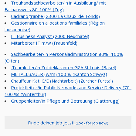
Treuhandsachbearbeiter/in in Ausbildung/ mit
Fachausweis 80-100% (Zug)
Cadranographe (2300 La Chaux-de-Fonds)
Gestionnaire en allocations familiales (Région
lausannoise)
IT Business Analyst (2000 Neuchâtel)
Mitarbeiter IT m/w (Frauenfeld)
Sachbearbeiter/in Personaladministration 80% -100%
(Olten)
.Teamleiter/in Zolldeklaranten GZA St.Louis (Basel)
METALLBAUER (w/m) 100 % (Kanton Schwyz)
Chauffeur Kat. C/E (Nachtarbeit) (Zürcher Furttal)
Projektleiter/in Public Networks and Service Delivery (70-
100 %) (Winterthur)
Gruppenleiter/in Pflege und Betreuung (Glattbrugg)
Finde deinen Job jetzt!
(Look for job now!)