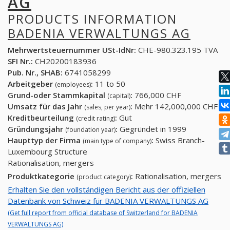
AG
PRODUCTS INFORMATION
BADENIA VERWALTUNGS AG
Mehrwertsteuernummer USt-IdNr:
CHE-980.323.195 TVA
SFI Nr.:
CH20200183936
Pub. Nr., SHAB:
6741058299
Arbeitgeber
:
11 to 50
(employees)
Grund-oder Stammkapital
:
766,000 CHF
(capital)
Umsatz für das Jahr
:
Mehr 142,000,000 CHF
(sales, per year)
Kreditbeurteilung
:
Gut
(credit rating)
Gründungsjahr
:
Gegründet in 1999
(foundation year)
Haupttyp der Firma
:
Swiss Branch-
(main type of company)
Luxembourg Structure
Rationalisation, mergers
Produktkategorie
:
Rationalisation, mergers
(product category)
Erhalten Sie den vollständigen Bericht aus der offiziellen
Datenbank von Schweiz für BADENIA VERWALTUNGS AG
(Get full report from official database of Switzerland for BADENIA
VERWALTUNGS AG)