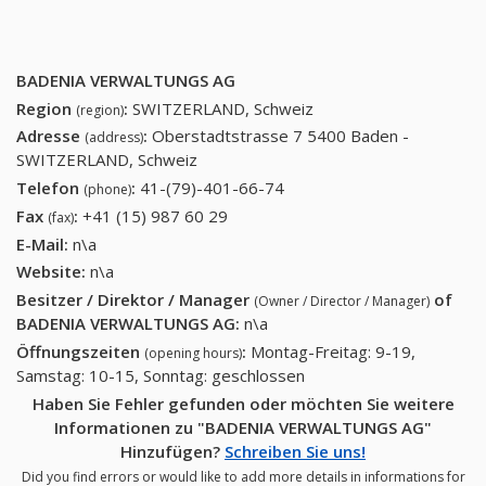
BADENIA VERWALTUNGS AG
Region
:
SWITZERLAND, Schweiz
(region)
Adresse
:
Oberstadtstrasse 7 5400 Baden -
(address)
SWITZERLAND, Schweiz
Telefon
:
41-(79)-401-66-74
41-(79)-401-66-74
(phone)
Fax
:
+41 (15) 987 60 29
+41 (15) 987 60 29
(fax)
E-Mail:
n\a
Website:
n\a
Besitzer / Direktor / Manager
of
(Owner / Director / Manager)
BADENIA VERWALTUNGS AG
:
n\a
Öffnungszeiten
:
Montag-Freitag: 9-19,
(opening hours)
Samstag: 10-15, Sonntag: geschlossen
Haben Sie Fehler gefunden oder möchten Sie weitere
Informationen zu "BADENIA VERWALTUNGS AG"
Hinzufügen?
Schreiben Sie uns!
Did you find errors or would like to add more details in informations for