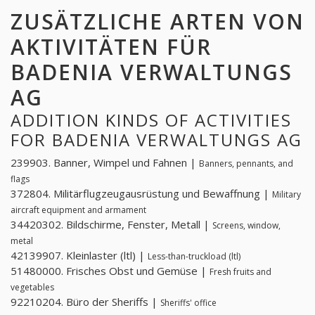
ZUSÄTZLICHE ARTEN VON
AKTIVITÄTEN FÜR
BADENIA VERWALTUNGS
AG
ADDITION KINDS OF ACTIVITIES
FOR BADENIA VERWALTUNGS AG
239903. Banner, Wimpel und Fahnen |
Banners, pennants, and
flags
372804. Militärflugzeugausrüstung und Bewaffnung |
Military
aircraft equipment and armament
34420302. Bildschirme, Fenster, Metall |
Screens, window,
metal
42139907. Kleinlaster (ltl) |
Less-than-truckload (ltl)
51480000. Frisches Obst und Gemüse |
Fresh fruits and
vegetables
92210204. Büro der Sheriffs |
Sheriffs' office