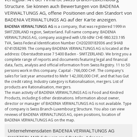
Structure. Sie können auch Bewertungen von BADENIA
VERWALTUNGS AG, offene Positionen und den Standort von
BADENIA VERWALTUNGS AG auf der Karte anzeigen.
BADENIA VERWALTUNGS AG
is a company, that was registered 1999 in
SWITZERLAND region, Switzerland. Full name company: BADENIA
VERWALTUNGS AG, company assigned with USt-IdNr CHE-980.323.195
TVA, Swiss Federal Identification Number CH20200183936 and SHAB
6741058299. The company BADENIA VERWALTUNGS AG is located at the
address: Oberstadtstrasse 7 5400 Baden - SWITZERLAND. We bring you a
complete range of reports and documents featuring legal and financial
data, facts, analysis and official information from Swiss Registry. 11 to 50
persons work in this company. Capital - 766,000 CHF. The company's
sales for last year amounted to Mehr 142,000,000 CHF, and that has Gut
the credit rating. Industry category is Rationalisation, mergers. List of
products are Rationalisation, mergers.
The main activity of BADENIA VERWALTUNGS AG is Food and Kindred
Products, including 6 other destinations. Information about owner,
director or manager of BADENIA VERWALTUNGS AG is not available. Type
of company is Swiss Branch-Luxembourg Structure. You also can view
reviews of BADENIA VERWALTUNGS AG, open positions, location of
BADENIA VERWALTUNGS AG on the map.
Unternehmensdaten BADENIA VERWALTUNGS AG