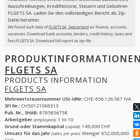
Ausschreibungen, Kredithistorie, Steuern und Gebühren
FLGETS SA. Laden Sie den vollständigen Bericht als Zip-
Datei herunter.
We found such data of
FLGETS SA, Switzerland
as: finance, accounts,
vacancies. Download bank accounts, tenders, credit history, taxes and
fees FLGETS SA. Download full report as zip-file.
PRODUKTINFORMATIONE
FLGETS SA
PRODUCTS INFORMATION
FLGETS SA
Mehrwertsteuernummer USt-IdNr:
CHE-656.126.567 IVA
SFI Nr.:
CH50121006313
Pub. Nr., SHAB:
8785856758
Arbeitgeber
:
1 to 10
(employees)
Grund-oder Stammkapital
:
149,000 CHF
(capital)
Umsatz für das Jahr
:
Weniger 652,000,000
(sales, per year)