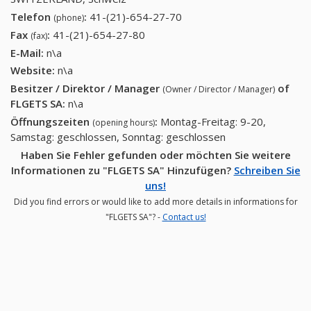
Telefon
:
41-(21)-654-27-70
41-(21)-654-27-70
(phone)
Fax
:
41-(21)-654-27-80
41-(21)-654-27-80
(fax)
E-Mail:
n\a
Website:
n\a
Besitzer / Direktor / Manager
of
(Owner / Director / Manager)
FLGETS SA
:
n\a
Öffnungszeiten
:
Montag-Freitag: 9-20,
(opening hours)
Samstag: geschlossen, Sonntag: geschlossen
Haben Sie Fehler gefunden oder möchten Sie weitere
Informationen zu "FLGETS SA" Hinzufügen?
Schreiben Sie
uns!
Did you find errors or would like to add more details in informations for
"FLGETS SA"? -
Contact us!