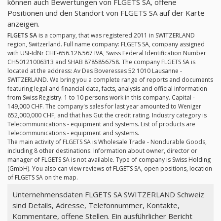
können auch Bewertungen von FLGETS SA, offene
Positionen und den Standort von FLGETS SA auf der Karte
anzeigen.
FLGETS SA
is a company, that was registered 2011 in SWITZERLAND
region, Switzerland. Full name company: FLGETS SA, company assigned
with USt-IdNr CHE-656.126.567 IVA, Swiss Federal Identification Number
CH50121006313 and SHAB 8785856758. The company FLGETS SA is
located at the address: Av Des Boveresses 52 1010 Lausanne -
SWITZERLAND. We bring you a complete range of reports and documents
featuring legal and financial data, facts, analysis and official information
from Swiss Registry. 1 to 10 persons work in this company. Capital -
149,000 CHF. The company's sales for last year amounted to Weniger
652,000,000 CHF, and that has Gut the credit rating. Industry category is
Telecommunications - equipment and systems. List of products are
Telecommunications - equipment and systems.
The main activity of FLGETS SA is Wholesale Trade - Nondurable Goods,
including 8 other destinations. Information about owner, director or
manager of FLGETS SA is not available. Type of company is Swiss Holding
(GmbH). You also can view reviews of FLGETS SA, open positions, location
of FLGETS SA on the map.
Unternehmensdaten FLGETS SA SWITZERLAND Schweiz
sind Details, Adresse, Telefonnummer, Kontakte,
Kommentare, offene Stellen. Ein ausführlicher Bericht