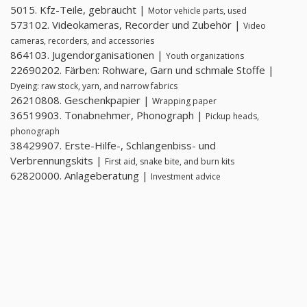
5015. Kfz-Teile, gebraucht |
Motor vehicle parts, used
573102. Videokameras, Recorder und Zubehör |
Video
cameras, recorders, and accessories
864103. Jugendorganisationen |
Youth organizations
22690202. Färben: Rohware, Garn und schmale Stoffe |
Dyeing: raw stock, yarn, and narrow fabrics
26210808. Geschenkpapier |
Wrapping paper
36519903. Tonabnehmer, Phonograph |
Pickup heads,
phonograph
38429907. Erste-Hilfe-, Schlangenbiss- und
Verbrennungskits |
First aid, snake bite, and burn kits
62820000. Anlageberatung |
Investment advice