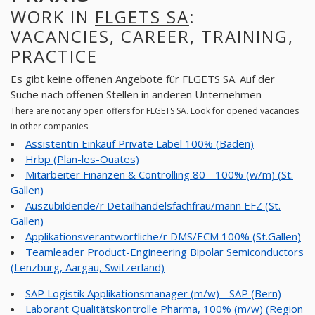
WORK IN
FLGETS SA
:
VACANCIES, CAREER, TRAINING,
PRACTICE
Es gibt keine offenen Angebote für FLGETS SA. Auf der
Suche nach offenen Stellen in anderen Unternehmen
There are not any open offers for FLGETS SA. Look for opened vacancies
in other companies
Assistentin Einkauf Private Label 100% (Baden)
Hrbp (Plan-les-Ouates)
Mitarbeiter Finanzen & Controlling 80 - 100% (w/m) (St.
Gallen)
Auszubildende/r Detailhandelsfachfrau/mann EFZ (St.
Gallen)
Applikationsverantwortliche/r DMS/ECM 100% (St.Gallen)
Teamleader Product-Engineering Bipolar Semiconductors
(Lenzburg, Aargau, Switzerland)
SAP Logistik Applikationsmanager (m/w) - SAP (Bern)
Laborant Qualitätskontrolle Pharma, 100% (m/w) (Region