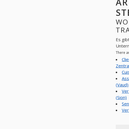
AR
ST
WO
TRA
Es gib
Unter
There a
Cli
Zentra
Cui
Ass
(Vaud)
Ver
(Sion)
Sen
Ver