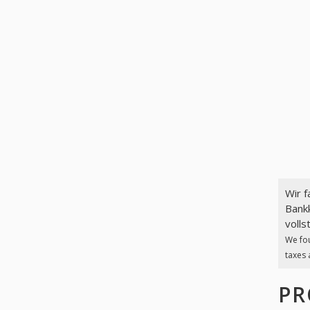
Wir 
Bank
volls
We fo
taxes 
PR