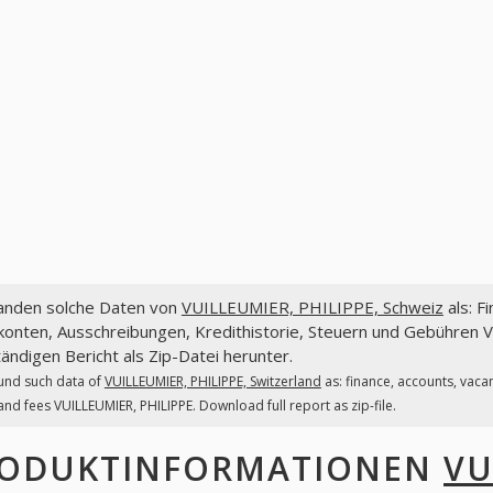
fanden solche Daten von
VUILLEUMIER, PHILIPPE, Schweiz
als: F
konten, Ausschreibungen, Kredithistorie, Steuern und Gebühren
tändigen Bericht als Zip-Datei herunter.
und such data of
VUILLEUMIER, PHILIPPE, Switzerland
as: finance, accounts, vaca
and fees VUILLEUMIER, PHILIPPE. Download full report as zip-file.
ODUKTINFORMATIONEN
VU