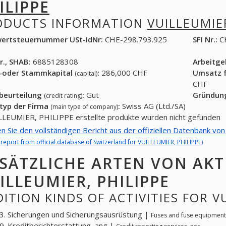
ILIPPE
ODUCTS INFORMATION
VUILLEUMIER
ertsteuernummer USt-IdNr:
CHE-298.793.925
SFI Nr.:
C
r., SHAB:
6885128308
Arbeitg
-oder Stammkapital
:
286,000 CHF
Umsatz f
(capital)
CHF
tbeurteilung
:
Gut
Gründun
(credit rating)
typ der Firma
:
Swiss AG (Ltd./SA)
(main type of company)
LLEUMIER, PHILIPPE erstellte produkte wurden nicht gefunden
en Sie den vollständigen Bericht aus der offiziellen Datenbank 
l report from official database of Switzerland for VUILLEUMIER, PHILIPPE)
SÄTZLICHE ARTEN VON AKT
ILLEUMIER, PHILIPPE
ITION KINDS OF ACTIVITIES FOR V
. Sicherungen und Sicherungsausrüstung |
Fuses and fuse equipment
. Kreditberichterstattung, ang |