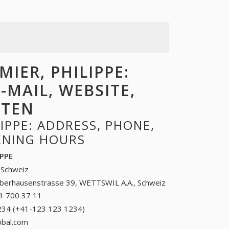
IER, PHILIPPE:
-MAIL, WEBSITE,
ITEN
IPPE: ADDRESS, PHONE,
PENING HOURS
IPPE
, Schweiz
berhausenstrasse 39, WETTSWIL A.A., Schweiz
1 700 37 11
41 1 700 37 11
234 (+41-123 123 1234)
123 123 1234 (+41-123
123 1234)
obal.com