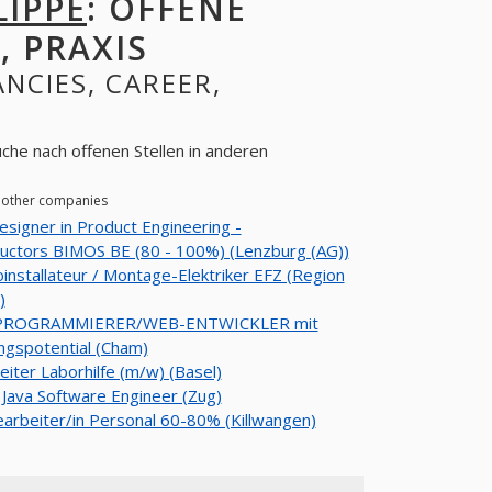
LIPPE
: OFFENE
, PRAXIS
ANCIES, CAREER,
che nach offenen Stellen in anderen
n other companies
signer in Product Engineering -
uctors BIMOS BE (80 - 100%) (Lenzburg (AG))
oinstallateur / Montage-Elektriker EFZ (Region
)
PROGRAMMIERER/WEB-ENTWICKLER mit
ngspotential (Cham)
eiter Laborhilfe (m/w) (Basel)
 Java Software Engineer (Zug)
arbeiter/in Personal 60-80% (Killwangen)