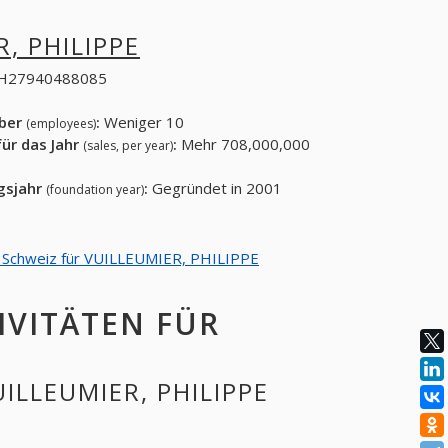
, PHILIPPE
H27940488085
eber
:
Weniger 10
(employees)
ür das Jahr
:
Mehr 708,000,000
(sales, per year)
gsjahr
:
Gegründet in 2001
(foundation year)
von Schweiz für VUILLEUMIER, PHILIPPE
IVITÄTEN FÜR
UILLEUMIER, PHILIPPE