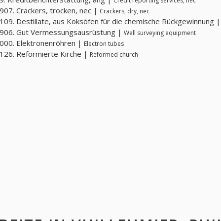
Credit reporting services, nec
07. Crackers, trocken, nec |
Crackers, dry, nec
09. Destillate, aus Koksöfen für die chemische Rückgewinnung 
906. Gut Vermessungsausrüstung |
Well surveying equipment
000. Elektronenröhren |
Electron tubes
26. Reformierte Kirche |
Reformed church