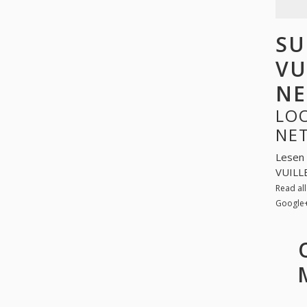
SU
VU
NE
LOO
NE
Lesen 
VUILLE
Read al
Google