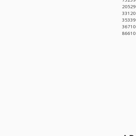
205299
331201
35339
36710
866101