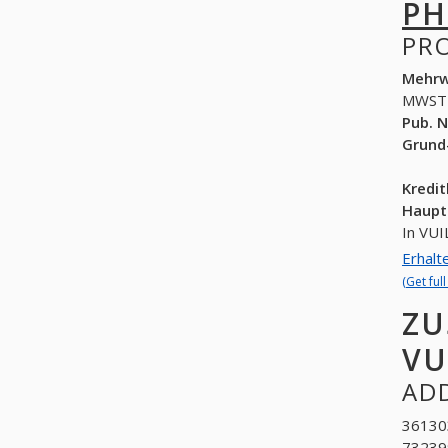
PH
PR
Mehrw
MWST
Pub. N
Grund
Kredi
Haupt
In VUI
Erhalt
(Get ful
ZU
VU
ADD
361303
732399