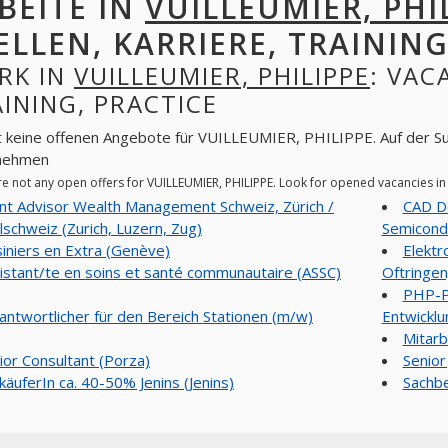
BEITE IN
VUILLEUMIER, PHI
ELLEN, KARRIERE, TRAINING
RK IN
VUILLEUMIER, PHILIPPE
: VAC
INING, PRACTICE
t keine offenen Angebote für VUILLEUMIER, PHILIPPE. Auf der Su
nehmen
re not any open offers for VUILLEUMIER, PHILIPPE. Look for opened vacancies i
ent Advisor Wealth Management Schweiz, Zürich /
CAD De
lschweiz (Zurich, Luzern, Zug)
Semicond
siniers en Extra (Genève)
Elektr
istant/te en soins et santé communautaire (ASSC)
Oftringen
PHP-
antwortlicher für den Bereich Stationen (m/w)
Entwicklu
Mitarb
ior Consultant (Porza)
Senior
käuferIn ca. 40-50% Jenins (Jenins)
Sachbe