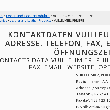
en
•
Leder und Lederprodukte
•
VUILLEUMIER, PHILIPPE
anies
•
Leather and Leather Products
•
VUILLEUMIER, PHILIPPE
KONTAKTDATEN VUILLEUM
ADRESSE, TELEFON, FAX, E
ÖFFNUNGSZE
ONTACTS DATA VUILLEUMIER, PHIL
FAX, EMAIL, WEBSITE, O
VUILLEUMIER, PHIL
Region
:
A.A.
(region)
Adresse
:
O
(address)
Telefon
:
41 
(phone)
Fax
:
123 123 1
(fax)
E-Mail:
viella@attgl