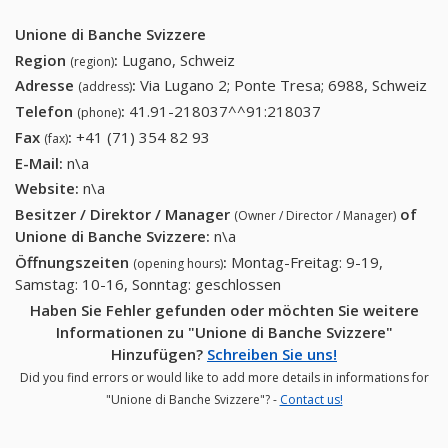
Unione di Banche Svizzere
Region
:
Lugano, Schweiz
(region)
Adresse
:
Via Lugano 2; Ponte Tresa; 6988, Schweiz
(address)
Telefon
:
41.91-218037^^91:218037
41.91-
(phone)
218037^^91:218
Fax
:
+41 (71) 354 82 93
+41 (71) 354 82 93
(fax)
E-Mail:
n\a
Website:
n\a
Besitzer / Direktor / Manager
of
(Owner / Director / Manager)
Unione di Banche Svizzere
:
n\a
Öffnungszeiten
:
Montag-Freitag: 9-19,
(opening hours)
Samstag: 10-16, Sonntag: geschlossen
Haben Sie Fehler gefunden oder möchten Sie weitere
Informationen zu "Unione di Banche Svizzere"
Hinzufügen?
Schreiben Sie uns!
Did you find errors or would like to add more details in informations for
"Unione di Banche Svizzere"? -
Contact us!