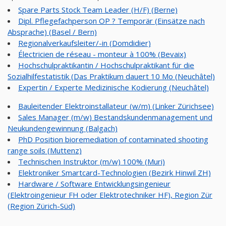
Spare Parts Stock Team Leader (H/F) (Berne)
Dipl. Pflegefachperson OP ? Temporär (Einsätze nach
Absprache) (Basel / Bern)
Regionalverkaufsleiter/-in (Domdidier)
Électricien de réseau - monteur à 100% (Bevaix)
Hochschulpraktikantin / Hochschulpraktikant für die
Sozialhilfestatistik (Das Praktikum dauert 10 Mo (Neuchâtel)
Expertin / Experte Medizinische Kodierung (Neuchâtel)
Bauleitender Elektroinstallateur (w/m) (Linker Zürichsee)
Sales Manager (m/w) Bestandskundenmanagement und
Neukundengewinnung (Balgach)
PhD Position bioremediation of contaminated shooting
range soils (Muttenz)
Technischen Instruktor (m/w) 100% (Muri)
Elektroniker Smartcard-Technologien (Bezirk Hinwil ZH)
Hardware / Software Entwicklungsingenieur
(Elektroingenieur FH oder Elektrotechniker HF), Region Zür
(Region Zürich-Süd)