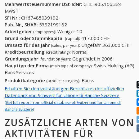
Mehrwertsteuernummer USt-IdNr:
CHE-905.106.324
MWST
SFI Nr.:
CH67485039192
Pub. Nr., SHAB:
5392199182
Arbeitgeber
:
Weniger 10
(employees)
Grund-oder Stammkapital
:
417,000 CHF
(capital)
Umsatz für das Jahr
:
Ungefähr 363,000 CHF
(sales, per year)
Kreditbeurteilung
:
Normal
(credit rating)
Gründungsjahr
:
Gegründet in 2006
(foundation year)
Haupttyp der Firma
:
Swiss Holding (AG)
(main type of company)
Bank Services
Produktkategorie
:
Banks
(product category)
Erhalten Sie den vollständigen Bericht aus der offiziellen
Datenbank von Schweiz für Unione di Banche Svizzere
(Get full report from official database of Switzerland for Unione di
Banche Svizzere)
ZUSÄTZLICHE ARTEN VON
AKTIVITÄTEN FÜR