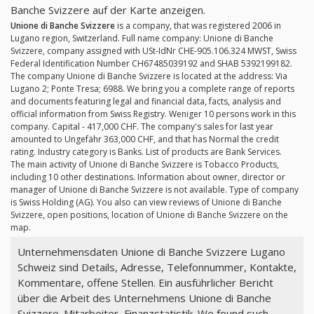
Banche Svizzere auf der Karte anzeigen.
Unione di Banche Svizzere
is a company, that was registered 2006 in
Lugano region, Switzerland. Full name company: Unione di Banche
Svizzere, company assigned with USt-IdNr CHE-905.106.324 MWST, Swiss
Federal Identification Number CH67485039192 and SHAB 5392199182.
The company Unione di Banche Svizzere is located at the address: Via
Lugano 2; Ponte Tresa; 6988. We bring you a complete range of reports
and documents featuring legal and financial data, facts, analysis and
official information from Swiss Registry. Weniger 10 persons work in this
company. Capital - 417,000 CHF. The company's sales for last year
amounted to Ungefähr 363,000 CHF, and that has Normal the credit
rating. Industry category is Banks. List of products are Bank Services.
The main activity of Unione di Banche Svizzere is Tobacco Products,
including 10 other destinations. Information about owner, director or
manager of Unione di Banche Svizzere is not available. Type of company
is Swiss Holding (AG). You also can view reviews of Unione di Banche
Svizzere, open positions, location of Unione di Banche Svizzere on the
map.
Unternehmensdaten Unione di Banche Svizzere Lugano
Schweiz sind Details, Adresse, Telefonnummer, Kontakte,
Kommentare, offene Stellen. Ein ausführlicher Bericht
über die Arbeit des Unternehmens Unione di Banche
Svizzere. Mitarbeiter, Finanzstatistik. We found such