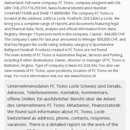
Switzerland. Full name company: FC Ticino, company assigned with USt-
IdNr CHE-270.776.259 IVA, Swiss Federal Identification Number
CH44186715008 and SHAB 7146905080. The company FC Ticino is
located at the address: 2400 Le Locle. Postfach: 259 2400 Le Locle. We
bring you a complete range of reports and documents featuring legal
and financial data, facts, analysis and official information from Swiss
Registry. Weniger 10 persons work in this company. Capital - 944,000 CHF.
The company's sales for last year amounted to Weniger 658,000 CHF, and
that has Negativ the credit rating. Industry category is Sportvereine
Ballsport Fussball. Products created in FC Ticino are not found.
The main activity of FC Ticino is Automotive Repair, Services and Parking,
including 6 other destinations. Owner, director or manager of FC Ticino is
Battiston, Virginio. Type of company is Swiss AG (Ltd./SA). You also can
view reviews of FC Ticino, open positions, location of FC Ticino on the
map. For more information visit our site www.fcticino.ch
Unternehmensdaten FC Ticino Locle Schweiz sind Details,
Adresse, Telefonnummer, Kontakte, Kommentare,
offene Stellen. Ein ausführlicher Bericht über die Arbeit
des Unternehmens FC Ticino. Mitarbeiter, Finanzstatistik.
We found such information about FC Ticino, Locle
Switzerland as address, phone, contacts, response,
vacancies. There is a detailed report on the work of the