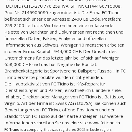
IDE\UID) CHE-270.776.259 IVA, SFI Nr. CH44186715008,
Pub. Nr. 7146905080 zugeordnet ist. Die Firma FC Ticino
befindet sich unter der Adresse: 2400 Le Locle. Postfach:
259 2400 Le Locle. Wir bieten Ihnen eine umfassende
Palette von Berichten und Dokumenten mit rechtlichen und
finanziellen Daten, Fakten, Analysen und offiziellen
Informationen aus Schweiz. Weniger 10 menschen arbeiten
in dieser Firma. Kapital - 944,000 CHF. Der Umsatz des
Unternehmens für das letzte Jahr belief sich auf Weniger
658,000 CHF und das hat Negativ die Bonität.
Branchenkategorie ist Sportvereine Ballsport Fussball. In FC
Ticino erstellte produkte wurden nicht gefunden.
Die Hauptaktivität von FC Ticino ist Kfz-Reparatur,
Dienstleistungen und Parken, einschließlich 6 andere ziele.
Inhaber, Direktor oder Manager von FC Ticino ist Battiston,
Virginio. Art der Firma ist Swiss AG (Ltd./SA). Sie können auch
Bewertungen von FC Ticino, offene Positionen und den
Standort von FC Ticino auf der Karte anzeigen. Für weitere
Informationen schreiben Sie uns eine site www.fcticino.ch
FC Ticino
is a company, that was registered 2002 in Locle region,