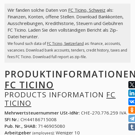
Wir fanden solche Daten von
FC Ticino, Schweiz
als:
Finanzen, Konten, offene Stellen. Download Bankkonten,
Ausschreibungen, Kredithistorie, Steuern und Gebühren
FC Ticino. Laden Sie den vollständigen Bericht als Zip-
Datei herunter.
We found such data of
FC Ticino, Switzerland
as: finance, accounts,
vacancies. Download bank accounts, tenders, credit history, taxes and
fees FC Ticino. Download full report as zip-file.
PRODUKTINFORMATIONE
FC TICINO
PRODUCTS INFORMATION
FC
TICINO
Mehrwertsteuernummer USt-IdNr:
CHE-270.776.259 IVA
SFI Nr.:
CH44186715008
Pub. Nr., SHAB:
7146905080
Arbeitgeber
:
Weniger 10
(employees)