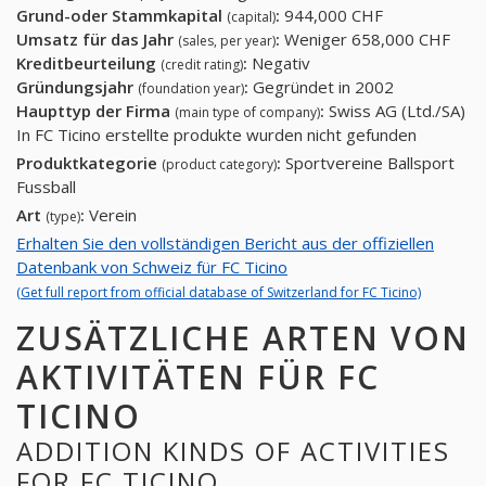
Grund-oder Stammkapital
:
944,000 CHF
(capital)
Umsatz für das Jahr
:
Weniger 658,000 CHF
(sales, per year)
Kreditbeurteilung
:
Negativ
(credit rating)
Gründungsjahr
:
Gegründet in 2002
(foundation year)
Haupttyp der Firma
:
Swiss AG (Ltd./SA)
(main type of company)
In FC Ticino erstellte produkte wurden nicht gefunden
Produktkategorie
:
Sportvereine Ballsport
(product category)
Fussball
Art
:
Verein
(type)
Erhalten Sie den vollständigen Bericht aus der offiziellen
Datenbank von Schweiz für FC Ticino
(Get full report from official database of Switzerland for FC Ticino)
ZUSÄTZLICHE ARTEN VON
AKTIVITÄTEN FÜR FC
TICINO
ADDITION KINDS OF ACTIVITIES
FOR FC TICINO