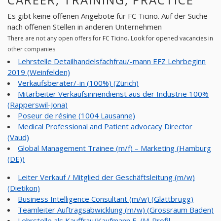
Es gibt keine offenen Angebote für FC Ticino. Auf der Suche
nach offenen Stellen in anderen Unternehmen
There are not any open offers for FC Ticino. Look for opened vacancies in
other companies
Lehrstelle Detailhandelsfachfrau/-mann EFZ Lehrbeginn
2019 (Weinfelden)
Verkaufsberater/-in (100%) (Zürich)
Mitarbeiter Verkaufsinnendienst aus der Industrie 100%
(Rapperswil-Jona)
Poseur de résine (1004 Lausanne)
Medical Professional and Patient advocacy Director
(Vaud)
Global Management Trainee (m/f) – Marketing (Hamburg
(DE))
Leiter Verkauf / Mitglied der Geschäftsleitung (m/w)
(Dietikon)
Business Intelligence Consultant (m/w) (Glattbrugg)
Teamleiter Auftragsabwicklung (m/w) (Grossraum Baden)
Lehrstelle als Kauffrau/Kaufmann E-/M-Profil