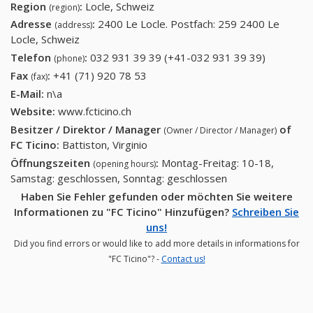
Region
:
Locle, Schweiz
(region)
Adresse
:
2400 Le Locle. Postfach: 259 2400 Le
(address)
Locle, Schweiz
Telefon
:
032 931 39 39 (+41-032 931 39 39)
032 931
(phone)
39 39
Fax
:
+41 (71) 920 78 53
+41 (71) 920 78 53
(fax)
(+41-032
E-Mail:
n\a
931 39
Website:
www.fcticino.ch
39)
Besitzer / Direktor / Manager
of
(Owner / Director / Manager)
FC Ticino
:
Battiston, Virginio
Öffnungszeiten
:
Montag-Freitag: 10-18,
(opening hours)
Samstag: geschlossen, Sonntag: geschlossen
Haben Sie Fehler gefunden oder möchten Sie weitere
Informationen zu "FC Ticino" Hinzufügen?
Schreiben Sie
uns!
Did you find errors or would like to add more details in informations for
"FC Ticino"? -
Contact us!