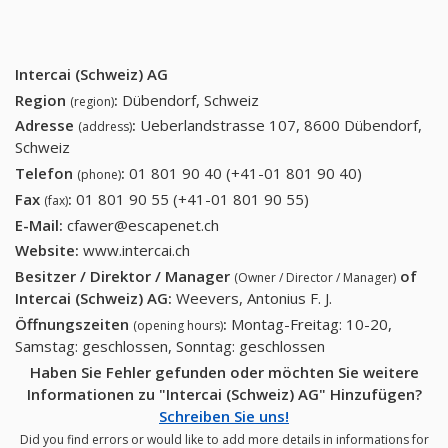
Intercai (Schweiz) AG
Region
:
Dübendorf, Schweiz
(region)
Adresse
:
Ueberlandstrasse 107, 8600 Dübendorf,
(address)
Schweiz
Telefon
:
01 801 90 40 (+41-01 801 90 40)
01 801 90
(phone)
40 (+41-01
Fax
:
01 801 90 55 (+41-01 801 90 55)
01 801 90 55 (+41-
(fax)
801 90 40)
01 801 90 55)
E-Mail:
cfawer@escapenet.ch
Website:
www.intercai.ch
Besitzer / Direktor / Manager
of
(Owner / Director / Manager)
Intercai (Schweiz) AG
:
Weevers, Antonius F. J.
Öffnungszeiten
:
Montag-Freitag: 10-20,
(opening hours)
Samstag: geschlossen, Sonntag: geschlossen
Haben Sie Fehler gefunden oder möchten Sie weitere
Informationen zu "Intercai (Schweiz) AG" Hinzufügen?
Schreiben Sie uns!
Did you find errors or would like to add more details in informations for