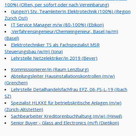
100%) (Olten, per sofort oder nach Vereinbarung)
(Junge/r) Stv. TeamleiterIn Elektrotechnik (100%) (Region
Zürich Ost)
IT Service Manager m/w (80-100%) (Ebikon)
.Verfahrensingenieur/Chemieingenieur, Basel (w/m)
(Basel)
Elektrotechniker TS als Fachspezialist MSR
Steuerungsbau (w/m) (Jona)
Lehrstelle Netzelektriker/in 2019 (Bever)
Kommissionierer/in (Raum Lenzburg)
Abteilungsleiter Hausinstallationskontrollen (m/w)
(Grenchen)
Lehrstelle Detailhandelsfachfrau EFZ, 06-FS-L-19 (Ibach
SZ)
Spezialist HLKKE für betriebskritische Anlagen (m/w)
(Zürich-Altstetten)
Sachbearbeiter Kreditorenbuchhaltung (m/w) (Hinwil)
Senior Buyer - Glass and Electronics (m/f) (Dietikon)