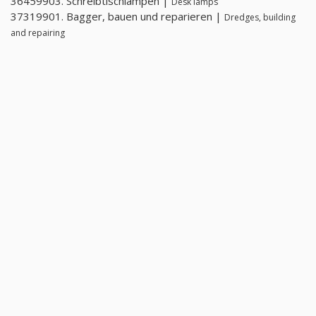
36459903. Schreibtischlampen |
Desk lamps
37319901. Bagger, bauen und reparieren |
Dredges, building
and repairing