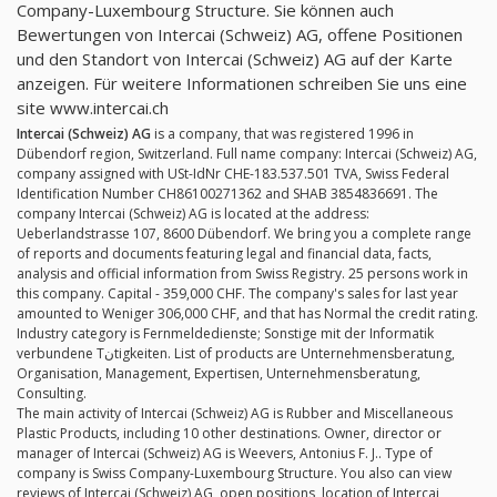
Company-Luxembourg Structure. Sie können auch
Bewertungen von Intercai (Schweiz) AG, offene Positionen
und den Standort von Intercai (Schweiz) AG auf der Karte
anzeigen. Für weitere Informationen schreiben Sie uns eine
site www.intercai.ch
Intercai (Schweiz) AG
is a company, that was registered 1996 in
Dübendorf region, Switzerland. Full name company: Intercai (Schweiz) AG,
company assigned with USt-IdNr CHE-183.537.501 TVA, Swiss Federal
Identification Number CH86100271362 and SHAB 3854836691. The
company Intercai (Schweiz) AG is located at the address:
Ueberlandstrasse 107, 8600 Dübendorf. We bring you a complete range
of reports and documents featuring legal and financial data, facts,
analysis and official information from Swiss Registry. 25 persons work in
this company. Capital - 359,000 CHF. The company's sales for last year
amounted to Weniger 306,000 CHF, and that has Normal the credit rating.
Industry category is Fernmeldedienste; Sonstige mit der Informatik
verbundene Tنtigkeiten. List of products are Unternehmensberatung,
Organisation, Management, Expertisen, Unternehmensberatung,
Consulting.
The main activity of Intercai (Schweiz) AG is Rubber and Miscellaneous
Plastic Products, including 10 other destinations. Owner, director or
manager of Intercai (Schweiz) AG is Weevers, Antonius F. J.. Type of
company is Swiss Company-Luxembourg Structure. You also can view
reviews of Intercai (Schweiz) AG, open positions, location of Intercai