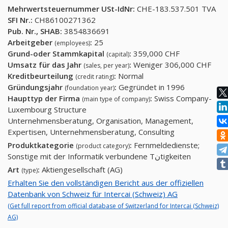
Mehrwertsteuernummer USt-IdNr:
CHE-183.537.501 TVA
SFI Nr.:
CH86100271362
Pub. Nr., SHAB:
3854836691
Arbeitgeber
:
25
(employees)
Grund-oder Stammkapital
:
359,000 CHF
(capital)
Umsatz für das Jahr
:
Weniger 306,000 CHF
(sales, per year)
Kreditbeurteilung
:
Normal
(credit rating)
Gründungsjahr
:
Gegründet in 1996
(foundation year)
Haupttyp der Firma
:
Swiss Company-
(main type of company)
Luxembourg Structure
Unternehmensberatung, Organisation, Management,
Expertisen, Unternehmensberatung, Consulting
Produktkategorie
:
Fernmeldedienste;
(product category)
Sonstige mit der Informatik verbundene Tنtigkeiten
Art
:
Aktiengesellschaft (AG)
(type)
Erhalten Sie den vollständigen Bericht aus der offiziellen
Datenbank von Schweiz für Intercai (Schweiz) AG
(Get full report from official database of Switzerland for Intercai (Schweiz)
AG)