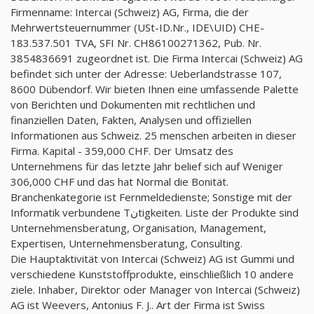
Firmenname: Intercai (Schweiz) AG, Firma, die der
Mehrwertsteuernummer (USt-ID.Nr., IDE\UID) CHE-
183.537.501 TVA, SFI Nr. CH86100271362, Pub. Nr.
3854836691 zugeordnet ist. Die Firma Intercai (Schweiz) AG
befindet sich unter der Adresse: Ueberlandstrasse 107,
8600 Dübendorf. Wir bieten Ihnen eine umfassende Palette
von Berichten und Dokumenten mit rechtlichen und
finanziellen Daten, Fakten, Analysen und offiziellen
Informationen aus Schweiz. 25 menschen arbeiten in dieser
Firma. Kapital - 359,000 CHF. Der Umsatz des
Unternehmens für das letzte Jahr belief sich auf Weniger
306,000 CHF und das hat Normal die Bonität.
Branchenkategorie ist Fernmeldedienste; Sonstige mit der
Informatik verbundene Tنtigkeiten. Liste der Produkte sind
Unternehmensberatung, Organisation, Management,
Expertisen, Unternehmensberatung, Consulting.
Die Hauptaktivität von Intercai (Schweiz) AG ist Gummi und
verschiedene Kunststoffprodukte, einschließlich 10 andere
ziele. Inhaber, Direktor oder Manager von Intercai (Schweiz)
AG ist Weevers, Antonius F. J.. Art der Firma ist Swiss