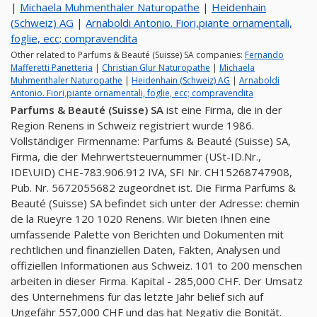
|
Michaela Muhmenthaler Naturopathe
|
Heidenhain
(Schweiz) AG
|
Arnaboldi Antonio. Fiori,piante ornamentali,
foglie, ecc; compravendita
Other related to Parfums & Beauté (Suisse) SA companies:
Fernando
Mafferetti Panetteria
|
Christian Glur Naturopathe
|
Michaela
Muhmenthaler Naturopathe
|
Heidenhain (Schweiz) AG
|
Arnaboldi
Antonio. Fiori,piante ornamentali, foglie, ecc; compravendita
Parfums & Beauté (Suisse) SA
ist eine Firma, die in der
Region Renens in Schweiz registriert wurde 1986.
Vollständiger Firmenname: Parfums & Beauté (Suisse) SA,
Firma, die der Mehrwertsteuernummer (USt-ID.Nr.,
IDE\UID) CHE-783.906.912 IVA, SFI Nr. CH15268747908,
Pub. Nr. 5672055682 zugeordnet ist. Die Firma Parfums &
Beauté (Suisse) SA befindet sich unter der Adresse: chemin
de la Rueyre 120 1020 Renens. Wir bieten Ihnen eine
umfassende Palette von Berichten und Dokumenten mit
rechtlichen und finanziellen Daten, Fakten, Analysen und
offiziellen Informationen aus Schweiz. 101 to 200 menschen
arbeiten in dieser Firma. Kapital - 285,000 CHF. Der Umsatz
des Unternehmens für das letzte Jahr belief sich auf
Ungefähr 557,000 CHF und das hat Negativ die Bonität.