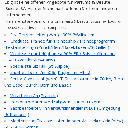
Es gibt keine offenen Angebote für Parfums & Beauté
(Suisse) SA. Auf der Suche nach offenen Stellen in anderen
Unternehmen
There are not any open offers for Parfums & Beauté (Suisse) SA. Look for
opened vacancies in other companies
Stv. Betriebsleiter (w/m) 100% (Wallisellen)
Graduate Trainee für Traineeship /Traineeprogramm
(Festanstellung) (Zürich/Bern/Basel/Luzern/St.Gallen)
Vendeuse par téléphone à 90% FR / Suisse-Allemand
(1400 Yverdon-les-Bains)
Spécialiste BizTalk (St-Sulpice)
Sachbearbeiter/in 50% (Kappel am Albis)
Senior Consultant (w/m) IT-Risk Assurance in Zürich, Bern
und Basel (Zürich, Bern und Basel)
Vorarbeiter/in (Pratteln)
Personalberater Medical (w/m) 100% (Luzern)
Sachbearbeiter/-in Verkaufsinnendienst D/F (Umgebung
Rothenburg)
Medizinische Praxisassistentin oder Arztsekretärin (m/w)
60 - 80% (Sarnen)