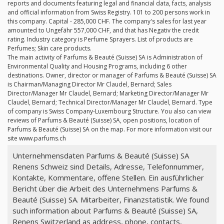
reports and documents featuring legal and financial data, facts, analysis
and official information from Swiss Registry. 101 to 200 persons work in
this company. Capital - 285,000 CHF. The company's sales for last year
amounted to Ungefähr 557,000 CHF, and that has Negativ the credit
rating. Industry category is Perfume Sprayers. List of products are
Perfumes; Skin care products.
The main activity of Parfums & Beauté (Suisse) SA is Administration of
Environmental Quality and Housing Programs, including 6 other
destinations. Owner, director or manager of Parfums & Beauté (Suisse) SA
is Chairman/Managing Director Mr Claudel, Bernard; Sales
Director/Manager Mr Claudel, Bernard; Marketing Director/Manager Mr
Claudel, Bernard; Technical Director/Manager Mr Claudel, Bernard. Type
of company is Swiss Company-Luxembourg Structure. You also can view
reviews of Parfums & Beauté (Suisse) SA, open positions, location of
Parfums & Beauté (Suisse) SA on the map. For more information visit our
site www.parfums.ch
Unternehmensdaten Parfums & Beauté (Suisse) SA
Renens Schweiz sind Details, Adresse, Telefonnummer,
Kontakte, Kommentare, offene Stellen. Ein ausführlicher
Bericht über die Arbeit des Unternehmens Parfums &
Beauté (Suisse) SA. Mitarbeiter, Finanzstatistik. We found
such information about Parfums & Beauté (Suisse) SA,
Renens Switzerland as address, phone, contacts,