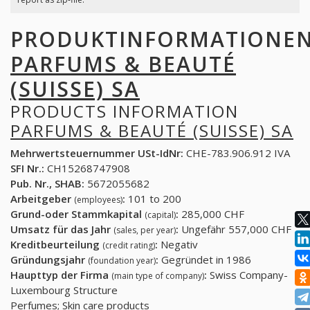
PRODUKTINFORMATIONE
PARFUMS & BEAUTÉ
(SUISSE) SA
PRODUCTS INFORMATION
PARFUMS & BEAUTÉ (SUISSE) SA
Mehrwertsteuernummer USt-IdNr:
CHE-783.906.912 IVA
SFI Nr.:
CH15268747908
Pub. Nr., SHAB:
5672055682
Arbeitgeber
:
101 to 200
(employees)
Grund-oder Stammkapital
:
285,000 CHF
(capital)
Umsatz für das Jahr
:
Ungefähr 557,000 CHF
(sales, per year)
Kreditbeurteilung
:
Negativ
(credit rating)
Gründungsjahr
:
Gegründet in 1986
(foundation year)
Haupttyp der Firma
:
Swiss Company-
(main type of company)
Luxembourg Structure
Perfumes; Skin care products