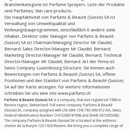
Branchenkategorie ist Perfume Sprayers. Liste der Produkte
sind Perfumes; Skin care products.
Die Hauptaktivität von Parfums & Beauté (Suisse) SA ist
Verwaltung von Umweltqualität und
Wohnungsbauprogrammen, einschließlich 6 andere ziele.
Inhaber, Direktor oder Manager von Parfums & Beauté
(Suisse) SA ist Chairman/Managing Director Mr Claudel,
Bernard; Sales Director/Manager Mr Claudel, Bernard;
Marketing Director/Manager Mr Claudel, Bernard; Technical
Director/Manager Mr Claudel, Bernard. Art der Firma ist
Swiss Company-Luxembourg Structure. Sie können auch
Bewertungen von Parfums & Beauté (Suisse) SA, offene
Positionen und den Standort von Parfums & Beauté (Suisse)
SA auf der Karte anzeigen. Für weitere Informationen
schreiben Sie uns eine site www.parfums.ch
Parfums & Beauté (Suisse) SA
is a company, that was registered 1986 in
Renens region, Switzerland. Full name company: Parfums & Beauté
(Suisse) SA, company assigned with USt-IdNr CHE-783.906.912 IVA, Swiss
Federal Identification Number CH15268747908 and SHAB 5672055682.
The company Parfums & Beauté (Suisse) SA is located at the address:
chemin de la Rueyre 120 1020 Renens. We bring you a complete range of