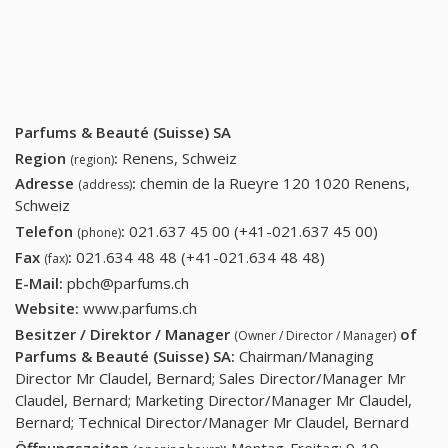
Parfums & Beauté (Suisse) SA
Region
:
Renens, Schweiz
(region)
Adresse
:
chemin de la Rueyre 120 1020 Renens,
(address)
Schweiz
Telefon
:
021.637 45 00 (+41-021.637 45 00)
021.637
(phone)
45 00
Fax
:
021.634 48 48 (+41-021.634 48 48)
021.634 48 48
(fax)
(+41-
(+41-021.634 48
E-Mail:
pbch@parfums.ch
021.637
48)
Website:
www.parfums.ch
45 00)
Besitzer / Direktor / Manager
of
(Owner / Director / Manager)
Parfums & Beauté (Suisse) SA
:
Chairman/Managing
Director Mr Claudel, Bernard; Sales Director/Manager Mr
Claudel, Bernard; Marketing Director/Manager Mr Claudel,
Bernard; Technical Director/Manager Mr Claudel, Bernard
Öffnungszeiten
:
Montag-Freitag: 9-19,