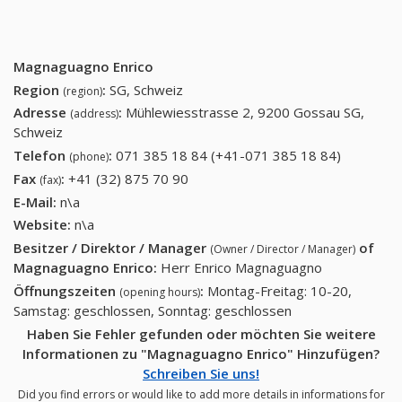
Magnaguagno Enrico
Region
:
SG, Schweiz
(region)
Adresse
:
Mühlewiesstrasse 2, 9200 Gossau SG,
(address)
Schweiz
Telefon
:
071 385 18 84 (+41-071 385 18 84)
071 385
(phone)
18 84
Fax
:
+41 (32) 875 70 90
+41 (32) 875 70 90
(fax)
(+41-071
E-Mail:
n\a
385 18
Website:
n\a
84)
Besitzer / Direktor / Manager
of
(Owner / Director / Manager)
Magnaguagno Enrico
:
Herr Enrico Magnaguagno
Öffnungszeiten
:
Montag-Freitag: 10-20,
(opening hours)
Samstag: geschlossen, Sonntag: geschlossen
Haben Sie Fehler gefunden oder möchten Sie weitere
Informationen zu "Magnaguagno Enrico" Hinzufügen?
Schreiben Sie uns!
Did you find errors or would like to add more details in informations for