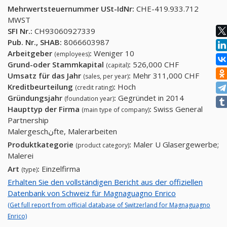
Mehrwertsteuernummer USt-IdNr:
CHE-419.933.712
MWST
SFI Nr.:
CH93060927339
Pub. Nr., SHAB:
8066603987
Arbeitgeber
:
Weniger 10
(employees)
Grund-oder Stammkapital
:
526,000 CHF
(capital)
Umsatz für das Jahr
:
Mehr 311,000 CHF
(sales, per year)
Kreditbeurteilung
:
Hoch
(credit rating)
Gründungsjahr
:
Gegründet in 2014
(foundation year)
Haupttyp der Firma
:
Swiss General
(main type of company)
Partnership
Malergeschنfte, Malerarbeiten
Produktkategorie
:
Maler U Glasergewerbe;
(product category)
Malerei
Art
:
Einzelfirma
(type)
Erhalten Sie den vollständigen Bericht aus der offiziellen
Datenbank von Schweiz für Magnaguagno Enrico
(Get full report from official database of Switzerland for Magnaguagno
Enrico)