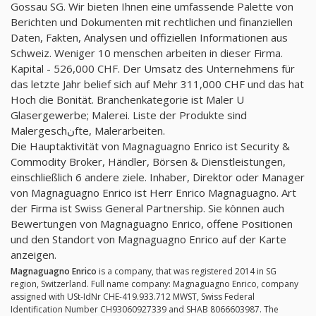
Gossau SG. Wir bieten Ihnen eine umfassende Palette von
Berichten und Dokumenten mit rechtlichen und finanziellen
Daten, Fakten, Analysen und offiziellen Informationen aus
Schweiz. Weniger 10 menschen arbeiten in dieser Firma.
Kapital - 526,000 CHF. Der Umsatz des Unternehmens für
das letzte Jahr belief sich auf Mehr 311,000 CHF und das hat
Hoch die Bonität. Branchenkategorie ist Maler U
Glasergewerbe; Malerei. Liste der Produkte sind
Malergeschنfte, Malerarbeiten.
Die Hauptaktivität von Magnaguagno Enrico ist Security &
Commodity Broker, Händler, Börsen & Dienstleistungen,
einschließlich 6 andere ziele. Inhaber, Direktor oder Manager
von Magnaguagno Enrico ist Herr Enrico Magnaguagno. Art
der Firma ist Swiss General Partnership. Sie können auch
Bewertungen von Magnaguagno Enrico, offene Positionen
und den Standort von Magnaguagno Enrico auf der Karte
anzeigen.
Magnaguagno Enrico
is a company, that was registered 2014 in SG
region, Switzerland. Full name company: Magnaguagno Enrico, company
assigned with USt-IdNr CHE-419.933.712 MWST, Swiss Federal
Identification Number CH93060927339 and SHAB 8066603987. The