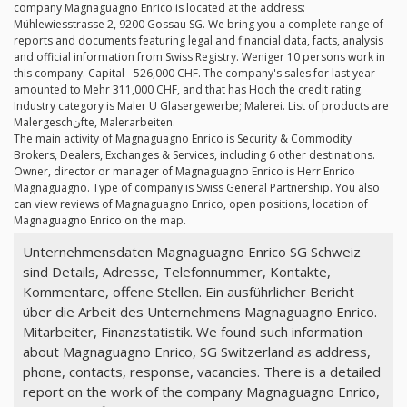
company Magnaguagno Enrico is located at the address:
Mühlewiesstrasse 2, 9200 Gossau SG. We bring you a complete range of
reports and documents featuring legal and financial data, facts, analysis
and official information from Swiss Registry. Weniger 10 persons work in
this company. Capital - 526,000 CHF. The company's sales for last year
amounted to Mehr 311,000 CHF, and that has Hoch the credit rating.
Industry category is Maler U Glasergewerbe; Malerei. List of products are
Malergeschنfte, Malerarbeiten.
The main activity of Magnaguagno Enrico is Security & Commodity
Brokers, Dealers, Exchanges & Services, including 6 other destinations.
Owner, director or manager of Magnaguagno Enrico is Herr Enrico
Magnaguagno. Type of company is Swiss General Partnership. You also
can view reviews of Magnaguagno Enrico, open positions, location of
Magnaguagno Enrico on the map.
Unternehmensdaten Magnaguagno Enrico SG Schweiz
sind Details, Adresse, Telefonnummer, Kontakte,
Kommentare, offene Stellen. Ein ausführlicher Bericht
über die Arbeit des Unternehmens Magnaguagno Enrico.
Mitarbeiter, Finanzstatistik. We found such information
about Magnaguagno Enrico, SG Switzerland as address,
phone, contacts, response, vacancies. There is a detailed
report on the work of the company Magnaguagno Enrico,