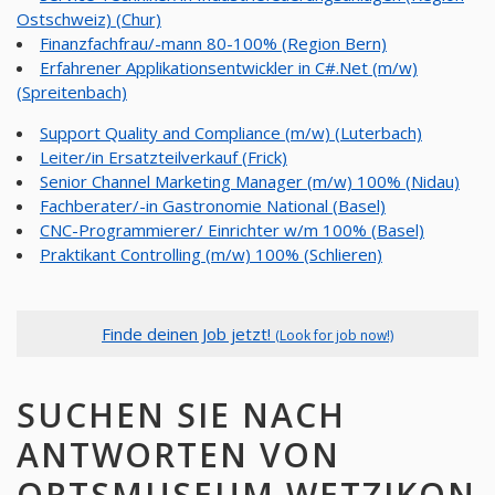
Ostschweiz) (Chur)
Finanzfachfrau/-mann 80-100% (Region Bern)
Erfahrener Applikationsentwickler in C#.Net (m/w)
(Spreitenbach)
Support Quality and Compliance (m/w) (Luterbach)
Leiter/in Ersatzteilverkauf (Frick)
Senior Channel Marketing Manager (m/w) 100% (Nidau)
Fachberater/-in Gastronomie National (Basel)
CNC-Programmierer/ Einrichter w/m 100% (Basel)
Praktikant Controlling (m/w) 100% (Schlieren)
Finde deinen Job jetzt!
(Look for job now!)
SUCHEN SIE NACH
ANTWORTEN VON
ORTSMUSEUM WETZIKON