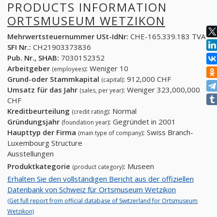
PRODUCTS INFORMATION
ORTSMUSEUM WETZIKON
Mehrwertsteuernummer USt-IdNr:
CHE-165.339.183 TVA
SFI Nr.:
CH21903373836
Pub. Nr., SHAB:
7030152352
Arbeitgeber
:
Weniger 10
(employees)
Grund-oder Stammkapital
:
912,000 CHF
(capital)
Umsatz für das Jahr
:
Weniger 323,000,000
(sales, per year)
CHF
Kreditbeurteilung
:
Normal
(credit rating)
Gründungsjahr
:
Gegründet in 2001
(foundation year)
Haupttyp der Firma
:
Swiss Branch-
(main type of company)
Luxembourg Structure
Ausstellungen
Produktkategorie
:
Museen
(product category)
Erhalten Sie den vollständigen Bericht aus der offiziellen
Datenbank von Schweiz für Ortsmuseum Wetzikon
(Get full report from official database of Switzerland for Ortsmuseum
Wetzikon)