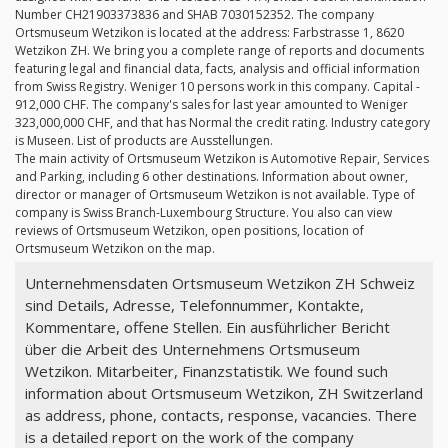
Number CH21903373836 and SHAB 7030152352. The company
Ortsmuseum Wetzikon is located at the address: Farbstrasse 1, 8620
Wetzikon ZH. We bring you a complete range of reports and documents
featuring legal and financial data, facts, analysis and official information
from Swiss Registry. Weniger 10 persons work in this company. Capital -
912,000 CHF. The company's sales for last year amounted to Weniger
323,000,000 CHF, and that has Normal the credit rating. Industry category
is Museen. List of products are Ausstellungen.
The main activity of Ortsmuseum Wetzikon is Automotive Repair, Services
and Parking, including 6 other destinations. Information about owner,
director or manager of Ortsmuseum Wetzikon is not available. Type of
company is Swiss Branch-Luxembourg Structure. You also can view
reviews of Ortsmuseum Wetzikon, open positions, location of
Ortsmuseum Wetzikon on the map.
Unternehmensdaten Ortsmuseum Wetzikon ZH Schweiz
sind Details, Adresse, Telefonnummer, Kontakte,
Kommentare, offene Stellen. Ein ausführlicher Bericht
über die Arbeit des Unternehmens Ortsmuseum
Wetzikon. Mitarbeiter, Finanzstatistik. We found such
information about Ortsmuseum Wetzikon, ZH Switzerland
as address, phone, contacts, response, vacancies. There
is a detailed report on the work of the company