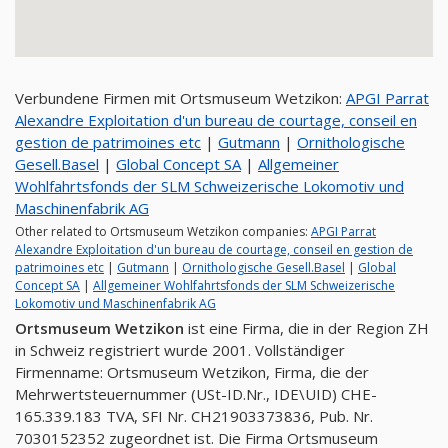
Verbundene Firmen mit Ortsmuseum Wetzikon:
APGI Parrat
Alexandre Exploitation d'un bureau de courtage, conseil en
gestion de patrimoines etc
|
Gutmann
|
Ornithologische
Gesell.Basel
|
Global Concept SA
|
Allgemeiner
Wohlfahrtsfonds der SLM Schweizerische Lokomotiv und
Maschinenfabrik AG
Other related to Ortsmuseum Wetzikon companies:
APGI Parrat
Alexandre Exploitation d'un bureau de courtage, conseil en gestion de
patrimoines etc
|
Gutmann
|
Ornithologische Gesell.Basel
|
Global
Concept SA
|
Allgemeiner Wohlfahrtsfonds der SLM Schweizerische
Lokomotiv und Maschinenfabrik AG
Ortsmuseum Wetzikon
ist eine Firma, die in der Region ZH
in Schweiz registriert wurde 2001. Vollständiger
Firmenname: Ortsmuseum Wetzikon, Firma, die der
Mehrwertsteuernummer (USt-ID.Nr., IDE\UID) CHE-
165.339.183 TVA, SFI Nr. CH21903373836, Pub. Nr.
7030152352 zugeordnet ist. Die Firma Ortsmuseum