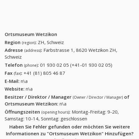
Ortsmuseum Wetzikon
Region
:
ZH, Schweiz
(region)
Adresse
:
Farbstrasse 1, 8620 Wetzikon ZH,
(address)
Schweiz
Telefon
:
01 930 02 05 (+41-01 930 02 05)
01 930 02
(phone)
05 (+41-01
Fax
:
+41 (81) 805 46 87
+41 (81) 805 46 87
(fax)
930 02 05)
E-Mail:
n\a
Website:
n\a
Besitzer / Direktor / Manager
of
(Owner / Director / Manager)
Ortsmuseum Wetzikon
:
n\a
Öffnungszeiten
:
Montag-Freitag: 9-20,
(opening hours)
Samstag: 10-14, Sonntag: geschlossen
Haben Sie Fehler gefunden oder möchten Sie weitere
Informationen zu "Ortsmuseum Wetzikon" Hinzufügen?