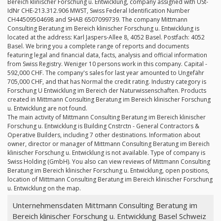
Bereich klinischer Forschung u. Entwicklung, company assigned with USt-
IdNr CHE-213.312.906 MWST, Swiss Federal Identification Number
CH44509504698 and SHAB 6507099739. The company Mittmann
Consulting Beratung im Bereich klinischer Forschung u. Entwicklung is
located at the address: Karl Jaspers-Allee 8, 4052 Basel. Postfach: 4052
Basel. We bring you a complete range of reports and documents
featuring legal and financial data, facts, analysis and official information
from Swiss Registry. Weniger 10 persons work in this company. Capital -
592,000 CHF. The company's sales for last year amounted to Ungefähr
705,000 CHF, and that has Normal the credit rating. Industry category is
Forschung U Entwicklung im Bereich der Naturwissenschaften. Products
created in Mittmann Consulting Beratung im Bereich klinischer Forschung
u. Entwicklung are not found.
The main activity of Mittmann Consulting Beratung im Bereich klinischer
Forschung u. Entwicklung is Building Cnstrctn - General Contractors &
Operative Builders, including 7 other destinations. Information about
owner, director or manager of Mittmann Consulting Beratung im Bereich
klinischer Forschung u. Entwicklung is not available. Type of company is
Swiss Holding (GmbH). You also can view reviews of Mittmann Consulting
Beratung im Bereich klinischer Forschung u. Entwicklung, open positions,
location of Mittmann Consulting Beratung im Bereich klinischer Forschung
u. Entwicklung on the map.
Unternehmensdaten Mittmann Consulting Beratung im
Bereich klinischer Forschung u. Entwicklung Basel Schweiz