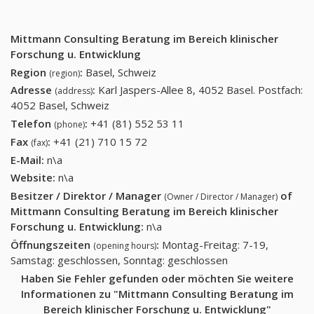
Mittmann Consulting Beratung im Bereich klinischer
Forschung u. Entwicklung
Region
:
Basel, Schweiz
(region)
Adresse
:
Karl Jaspers-Allee 8, 4052 Basel. Postfach:
(address)
4052 Basel, Schweiz
Telefon
:
+41 (81) 552 53 11
+41 (81) 552 53 11
(phone)
Fax
:
+41 (21) 710 15 72
+41 (21) 710 15 72
(fax)
E-Mail:
n\a
Website:
n\a
Besitzer / Direktor / Manager
of
(Owner / Director / Manager)
Mittmann Consulting Beratung im Bereich klinischer
Forschung u. Entwicklung
:
n\a
Öffnungszeiten
:
Montag-Freitag: 7-19,
(opening hours)
Samstag: geschlossen, Sonntag: geschlossen
Haben Sie Fehler gefunden oder möchten Sie weitere
Informationen zu "Mittmann Consulting Beratung im
Bereich klinischer Forschung u. Entwicklung"