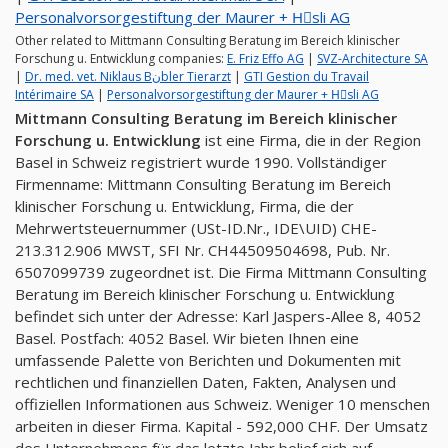
Personalvorsorgestiftung der Maurer + Hِsli AG
Other related to Mittmann Consulting Beratung im Bereich klinischer
Forschung u. Entwicklung companies:
E. Friz Effo AG
|
SVZ-Architecture SA
|
Dr. med. vet. Niklaus Bنbler Tierarzt
|
GTI Gestion du Travail
Intérimaire SA
|
Personalvorsorgestiftung der Maurer + Hِsli AG
Mittmann Consulting Beratung im Bereich klinischer
Forschung u. Entwicklung
ist eine Firma, die in der Region
Basel in Schweiz registriert wurde 1990. Vollständiger
Firmenname: Mittmann Consulting Beratung im Bereich
klinischer Forschung u. Entwicklung, Firma, die der
Mehrwertsteuernummer (USt-ID.Nr., IDE\UID) CHE-
213.312.906 MWST, SFI Nr. CH44509504698, Pub. Nr.
6507099739 zugeordnet ist. Die Firma Mittmann Consulting
Beratung im Bereich klinischer Forschung u. Entwicklung
befindet sich unter der Adresse: Karl Jaspers-Allee 8, 4052
Basel. Postfach: 4052 Basel. Wir bieten Ihnen eine
umfassende Palette von Berichten und Dokumenten mit
rechtlichen und finanziellen Daten, Fakten, Analysen und
offiziellen Informationen aus Schweiz. Weniger 10 menschen
arbeiten in dieser Firma. Kapital - 592,000 CHF. Der Umsatz