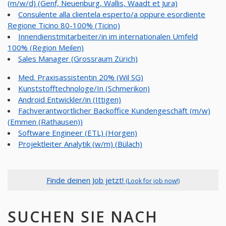
(m/w/d) (Genf, Neuenburg, Wallis, Waadt et Jura)
Consulente alla clientela esperto/a oppure esordiente
Regione Ticino 80-100% (Ticino)
Innendienstmitarbeiter/in im internationalen Umfeld
100% (Region Meilen)
Sales Manager (Grossraum Zürich)
Med. Praxisassistentin 20% (Wil SG)
Kunststofftechnologe/In (Schmerikon)
Android Entwickler/in (Ittigen)
Fachverantwortlicher Backoffice Kundengeschäft (m/w)
(Emmen (Rathausen))
Software Engineer (ETL) (Horgen)
Projektleiter Analytik (w/m) (Bülach)
Finde deinen Job jetzt!
(Look for job now!)
SUCHEN SIE NACH