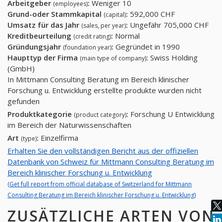
Arbeitgeber
:
Weniger 10
(employees)
Grund-oder Stammkapital
:
592,000 CHF
(capital)
Umsatz für das Jahr
:
Ungefähr 705,000 CHF
(sales, per year)
Kreditbeurteilung
:
Normal
(credit rating)
Gründungsjahr
:
Gegründet in 1990
(foundation year)
Haupttyp der Firma
:
Swiss Holding
(main type of company)
(GmbH)
In Mittmann Consulting Beratung im Bereich klinischer
Forschung u. Entwicklung erstellte produkte wurden nicht
gefunden
Produktkategorie
:
Forschung U Entwicklung
(product category)
im Bereich der Naturwissenschaften
Art
:
Einzelfirma
(type)
Erhalten Sie den vollständigen Bericht aus der offiziellen
Datenbank von Schweiz für Mittmann Consulting Beratung im
Bereich klinischer Forschung u. Entwicklung
(Get full report from official database of Switzerland for Mittmann
Consulting Beratung im Bereich klinischer Forschung u. Entwicklung)
ZUSÄTZLICHE ARTEN VON