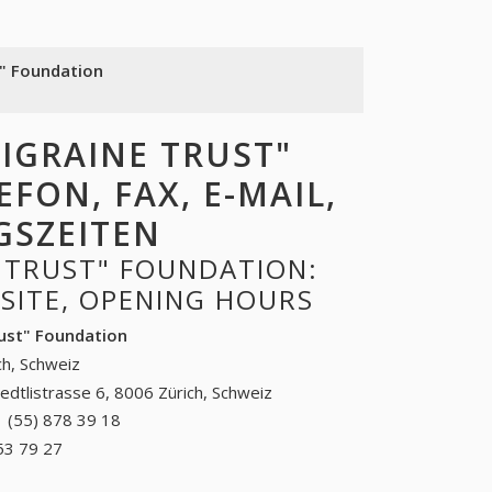
t" Foundation
IGRAINE TRUST"
FON, FAX, E-MAIL,
GSZEITEN
 TRUST" FOUNDATION:
BSITE, OPENING HOURS
rust" Foundation
ch, Schweiz
iedtlistrasse 6, 8006 Zürich, Schweiz
 (55) 878 39 18
+41 (55) 878 39 18
53 79 27
+41 (71) 953 79 27