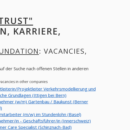
 TRUST"
N, KARRIERE,
OUNDATION
: VACANCIES,
uf der Suche nach offenen Stellen in anderen
 vacancies in other companies
tleiterin/Projektleiter Verkehrsmodellierung und
he Grundlagen (Ittigen bei Bern)
nehmer (w/m) Gartenbau / Baukunst (Berner
)
mitarbeiter (m/w) im Stundenlohn (Basel)
ehmer/in - Geschäftsführer/in (Innerschweiz)
er Care Specialist (Schinznach-Bad)