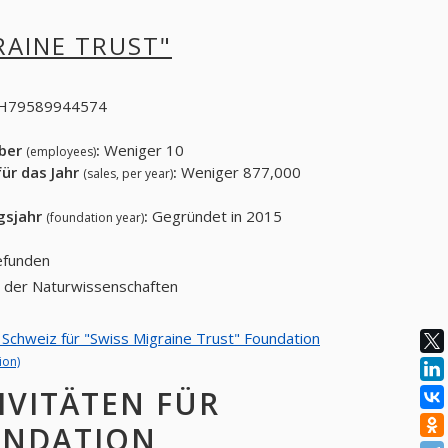
RAINE TRUST"
H79589944574
eber
:
Weniger 10
(employees)
ür das Jahr
:
Weniger 877,000
(sales, per year)
gsjahr
:
Gegründet in 2015
(foundation year)
gefunden
h der Naturwissenschaften
n Schweiz für "Swiss Migraine Trust" Foundation
ion)
IVITÄTEN FÜR
UNDATION