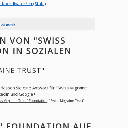
 Koordinator/-in (Stäfa)
job now!)
N VON "SWISS
N IN SOZIALEN
AINE TRUST"
erlassen Sie eine Antwort für
"Swiss Migraine
nkedIn und Google+
ss Migraine Trust" Foundation
. "Swiss Migraine Trust"
T" FOUNDATION AUF