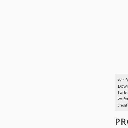
Wir 
Downl
Laden
We fo
credit
PR