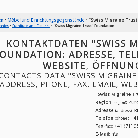
en
•
Möbel und Einrichtungsgegenstände
•
"Swiss Migraine Trus
anies
•
Furniture and Fixtures
•
"Swiss Migraine Trust" Foundation
KONTAKTDATEN "SWISS M
OUNDATION: ADRESSE, TELE
WEBSITE, ÖFFNUN
CONTACTS DATA "SWISS MIGRAINE
ADDRESS, PHONE, FAX, EMAIL, WE
"Swiss Migraine T
Region
:
Züri
(region)
Adresse
:
R
(address)
Telefon
:
+41
(phone)
Fax
:
+41 (71) 9
(fax)
E-Mail:
n\a