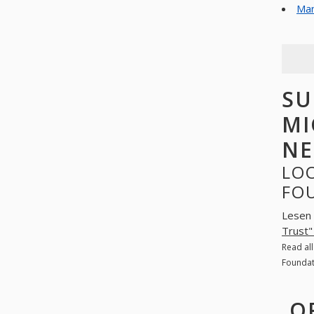
Man
SU
MI
NE
LOO
FO
Lesen 
Trust"
Read al
Foundat
O