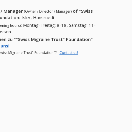
r / Manager
of
"Swiss
(Owner / Director / Manager)
oundation
:
Isler, Hansruedi
:
Montag-Freitag: 8-18, Samstag: 11-
ening hours)
lossen
en zu ""Swiss Migraine Trust" Foundation"
 uns!
Swiss Migraine Trust" Foundation"? -
Contact us!