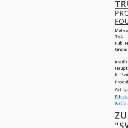
TR
PR
FO
Mehrw
TVA
Pub. N
Grund
Kredi
Haupt
In "Sw
Produ
Art
(ty
Erhalt
(Get ful
ZU
"S