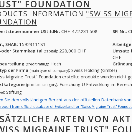
UST" FOUNDATION
ODUCTS INFORMATION
"SWISS MIG
UNDATION
ertsteuernummer USt-IdNr:
CHE-472.231.508
SFI Nr.:
C
r., SHAB:
1592311181
Arbeitg
-oder Stammkapital
:
228,000 CHF
Umsatz f
(capital)
CHF
tbeurteilung
:
Hoch
Gründun
(credit rating)
typ der Firma
:
Swiss Holding (GmbH)
(main type of company)
iss Migraine Trust" Foundation erstellte produkte wurden nicht 
ktkategorie
:
Forschung U Entwicklung im Bereic
(product category)
:
Stiftung
pe)
en Sie den vollständigen Bericht aus der offiziellen Datenbank vo
l report from official database of Switzerland for "Swiss Migraine Trust" Foundat
SÄTZLICHE ARTEN VON AKT
WISS MIGRAINE TRUST" FO