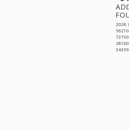
ADD
FO
2026. 
562101
737301
281601
343399