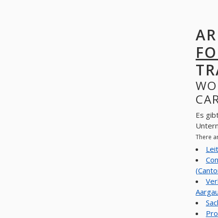
AR
FO
TR
WO
CAR
Es gib
Unter
There a
Lei
Con
(Canto
Ver
Aargau
Sac
Pro