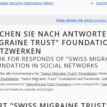
ager Security Operations (Bern)
Export
Finde deinen Job jetzt!
(Look for 
CHEN SIE NACH ANTWORTE
GRAINE TRUST" FOUNDATIO
TZWERKEN
K FOR RESPONDS OF "SWISS MIGR
UNDATION IN SOCIAL NETWORKS
Sie alle Kommentare für
"Swiss Migraine Trust" Foundation
. Hint
 Foundation
. "Swiss Migraine Trust" Foundation auf Facebook, Li
l the comments for
"Swiss Migraine Trust" Foundation
. Leave a respond for
"Swi
ion on Facebook, LinkedIn and Google+
RT "SWISS MIGRAINE TRUS