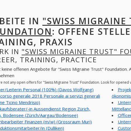
BEITE IN
"SWISS MIGRAINE
UNDATION
: OFFENE STELLE
AINING, PRAXIS
RK IN
"SWISS MIGRAINE TRUST" F
EER, TRAINING, PRACTICE
t keine offenen Angebote für "Swiss Migraine Trust" Foundation. A
nehmen
re not any open offers for "Swiss Migraine Trust" Foundation. Look for opened
ter/Leiterin Personal (100%) (Davos Wolfgang)
Projek
corso generale 2018 Personale ai servizi generali
ökonomisc
ne Ticino Mendrisio)
Unter
kaufsberater/-in Aussendienst Region Zürich,
Mittelland
, Bodensee (Zürich/Aargau/Bodensee)
Office
hbearbeiter Finanzen (m/w) (Grossraum Muri)
Untern
duktionsmitarbeiter/in (Dulliken)
Custom