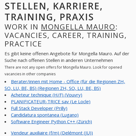
STELLEN, KARRIERE,
TRAINING, PRAXIS
WORK IN
MONGELLA MAURO
:
VACANCIES, CAREER, TRAINING,
PRACTICE
Es gibt keine offenen Angebote für Mongella Mauro. Auf der
Suche nach offenen Stellen in anderen Unternehmen
There are not any open offers for Mongella Mauro. Look for opened
vacancies in other companies
Berater/innen mit Home - Office (für die Regionen ZH,
SO, LU, BE, BS) (Regionen ZH, SO, LU, BE, BS)
Acheteur technique (H/F) (Vouvry)
PLANIFICATEUR-TRICE sav (Le Locle)
Full Stack Developer (Prilly)
Candidatura spontanea (Lugano)
Software Engineer Python C++ (Zürich)
Vendeur auxiliaire (f/m) (Delémont (JU))