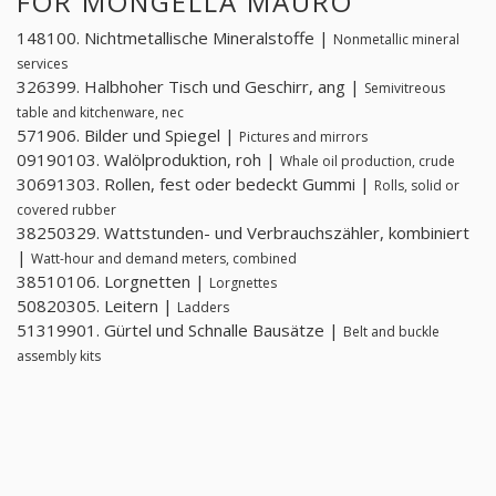
FOR MONGELLA MAURO
148100. Nichtmetallische Mineralstoffe |
Nonmetallic mineral
services
326399. Halbhoher Tisch und Geschirr, ang |
Semivitreous
table and kitchenware, nec
571906. Bilder und Spiegel |
Pictures and mirrors
09190103. Walölproduktion, roh |
Whale oil production, crude
30691303. Rollen, fest oder bedeckt Gummi |
Rolls, solid or
covered rubber
38250329. Wattstunden- und Verbrauchszähler, kombiniert
|
Watt-hour and demand meters, combined
38510106. Lorgnetten |
Lorgnettes
50820305. Leitern |
Ladders
51319901. Gürtel und Schnalle Bausätze |
Belt and buckle
assembly kits