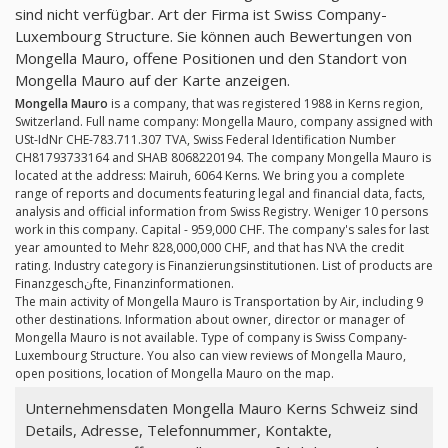
sind nicht verfügbar. Art der Firma ist Swiss Company-
Luxembourg Structure. Sie können auch Bewertungen von
Mongella Mauro, offene Positionen und den Standort von
Mongella Mauro auf der Karte anzeigen.
Mongella Mauro
is a company, that was registered 1988 in Kerns region,
Switzerland. Full name company: Mongella Mauro, company assigned with
USt-IdNr CHE-783.711.307 TVA, Swiss Federal Identification Number
CH81793733164 and SHAB 8068220194. The company Mongella Mauro is
located at the address: Mairuh, 6064 Kerns. We bring you a complete
range of reports and documents featuring legal and financial data, facts,
analysis and official information from Swiss Registry. Weniger 10 persons
work in this company. Capital - 959,000 CHF. The company's sales for last
year amounted to Mehr 828,000,000 CHF, and that has N\A the credit
rating. Industry category is Finanzierungsinstitutionen. List of products are
Finanzgeschنfte, Finanzinformationen.
The main activity of Mongella Mauro is Transportation by Air, including 9
other destinations. Information about owner, director or manager of
Mongella Mauro is not available. Type of company is Swiss Company-
Luxembourg Structure. You also can view reviews of Mongella Mauro,
open positions, location of Mongella Mauro on the map.
Unternehmensdaten Mongella Mauro Kerns Schweiz sind
Details, Adresse, Telefonnummer, Kontakte,