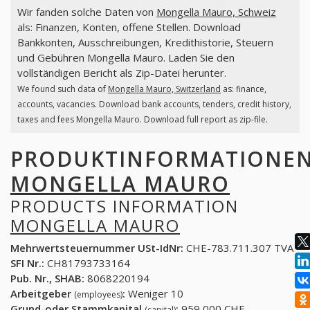
Wir fanden solche Daten von
Mongella Mauro, Schweiz
als: Finanzen, Konten, offene Stellen. Download
Bankkonten, Ausschreibungen, Kredithistorie, Steuern
und Gebühren Mongella Mauro. Laden Sie den
vollständigen Bericht als Zip-Datei herunter.
We found such data of
Mongella Mauro, Switzerland
as: finance,
accounts, vacancies. Download bank accounts, tenders, credit history,
taxes and fees Mongella Mauro. Download full report as zip-file.
PRODUKTINFORMATIONE
MONGELLA MAURO
PRODUCTS INFORMATION
MONGELLA MAURO
Mehrwertsteuernummer USt-IdNr:
CHE-783.711.307 TVA
SFI Nr.:
CH81793733164
Pub. Nr., SHAB:
8068220194
Arbeitgeber
:
Weniger 10
(employees)
Grund-oder Stammkapital
:
959,000 CHF
(capital)