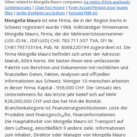
Other related to Mongella Mauro companies:
Aa centre d'Arts appliqués
contemporains
|
Chan Foo Hoong
|
Foyer Accueil Pension pour jeunes
filles
|
Jardin d'enfants Les Grillons
|
Koncept PMR AG
Mongella Mauro
ist eine Firma, die in der Region Kerns in
Schweiz registriert wurde 1988. Vollständiger Firmenname:
Mongella Mauro, Firma, die der Mehrwertsteuernummer
(USt-ID.Nr., IDE\UID) CHE-783.711.307 TVA, SFI Nr.
CH81793733164, Pub. Nr. 8068220194 zugeordnet ist. Die
Firma Mongella Mauro befindet sich unter der Adresse:
Mairuh, 6064 Kerns. Wir bieten Ihnen eine umfassende
Palette von Berichten und Dokumenten mit rechtlichen und
finanziellen Daten, Fakten, Analysen und offiziellen
Informationen aus Schweiz. Weniger 10 menschen arbeiten
in dieser Firma. Kapital - 959,000 CHF. Der Umsatz des
Unternehmens für das letzte Jahr belief sich auf Mehr
828,000,000 CHF und das hat N\A die Bonität.
Branchenkategorie ist Finanzierungsinstitutionen. Liste der
Produkte sind Finanzgeschنfte, Finanzinformationen.
Die Hauptaktivität von Mongella Mauro ist Transport auf
dem Luftweg, einschließlich 9 andere ziele. Informationen
zum Inhaber, Direktor oder Manager von Mongella Mauro