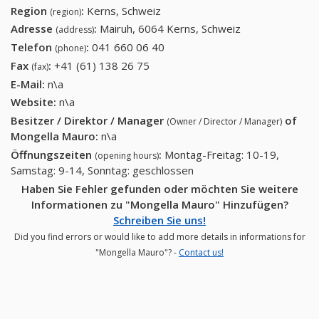
Region
:
Kerns, Schweiz
(region)
Adresse
:
Mairuh, 6064 Kerns, Schweiz
(address)
Telefon
:
041 660 06 40
041 660 06 40
(phone)
Fax
:
+41 (61) 138 26 75
+41 (61) 138 26 75
(fax)
E-Mail:
n\a
Website:
n\a
Besitzer / Direktor / Manager
of
(Owner / Director / Manager)
Mongella Mauro
:
n\a
Öffnungszeiten
:
Montag-Freitag: 10-19,
(opening hours)
Samstag: 9-14, Sonntag: geschlossen
Haben Sie Fehler gefunden oder möchten Sie weitere
Informationen zu "Mongella Mauro" Hinzufügen?
Schreiben Sie uns!
Did you find errors or would like to add more details in informations for
"Mongella Mauro"? -
Contact us!