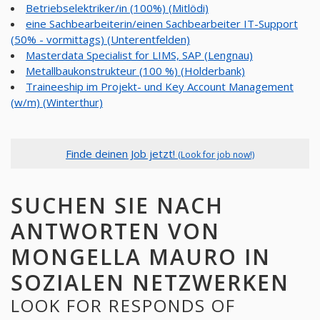
Betriebselektriker/in (100%) (Mitlödi)
eine Sachbearbeiterin/einen Sachbearbeiter IT-Support
(50% - vormittags) (Unterentfelden)
Masterdata Specialist for LIMS, SAP (Lengnau)
Metallbaukonstrukteur (100 %) (Holderbank)
Traineeship im Projekt- und Key Account Management
(w/m) (Winterthur)
Finde deinen Job jetzt!
(Look for job now!)
SUCHEN SIE NACH
ANTWORTEN VON
MONGELLA MAURO IN
SOZIALEN NETZWERKEN
LOOK FOR RESPONDS OF