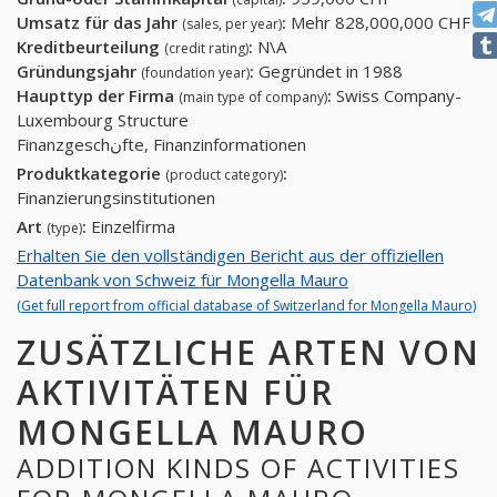
Umsatz für das Jahr
:
Mehr 828,000,000 CHF
(sales, per year)
Kreditbeurteilung
:
N\A
(credit rating)
Gründungsjahr
:
Gegründet in 1988
(foundation year)
Haupttyp der Firma
:
Swiss Company-
(main type of company)
Luxembourg Structure
Finanzgeschنfte, Finanzinformationen
Produktkategorie
:
(product category)
Finanzierungsinstitutionen
Art
:
Einzelfirma
(type)
Erhalten Sie den vollständigen Bericht aus der offiziellen
Datenbank von Schweiz für Mongella Mauro
(Get full report from official database of Switzerland for Mongella Mauro)
ZUSÄTZLICHE ARTEN VON
AKTIVITÄTEN FÜR
MONGELLA MAURO
ADDITION KINDS OF ACTIVITIES