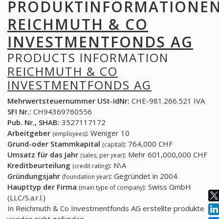
PRODUKTINFORMATIONE
REICHMUTH & CO
INVESTMENTFONDS AG
PRODUCTS INFORMATION
REICHMUTH & CO
INVESTMENTFONDS AG
Mehrwertsteuernummer USt-IdNr:
CHE-981.266.521 IVA
SFI Nr.:
CH94369760556
Pub. Nr., SHAB:
3527117172
Arbeitgeber
:
Weniger 10
(employees)
Grund-oder Stammkapital
:
764,000 CHF
(capital)
Umsatz für das Jahr
:
Mehr 601,000,000 CHF
(sales, per year)
Kreditbeurteilung
:
N\A
(credit rating)
Gründungsjahr
:
Gegründet in 2004
(foundation year)
Haupttyp der Firma
:
Swiss GmbH
(main type of company)
(LLC/S.a.r.l.)
In Reichmuth & Co Investmentfonds AG erstellte produkte