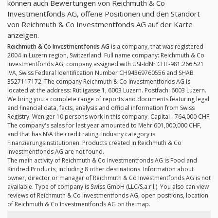
können auch Bewertungen von Reichmuth & Co
Investmentfonds AG, offene Positionen und den Standort
von Reichmuth & Co Investmentfonds AG auf der Karte
anzeigen.
Reichmuth & Co Investmentfonds AG
is a company, that was registered
2004 in Luzern region, Switzerland. Full name company: Reichmuth & Co
Investmentfonds AG, company assigned with USt-IdNr CHE-981.266.521
IVA, Swiss Federal Identification Number CH94369760556 and SHAB
3527117172. The company Reichmuth & Co Investmentfonds AG is
located at the address: Rütligasse 1, 6003 Luzern. Postfach: 6003 Luzern.
We bring you a complete range of reports and documents featuring legal
and financial data, facts, analysis and official information from Swiss
Registry. Weniger 10 persons work in this company. Capital - 764,000 CHF.
The company's sales for last year amounted to Mehr 601,000,000 CHF,
and that has N\A the credit rating. Industry category is
Finanzierungsinstitutionen. Products created in Reichmuth & Co
Investmentfonds AG are not found.
The main activity of Reichmuth & Co Investmentfonds AG is Food and
Kindred Products, including 8 other destinations. Information about
owner, director or manager of Reichmuth & Co Investmentfonds AG is not
available. Type of company is Swiss GmbH (LLC/S.a.r.l.). You also can view
reviews of Reichmuth & Co Investmentfonds AG, open positions, location
of Reichmuth & Co Investmentfonds AG on the map.