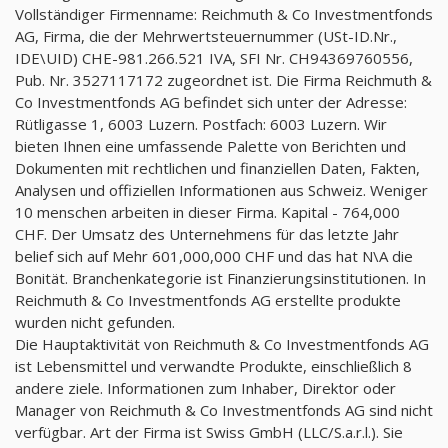
Vollständiger Firmenname: Reichmuth & Co Investmentfonds
AG, Firma, die der Mehrwertsteuernummer (USt-ID.Nr.,
IDE\UID) CHE-981.266.521 IVA, SFI Nr. CH94369760556,
Pub. Nr. 3527117172 zugeordnet ist. Die Firma Reichmuth &
Co Investmentfonds AG befindet sich unter der Adresse:
Rütligasse 1, 6003 Luzern. Postfach: 6003 Luzern. Wir
bieten Ihnen eine umfassende Palette von Berichten und
Dokumenten mit rechtlichen und finanziellen Daten, Fakten,
Analysen und offiziellen Informationen aus Schweiz. Weniger
10 menschen arbeiten in dieser Firma. Kapital - 764,000
CHF. Der Umsatz des Unternehmens für das letzte Jahr
belief sich auf Mehr 601,000,000 CHF und das hat N\A die
Bonität. Branchenkategorie ist Finanzierungsinstitutionen. In
Reichmuth & Co Investmentfonds AG erstellte produkte
wurden nicht gefunden.
Die Hauptaktivität von Reichmuth & Co Investmentfonds AG
ist Lebensmittel und verwandte Produkte, einschließlich 8
andere ziele. Informationen zum Inhaber, Direktor oder
Manager von Reichmuth & Co Investmentfonds AG sind nicht
verfügbar. Art der Firma ist Swiss GmbH (LLC/S.a.r.l.). Sie