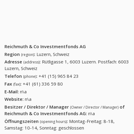
Reichmuth & Co Investmentfonds AG
Region
:
Luzern, Schweiz
(region)
Adresse
:
Rütligasse 1, 6003 Luzern. Postfach: 6003
(address)
Luzern, Schweiz
Telefon
:
+41 (15) 965 84 23
+41 (15) 965 84 23
(phone)
Fax
:
+41 (61) 336 59 80
+41 (61) 336 59 80
(fax)
E-Mail:
n\a
Website:
n\a
Besitzer / Direktor / Manager
of
(Owner / Director / Manager)
Reichmuth & Co Investmentfonds AG
:
n\a
Öffnungszeiten
:
Montag-Freitag: 8-18,
(opening hours)
Samstag: 10-14, Sonntag: geschlossen