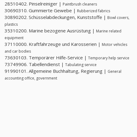
28510402. Pinselreiniger |
Paintbrush cleaners
30690310. Gummierte Gewebe |
Rubberized fabrics
30890202. Schüsselabdeckungen, Kunststoffe |
Bowl covers,
plastics
35310200. Marine bezogene Ausrüstung |
Marine related
equipment
37110000. Kraftfahrzeuge und Karosserien |
Motor vehicles
and car bodies
73630103. Temporärer Hilfe-Service |
Temporary help service
73749906. Tabellendienst |
Tabulating service
91990101. Allgemeine Buchhaltung, Regierung |
General
accounting office, government