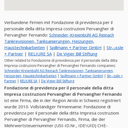
Verbundene Firmen mit Fondazione di previdenza per il
personale della ditta Impresa costruzioni Pervangher di
Pervangher Fernando:
Schneider-Kreienbühl AG Reinach
Tankrevisionen, Tanksanierungen, Heizungen,
Haustechnikarbeiten
|
Spillmann + Partner GmbH
|
Strنssle
+ Partner
|
RELIURE SA
|
De Vigier Bill Stiftung
Other related to Fondazione di previdenza per il personale della ditta
Impresa costruzioni Pervangher di Pervangher Fernando companies:
Schneider-Kreienbühl AG Reinach Tankrevisionen, Tanksanierungen,
Heizungen, Haustechnikarbeiten
|
Spillmann + Partner GmbH
|
Strنssle +
Partner
|
RELIURE SA
|
De Vigier Bill Stiftung
Fondazione di previdenza per il personale della ditta
Impresa costruzioni Pervangher di Pervangher Fernando
ist eine Firma, die in der Region Airolo in Schweiz registriert
wurde 2010. Vollständiger Firmenname: Fondazione di
previdenza per il personale della ditta Impresa costruzioni
Pervangher di Pervangher Fernando, Firma, die der
Mehrwertsteuernummer (USt-ID.Nr., IDE\UID) CHE-