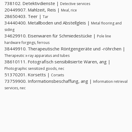
738102. Detektivdienste |
Detective services
20449907. Mahlzeit, Reis |
Meal, rice
28650403. Teer |
Tar
34440400. Metallboden und Abstellgleis |
Metal flooring and
siding
34629910. Eisenwaren für Schmiedestücke |
Pole line
hardware forgings, ferrous
38449910. Therapeutische Röntgengeräte und -röhrchen |
Therapeutic x-ray apparatus and tubes
38610111. Fotografisch sensibilisierte Waren, ang |
Photographic sensitized goods, nec
51370201. Korsetts |
Corsets
73759900. Informationsbeschaffung, ang |
Information retrieval
services, nec