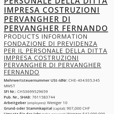
PERSONALE DELLA DITTA
IMPRESA COSTRUZIONI
PERVANGHER DI
PERVANGHER FERNANDO
PRODUCTS INFORMATION
FONDAZIONE DI PREVIDENZA
PER IL PERSONALE DELLA DITTA
IMPRESA COSTRUZIONI
PERVANGHER DI PERVANGHER
FERNANDO
Mehrwertsteuernummer USt-IdNr:
CHE-434.935.345
MWST
SFI Nr.:
CH53699529659
Pub. Nr., SHAB:
7611583744
Arbeitgeber
:
Weniger 10
(employees)
Grund-oder Stammkapital
:
907,000 CHF
(capital)
Umsatz für das Jahr
:
Weniger 542,000,000