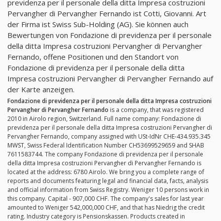
previdenza per il personale della ditta Impresa costruzioni
Pervangher di Pervangher Fernando ist Cotti, Giovanni. Art
der Firma ist Swiss Sub-Holding (AG). Sie können auch
Bewertungen von Fondazione di previdenza per il personale
della ditta Impresa costruzioni Pervangher di Pervangher
Fernando, offene Positionen und den Standort von
Fondazione di previdenza per il personale della ditta
Impresa costruzioni Pervangher di Pervangher Fernando auf
der Karte anzeigen.
Fondazione di previdenza per il personale della ditta Impresa costruzioni
Pervangher di Pervangher Fernando
is a company, that was registered
2010 in Airolo region, Switzerland. Full name company: Fondazione di
previdenza per il personale della ditta Impresa costruzioni Pervangher di
Pervangher Fernando, company assigned with USt-IdNr CHE-434.935.345
MWST, Swiss Federal Identification Number CH53699529659 and SHAB
7611583744. The company Fondazione di previdenza per il personale
della ditta Impresa costruzioni Pervangher di Pervangher Fernando is
located at the address: 6780 Airolo. We bring you a complete range of
reports and documents featuring legal and financial data, facts, analysis
and official information from Swiss Registry. Weniger 10 persons work in
this company. Capital - 907,000 CHF. The company's sales for last year
amounted to Weniger 542,000,000 CHF, and that has Niedrig the credit
rating. Industry category is Pensionskassen. Products created in