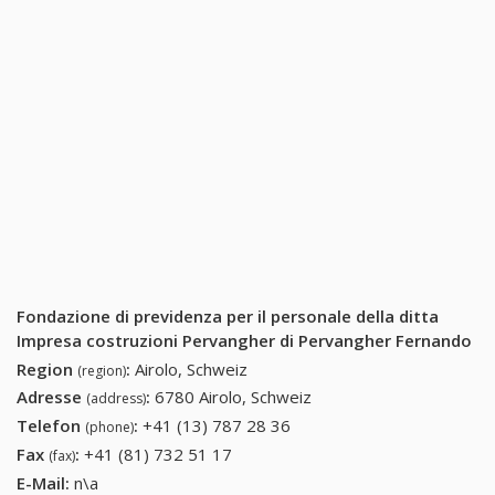
Fondazione di previdenza per il personale della ditta
Impresa costruzioni Pervangher di Pervangher Fernando
Region
:
Airolo, Schweiz
(region)
Adresse
:
6780 Airolo, Schweiz
(address)
Telefon
:
+41 (13) 787 28 36
+41 (13) 787 28 36
(phone)
Fax
:
+41 (81) 732 51 17
+41 (81) 732 51 17
(fax)
E-Mail:
n\a