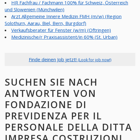
HR Fachfrau / Fachmann 100% für Schweiz, Österreich
und Slowenien (Münchwilen)
Arzt Allgemeine Innere Medizin FMH (m/w) (Region
Solothurn, Aarau, Biel, Bern, Burgdorf)
Verkaufsberater für Fenster (w/m) (Oftringen)
Medizinische/r Praxisassistent/in 60% (St. Urban)
Finde deinen Job jetzt!
(Look for job now!)
SUCHEN SIE NACH
ANTWORTEN VON
FONDAZIONE DI
PREVIDENZA PER IL
PERSONALE DELLA DITTA
IMPRESA COSTRUZIONI